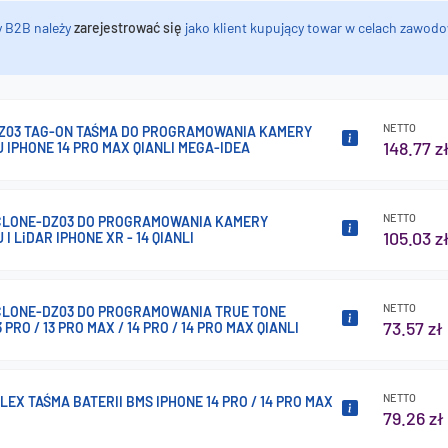
y B2B należy
zarejestrować się
jako klient kupujący towar w celach zawodo
NETTO
Z03 TAG-ON TAŚMA DO PROGRAMOWANIA KAMERY
148.77 z
IPHONE 14 PRO MAX QIANLI MEGA-IDEA
NETTO
CLONE-DZ03 DO PROGRAMOWANIA KAMERY
105.03 z
I LiDAR IPHONE XR - 14 QIANLI
NETTO
CLONE-DZ03 DO PROGRAMOWANIA TRUE TONE
73.57 zł
 PRO / 13 PRO MAX / 14 PRO / 14 PRO MAX QIANLI
NETTO
LEX TAŚMA BATERII BMS IPHONE 14 PRO / 14 PRO MAX
79.26 zł