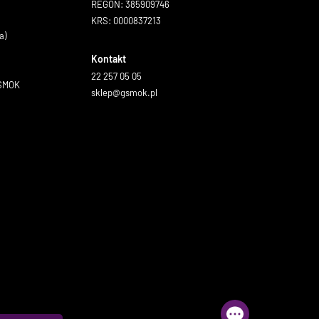
REGON: 385909746
KRS: 0000837213
a)
Kontakt
22 257 05 05
GSMOK
sklep@gsmok.pl