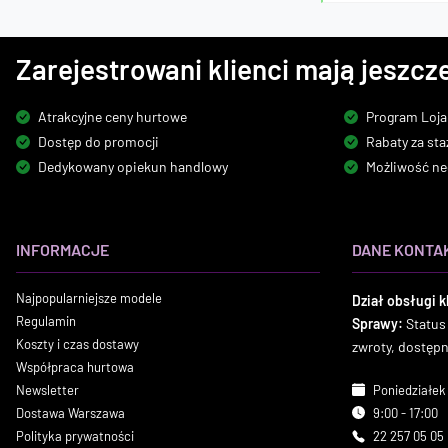
Zarejestrowani klienci mają jeszcze
Atrakcyjne ceny hurtowe
Program Loja
Dostęp do promocji
Rabaty za sta
Dedykowany opiekun handlowy
Możliwość ne
INFORMACJE
DANE KONTA
Najpopularniejsze modele
Dział obsługi k
Regulamin
Sprawy:
Status
Koszty i czas dostawy
zwroty, dostęp
Współpraca hurtowa
Newsletter
Poniedziałek 
Dostawa Warszawa
9:00 - 17:00
Polityka prywatności
22 257 05 05