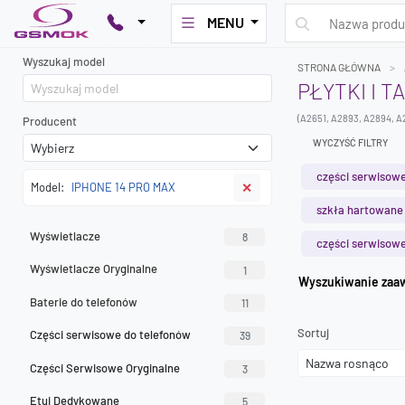
MENU
Wyszukaj model
STRONA GŁÓWNA
PŁYTKI I 
(A2651, A2893, A2894, A
Producent
WYCZYŚĆ FILTRY
części serwisowe
Model:
IPHONE 14 PRO MAX
✕
szkła hartowane
Wyświetlacze
8
części serwisowe
Wyświetlacze Oryginalne
1
Wyszuk
Baterie do telefonów
11
Sortuj
Części serwisowe do telefonów
39
Części Serwisowe Oryginalne
3
Etui Dedykowane
5