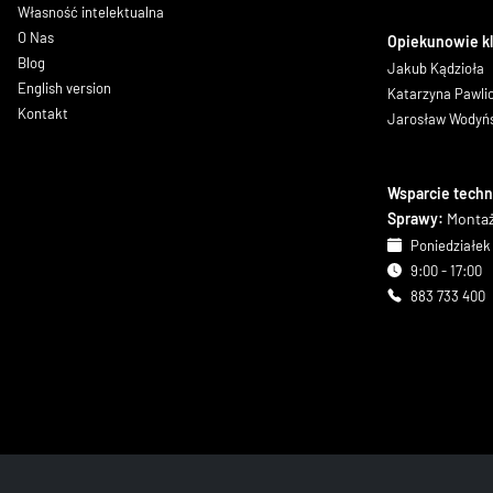
Własność intelektualna
O Nas
Opiekunowie k
Blog
Jakub Kądzioła
English version
Katarzyna Pawl
Kontakt
Jarosław Wodyń
Wsparcie techn
Sprawy:
Montaż
Poniedziałek 
9:00 - 17:00
883 733 400