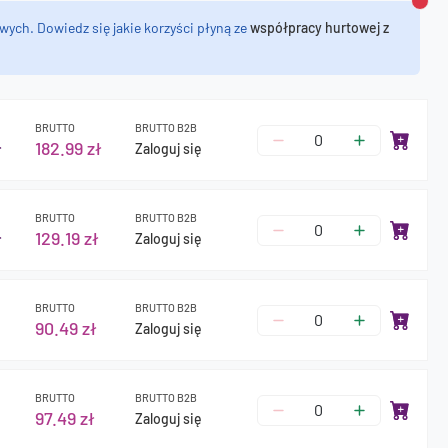
Zamk
wych. Dowiedz się jakie korzyści płyną ze
współpracy hurtowej z
BRUTTO
BRUTTO B2B
ł
182.99 zł
Zaloguj się
BRUTTO
BRUTTO B2B
ł
129.19 zł
Zaloguj się
BRUTTO
BRUTTO B2B
90.49 zł
Zaloguj się
BRUTTO
BRUTTO B2B
97.49 zł
Zaloguj się