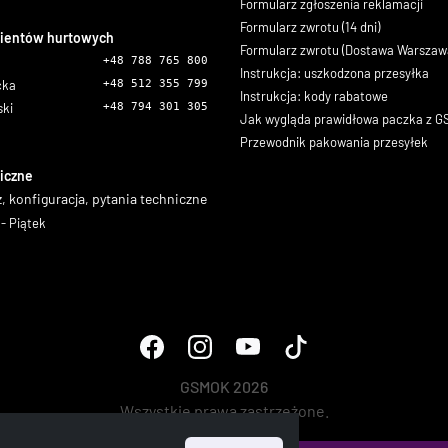
Formularz zgłoszenia reklamacji
Formularz zwrotu (14 dni)
lientów hurtowych
Formularz zwrotu (Dostawa Warszaw
+48 788 765 800
Instrukcja: uszkodzona przesyłka
icka
+48 512 355 799
Instrukcja: kody rabatowe
ski
+48 794 301 305
Jak wygląda prawidłowa paczka z 
Przewodnik pakowania przesyłek
iczne
, konfiguracja, pytania techniczne
- Piątek
GSMOK 2026
Wszystkie prawa zastrzeżone.