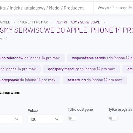
APPLE
IPHONE 14 PRO MAX
PŁYTKI I TAŚMY SERWISOWE
TAŚMY SERWISOWE DO APPLE IPHONE 14 PR
2895)
 do telefonów
do iphone 14 pro max
wyposażenie serwisu
do iphone 14 
do iphone 14 pro max
goospery mercury
do iphone 14 pro max
3m
 oryginalne
do iphone 14 pro max
testery lcd
do iphone 14 pro max
iwanie zaawansowane
Tylko dostępne
Tylko oryginal
Pokaż