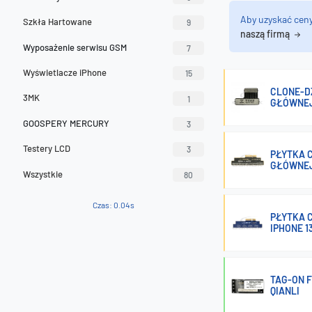
Aby uzyskać cen
Szkła Hartowane
9
naszą firmą
Wyposażenie serwisu GSM
7
Wyświetlacze iPhone
15
CLONE-D
3MK
1
GŁÓWNEJ 
GOOSPERY MERCURY
3
Testery LCD
3
PŁYTKA 
GŁÓWNEJ 
Wszystkie
80
Czas: 0.04s
PŁYTKA 
IPHONE 13
TAG-ON F
QIANLI