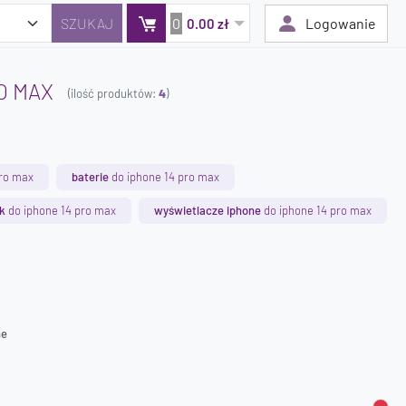
0
Logowanie
0.00 zł
O MAX
(ilość produktów:
4
)
Twój koszyk jest pusty
Dodaj produkty, aby kontynuować.
pro max
baterie
do iphone 14 pro max
0 zł
k
do iphone 14 pro max
wyświetlacze iphone
do iphone 14 pro max
0 zł
ne