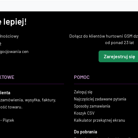
 lepiej!
lnościowy
Dołącz do klientów hurtowni GSM dzi
od ponad 23 lat
ż
gocjowania cen
Zarejestruj się
KTOWE
POMOC
Zaloguj się
lienta
Najczęściej zadawane pytania
 zamówienia, wysyłka, faktury,
Sposoby zamawiania
ność towaru.
Koszyk CSV
- Piątek
Kalkulator przekątnej ekranu
Do pobrania