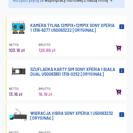
korzyści płyną ze
współpracy hurtowej z naszą firmą
KAMERA TYLNA 12MPIX+12MPIX SONY XPERIA
1 1316-6277 U50063222 [ORYGINAŁ]
NETTO
BRUTTO
103.16 zł
126.89 zł
SZUFLADKA KARTY SIM SONY XPERIA 1 BIAŁA
DUAL U50063851 1319-0252 [ORYGINAŁ]
NETTO
BRUTTO
13.16 zł
16.19 zł
WIBRACJA VIBRA SONY XPERIA 1 U50063232
[ORYGINAŁ]
NETTO
BRUTTO