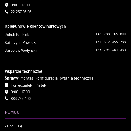
9:00 - 17:00
22 257 05 05
Opiekunowie klientów hurtowych
Jakub Kądzioła
+48 788 765 800
Katarzyna Pawlicka
+48 512 355 799
Jarosław Wodyński
+48 794 301 305
Wsparcie techniczne
Sprawy:
Montaż, konfiguracja, pytania techniczne
Poniedziałek - Piątek
9:00 - 17:00
883 733 400
POMOC
Zaloguj się