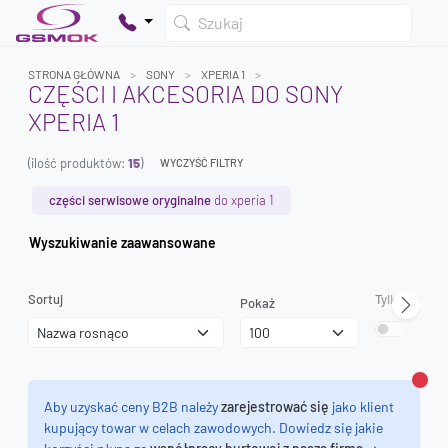
Szukaj
STRONA GŁÓWNA
SONY
XPERIA 1
CZĘŚCI I AKCESORIA DO SONY
XPERIA 1
Twój koszyk jest pusty
(ilość produktów:
15
)
Dodaj produkty, aby kontynuować.
WYCZYŚĆ FILTRY
części serwisowe oryginalne
do xperia 1
0 zł
Wyszukiwanie zaawansowane
0 zł
Sortuj
Tylko dostęp
Pokaż
Zamk
Aby uzyskać ceny B2B należy
zarejestrować się
jako klient
kupujący towar w celach zawodowych. Dowiedz się jakie