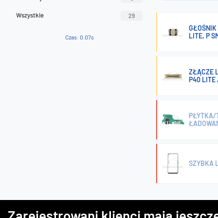
Wszystkie
29
GŁOŚNIK 
LITE, P S
Czas: 0.07s
ZŁĄCZE L
P40 LITE 
PŁYTKA/T
ŁADOWA
SZYBKA L
Zarejestrowani klienci mają jeszcze