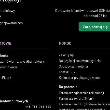
lnościowy
Dołącz do klientów hurtowni GSM dzi
od ponad 23 lat
ż
gocjowania cen
Zarejestruj się
KTOWE
POMOC
Zaloguj się
lienta
Najczęściej zadawane pytania
 zamówienia, wysyłka, faktury,
Sposoby zamawiania
ność towaru.
Koszyk CSV
- Piątek
Kalkulator przekątnej ekranu
Do pobrania
Formularz zgłoszenia reklamacji
Formularz zwrotu (14 dni)
lientów hurtowych
Formularz zwrotu (Dostawa Warszaw
+48 788 765 800
Instrukcja: uszkodzona przesyłka