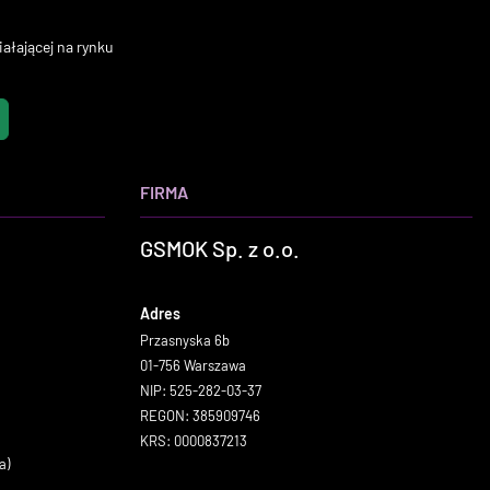
ałającej na rynku
FIRMA
GSMOK Sp. z o.o.
Adres
Przasnyska 6b
01-756 Warszawa
NIP: 525-282-03-37
REGON: 385909746
KRS: 0000837213
a)