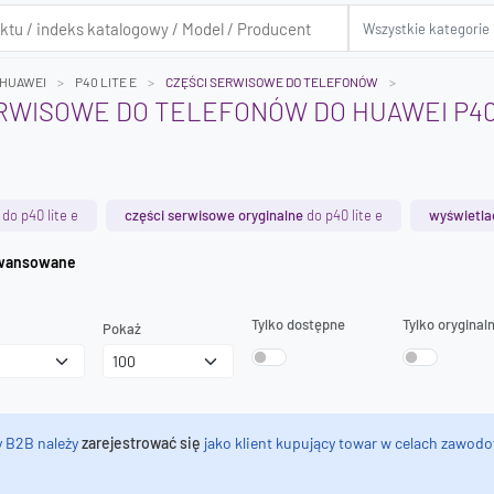
HUAWEI
P40 LITE E
CZĘŚCI SERWISOWE DO TELEFONÓW
RWISOWE DO TELEFONÓW DO HUAWEI P40
do p40 lite e
części serwisowe oryginalne
do p40 lite e
wyświetla
iwanie zaawansowane
Tylko dostępne
Tylko oryginal
Pokaż
y B2B należy
zarejestrować się
jako klient kupujący towar w celach zawodo