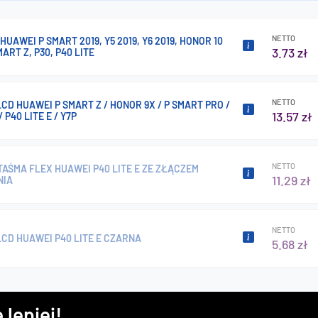
NETTO
HUAWEI P SMART 2019, Y5 2019, Y6 2019, HONOR 10
3.73 zł
MART Z, P30, P40 LITE
NETTO
CD HUAWEI P SMART Z / HONOR 9X / P SMART PRO /
13.57 zł
/ P40 LITE E / Y7P
NETTO
AŚMA FLEX HUAWEI P40 LITE E ZE ZŁĄCZEM
11.29 zł
NIA
NETTO
CD HUAWEI P40 LITE E CZARNA
5.68 zł
 lepiej!