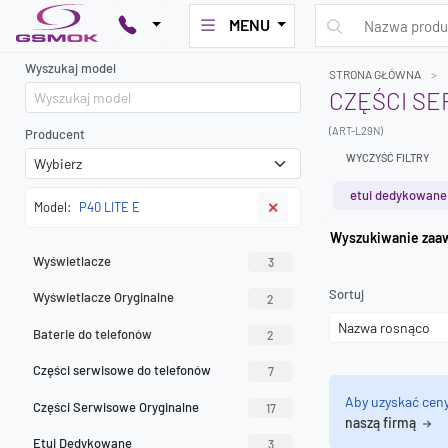
MENU
Wyszukaj model
STRONA GŁÓWNA
CZĘŚCI SE
(ART-L29N)
Producent
WYCZYŚĆ FILTRY
etui dedykowane
Model:
P40 LITE E
✕
Wyszuk
Wyświetlacze
3
Sortuj
Wyświetlacze Oryginalne
2
Baterie do telefonów
2
Części serwisowe do telefonów
7
Aby uzyskać cen
Części Serwisowe Oryginalne
17
naszą firmą
Etui Dedykowane
3