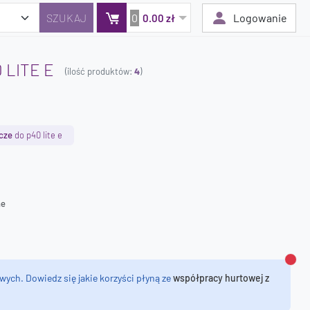
0
Logowanie
0.00 zł
 LITE E
(ilość produktów:
4
)
Twój koszyk jest pusty
Dodaj produkty, aby kontynuować.
cze
do p40 lite e
0 zł
0 zł
ne
Zamk
wych. Dowiedz się jakie korzyści płyną ze
współpracy hurtowej z