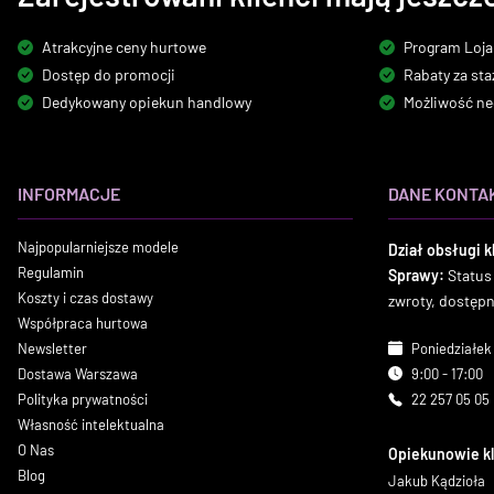
Atrakcyjne ceny hurtowe
Program Loja
Dostęp do promocji
Rabaty za sta
Dedykowany opiekun handlowy
Możliwość ne
INFORMACJE
DANE KONTA
Najpopularniejsze modele
Dział obsługi k
Regulamin
Sprawy:
Status
Koszty i czas dostawy
zwroty, dostęp
Współpraca hurtowa
Newsletter
Poniedziałek 
Dostawa Warszawa
9:00 - 17:00
Polityka prywatności
22 257 05 05
Własność intelektualna
O Nas
Opiekunowie k
Blog
Jakub Kądzioła