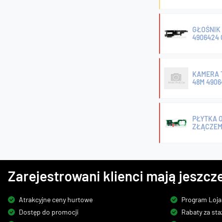
GŁOŚNIK 
4906424
KAMERA T
48M 4906
PŁYTKA O
ZŁĄCZEM 
Zarejestrowani klienci mają jeszcze
Atrakcyjne ceny hurtowe
Program Loja
Dostęp do promocji
Rabaty za sta