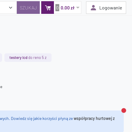
0
Logowanie
0.00 zł
Twój koszyk jest pusty
Dodaj produkty, aby kontynuować.
testery lcd
do reno 5 z
0 zł
0 zł
ne
Zamk
wych. Dowiedz się jakie korzyści płyną ze
współpracy hurtowej z