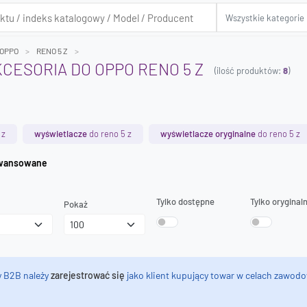
OPPO
RENO 5 Z
KCESORIA DO OPPO RENO 5 Z
(ilość produktów:
8
)
 z
wyświetlacze
do reno 5 z
wyświetlacze oryginalne
do reno 5 z
iwanie zaawansowane
Tylko dostępne
Tylko oryginal
Pokaż
y B2B należy
zarejestrować się
jako klient kupujący towar w celach zawodo