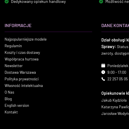
Dedykowany opiekun handlowy
Możliwość ne
INFORMACJE
DANE KONTA
Najpopularniejsze modele
Dział obsługi k
Regulamin
Sprawy:
Status
Koszty i czas dostawy
zwroty, dostęp
Współpraca hurtowa
Newsletter
Poniedziałek 
Dostawa Warszawa
9:00 - 17:00
Polityka prywatności
22 257 05 05
Własność intelektualna
O Nas
Opiekunowie k
Blog
Jakub Kądzioła
English version
Katarzyna Pawl
Kontakt
Jarosław Wodyń