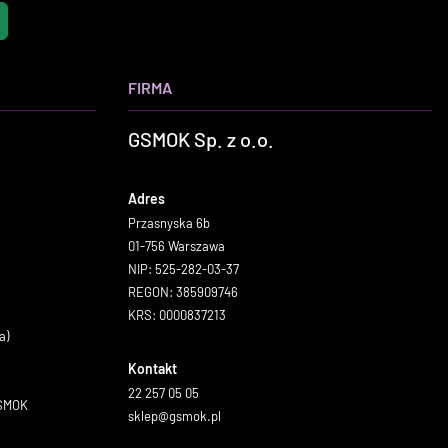
FIRMA
GSMOK Sp. z o.o.
Adres
Przasnyska 6b
01-756 Warszawa
NIP: 525-282-03-37
REGON: 385909746
KRS: 0000837213
a)
Kontakt
22 257 05 05
GSMOK
sklep@gsmok.pl