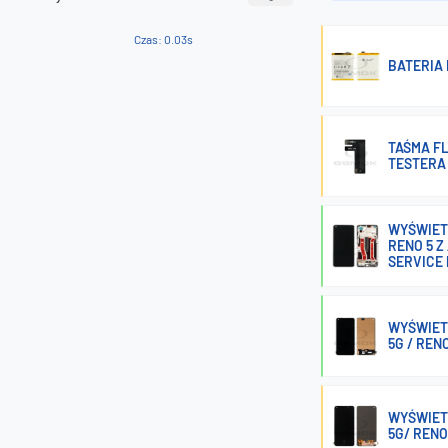
Czas: 0.03s
BATERIA 
TAŚMA FLE
TESTERA 
WYŚWIETL
RENO 5 Z
SERVICE
WYŚWIETL
5G / RENO
WYŚWIETL
5G/ RENO