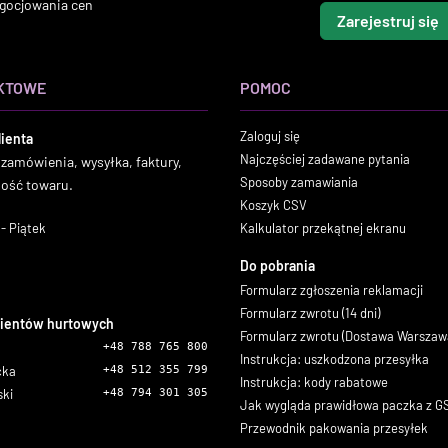
gocjowania cen
Zarejestruj się
KTOWE
POMOC
Zaloguj się
lienta
Najczęściej zadawane pytania
 zamówienia, wysyłka, faktury,
Sposoby zamawiania
ność towaru.
Koszyk CSV
- Piątek
Kalkulator przekątnej ekranu
Do pobrania
Formularz zgłoszenia reklamacji
Formularz zwrotu (14 dni)
lientów hurtowych
Formularz zwrotu (Dostawa Warszaw
+48 788 765 800
Instrukcja: uszkodzona przesyłka
icka
+48 512 355 799
Instrukcja: kody rabatowe
ski
+48 794 301 305
Jak wygląda prawidłowa paczka z 
Przewodnik pakowania przesyłek