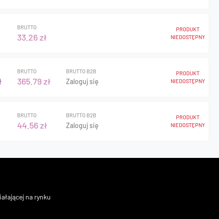
BRUTTO
PRODUKT
33.26 zł
NIEDOSTĘPNY
BRUTTO
BRUTTO B2B
PRODUKT
ł
365.79 zł
Zaloguj się
NIEDOSTĘPNY
BRUTTO
BRUTTO B2B
PRODUKT
44.56 zł
Zaloguj się
NIEDOSTĘPNY
ałającej na rynku