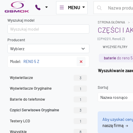
MENU
Wyszukaj model
STRONA GŁÓWNA
CZĘŚCI I A
(CPH2211, Reno5 Z)
Producent
WYCZYŚĆ FILTRY
baterie
do reno 5
Model:
RENO 5 Z
✕
Wyszuk
Wyświetlacze
3
Sortuj
Wyświetlacze Oryginalne
1
Baterie do telefonów
1
Części Serwisowe Oryginalne
3
Aby uzyskać cen
Testery LCD
1
naszą firmą
Wszystkie
8