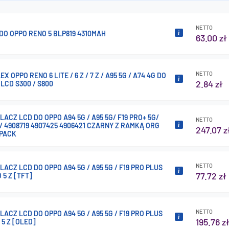
NETTO
DO OPPO RENO 5 BLP819 4310MAH
63.00 zł
NETTO
X OPPO RENO 6 LITE / 6 Z / 7 Z / A95 5G / A74 4G DO
2.84 zł
LCD S300 / S800
ACZ LCD DO OPPO A94 5G / A95 5G/ F19 PRO+ 5G/
NETTO
 / 4908719 4907425 4906421 CZARNY Z RAMKĄ ORG
247.07 z
 PACK
NETTO
ACZ LCD DO OPPO A94 5G / A95 5G / F19 PRO PLUS
77.72 zł
 5 Z [TFT]
NETTO
ACZ LCD DO OPPO A94 5G / A95 5G / F19 PRO PLUS
195.76 z
 5 Z [OLED]