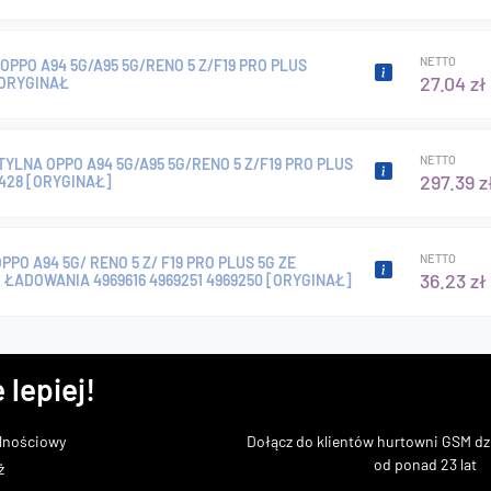
NETTO
OPPO A94 5G/A95 5G/RENO 5 Z/F19 PRO PLUS
27.04 zł
 ORYGINAŁ
NETTO
YLNA OPPO A94 5G/A95 5G/RENO 5 Z/F19 PRO PLUS
297.39 z
428 [ORYGINAŁ]
NETTO
PPO A94 5G/ RENO 5 Z/ F19 PRO PLUS 5G ZE
36.23 zł
ŁADOWANIA 4969616 4969251 4969250 [ORYGINAŁ]
 lepiej!
lnościowy
Dołącz do klientów hurtowni GSM dzi
od ponad 23 lat
ż