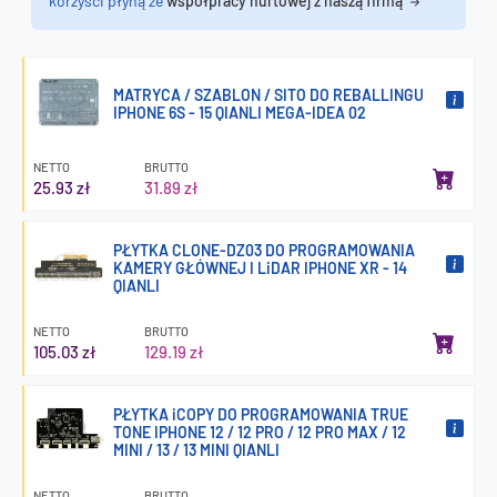
korzyści płyną ze
współpracy hurtowej z naszą firmą
MATRYCA / SZABLON / SITO DO REBALLINGU
IPHONE 6S - 15 QIANLI MEGA-IDEA 02
NETTO
BRUTTO
25.93 zł
31.89 zł
PŁYTKA CLONE-DZ03 DO PROGRAMOWANIA
KAMERY GŁÓWNEJ I LiDAR IPHONE XR - 14
QIANLI
NETTO
BRUTTO
105.03 zł
129.19 zł
PŁYTKA iCOPY DO PROGRAMOWANIA TRUE
TONE IPHONE 12 / 12 PRO / 12 PRO MAX / 12
MINI / 13 / 13 MINI QIANLI
NETTO
BRUTTO