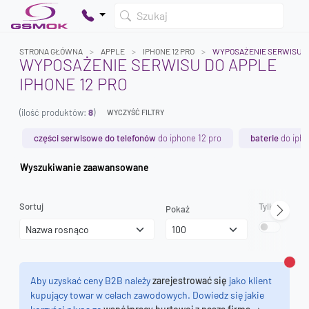
Szukaj
STRONA GŁÓWNA
APPLE
IPHONE 12 PRO
WYPOSAŻENIE SERWISU
WYPOSAŻENIE SERWISU DO APPLE
IPHONE 12 PRO
Twój koszyk jest pusty
(ilość produktów:
8
)
Dodaj produkty, aby kontynuować.
WYCZYŚĆ FILTRY
części serwisowe do telefonów
do iphone 12 pro
baterie
do ipho
0 zł
Wyszukiwanie zaawansowane
0 zł
Sortuj
Tylko dostęp
Pokaż
Zamk
Aby uzyskać ceny B2B należy
zarejestrować się
jako klient
kupujący towar w celach zawodowych. Dowiedz się jakie