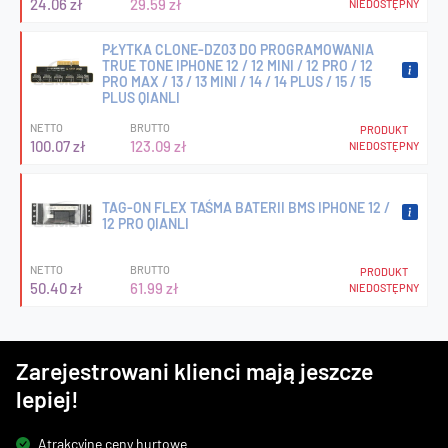
24.06 zł
29.59 zł
NIEDOSTĘPNY
PŁYTKA CLONE-DZ03 DO PROGRAMOWANIA
TRUE TONE IPHONE 12 / 12 MINI / 12 PRO / 12
PRO MAX / 13 / 13 MINI / 14 / 14 PLUS / 15 / 15
PLUS QIANLI
NETTO
BRUTTO
PRODUKT
100.07 zł
123.09 zł
NIEDOSTĘPNY
TAG-ON FLEX TAŚMA BATERII BMS IPHONE 12 /
12 PRO QIANLI
NETTO
BRUTTO
PRODUKT
50.40 zł
61.99 zł
NIEDOSTĘPNY
Zarejestrowani klienci mają jeszcze
lepiej!
Atrakcyjne ceny hurtowe