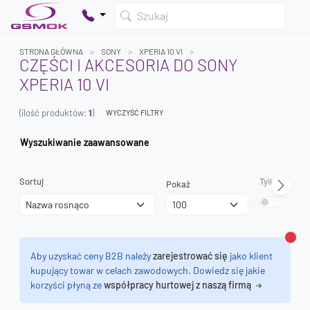
Szukaj
STRONA GŁÓWNA
SONY
XPERIA 10 VI
CZĘŚCI I AKCESORIA DO SONY
XPERIA 10 VI
Twój koszyk jest pusty
(ilość produktów:
1
)
Dodaj produkty, aby kontynuować.
WYCZYŚĆ FILTRY
Wyszukiwanie zaawansowane
0 zł
0 zł
Sortuj
Tylko dostęp
Pokaż
Zamk
Aby uzyskać ceny B2B należy
zarejestrować się
jako klient
kupujący towar w celach zawodowych. Dowiedz się jakie
korzyści płyną ze
współpracy hurtowej z naszą firmą