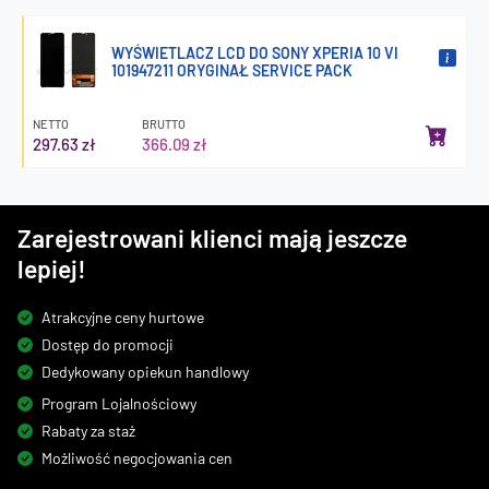
WYŚWIETLACZ LCD DO SONY XPERIA 10 VI
101947211 ORYGINAŁ SERVICE PACK
NETTO
BRUTTO
297.63 zł
366.09 zł
Zarejestrowani klienci mają jeszcze
lepiej!
Atrakcyjne ceny hurtowe
Dostęp do promocji
Dedykowany opiekun handlowy
Program Lojalnościowy
Rabaty za staż
Możliwość negocjowania cen