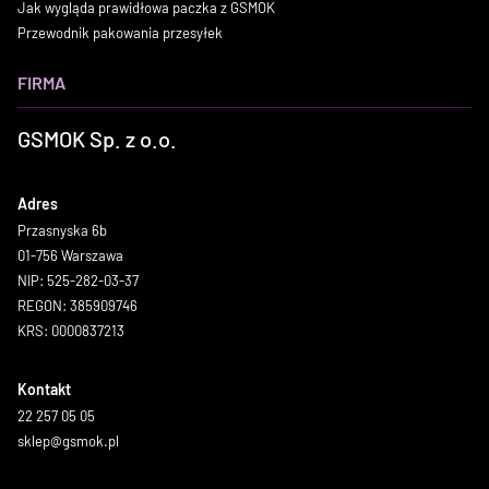
Jak wygląda prawidłowa paczka z GSMOK
Przewodnik pakowania przesyłek
FIRMA
GSMOK Sp. z o.o.
Adres
Przasnyska 6b
01-756 Warszawa
NIP: 525-282-03-37
REGON: 385909746
KRS: 0000837213
Kontakt
22 257 05 05
sklep@gsmok.pl