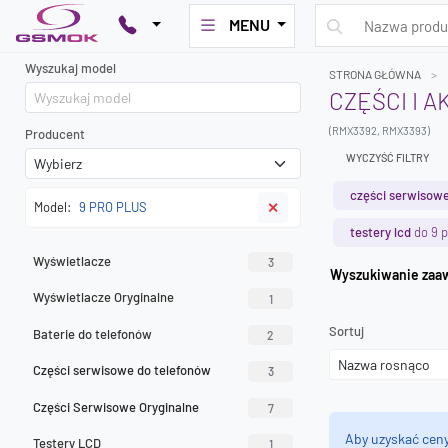
MENU
Wyszukaj model
STRONA GŁÓWNA
CZĘŚCI I 
(RMX3392, RMX3393)
Producent
WYCZYŚĆ FILTRY
części serwisowe
Model:
9 PRO PLUS
✕
testery lcd
do 9 p
Wyświetlacze
3
Wyszuk
Wyświetlacze Oryginalne
1
Sortuj
Baterie do telefonów
2
Części serwisowe do telefonów
3
Części Serwisowe Oryginalne
7
Aby uzyskać cen
Testery LCD
1