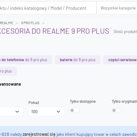
REALME
9 PRO PLUS
AKCESORIA DO REALME 9 PRO PLUS
(ilość produ
 do telefonów
do 9 pro plus
baterie
do 9 pro plus
części serwisow
ro plus
iwanie zaawansowane
Tylko dostępne
Tylko oryginal
Pokaż
y B2B należy
zarejestrować się
jako klient kupujący towar w celach zawodo