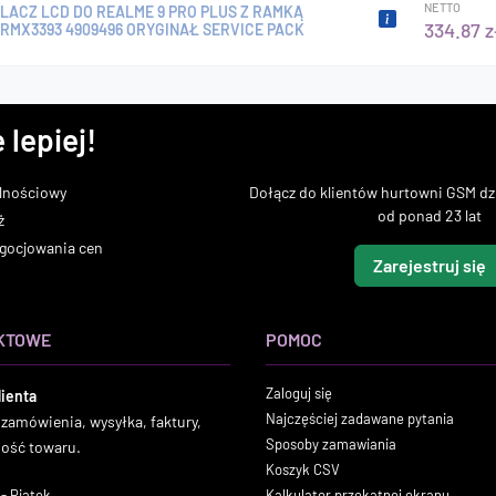
NETTO
LACZ LCD DO REALME 9 PRO PLUS Z RAMKĄ
334.87 z
RMX3393 4909496 ORYGINAŁ SERVICE PACK
 lepiej!
lnościowy
Dołącz do klientów hurtowni GSM dzi
od ponad 23 lat
ż
gocjowania cen
Zarejestruj się
KTOWE
POMOC
Zaloguj się
lienta
Najczęściej zadawane pytania
 zamówienia, wysyłka, faktury,
Sposoby zamawiania
ność towaru.
Koszyk CSV
- Piątek
Kalkulator przekątnej ekranu