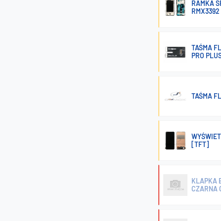
RAMKA Ś
RMX3392
TAŚMA FL
PRO PLUS
TAŚMA F
WYŚWIET
[TFT]
KLAPKA B
CZARNA 