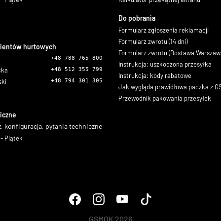
Do pobrania
Formularz zgłoszenia reklamacji
Formularz zwrotu (14 dni)
lientów hurtowych
Formularz zwrotu (Dostawa Warszaw
+48 788 765 800
Instrukcja: uszkodzona przesyłka
icka
+48 512 355 799
Instrukcja: kody rabatowe
ski
+48 794 301 305
Jak wygląda prawidłowa paczka z 
Przewodnik pakowania przesyłek
iczne
, konfiguracja, pytania techniczne
- Piątek
GSMOK 2026