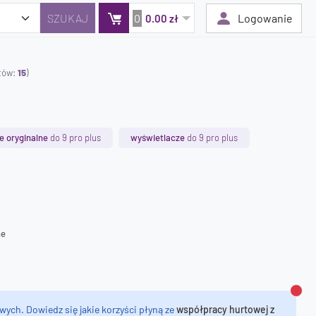
0
Logowanie
0.00 zł
któw:
15
)
Twój koszyk jest pusty
Dodaj produkty, aby kontynuować.
e oryginalne
do 9 pro plus
wyświetlacze
do 9 pro plus
0 zł
0 zł
ne
Zamk
wych. Dowiedz się jakie korzyści płyną ze
współpracy hurtowej z