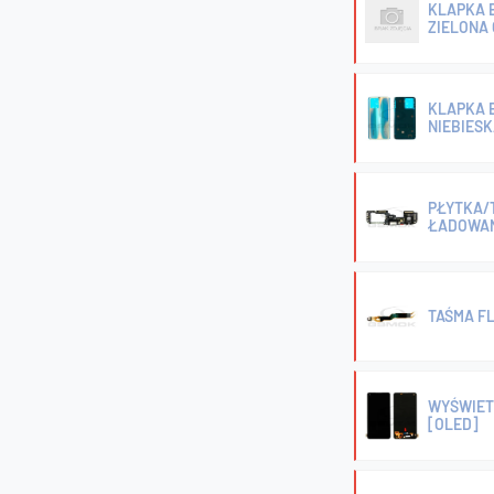
KLAPKA B
ZIELONA
KLAPKA B
NIEBIESK
PŁYTKA/
ŁADOWAN
TAŚMA F
WYŚWIET
[OLED]