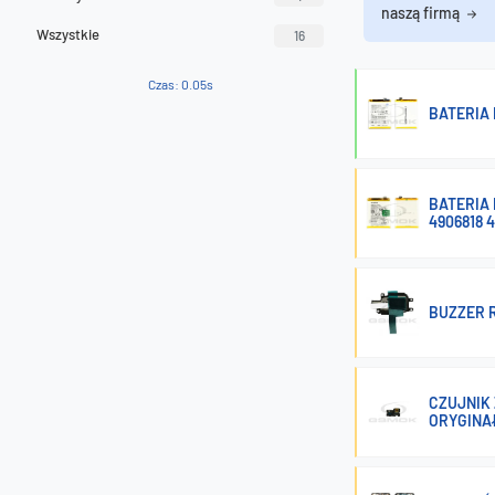
naszą firmą
Wszystkie
16
Czas: 0.05s
BATERIA 
BATERIA 
4906818 
BUZZER R
CZUJNIK 
ORYGINA