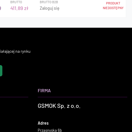
BRUTTO
BRUTTO B2B
PRODUKT
ł
411.89 zł
Zaloguj się
NIEDOSTĘPNY
ałającej na rynku
FIRMA
GSMOK Sp. z o.o.
Adres
Przasnyska 6b