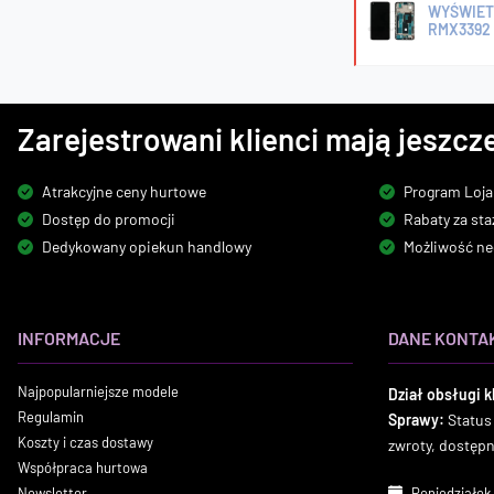
WYŚWIET
RMX3392 
Zarejestrowani klienci mają jeszcze
Atrakcyjne ceny hurtowe
Program Loja
Dostęp do promocji
Rabaty za sta
Dedykowany opiekun handlowy
Możliwość ne
INFORMACJE
DANE KONTA
Najpopularniejsze modele
Dział obsługi k
Regulamin
Sprawy:
Status
Koszty i czas dostawy
zwroty, dostęp
Współpraca hurtowa
Newsletter
Poniedziałek 