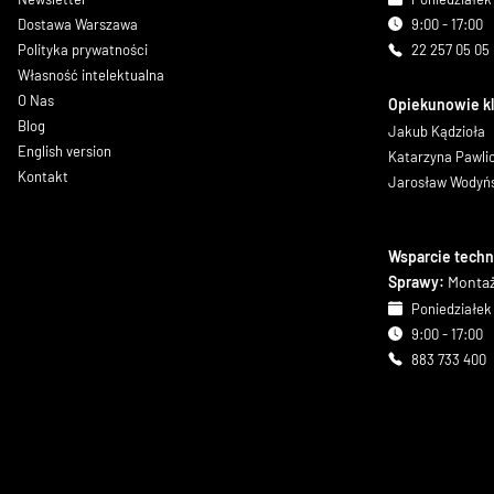
Dostawa Warszawa
9:00 - 17:00
Polityka prywatności
22 257 05 05
Własność intelektualna
O Nas
Opiekunowie k
Blog
Jakub Kądzioła
English version
Katarzyna Pawl
Kontakt
Jarosław Wodyń
Wsparcie techn
Sprawy:
Montaż
Poniedziałek 
9:00 - 17:00
883 733 400