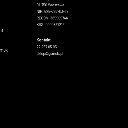
01-756 Warszawa
NIP: 525-282-03-37
REGON: 385909746
KRS: 0000837213
a)
Kontakt
22 257 05 05
GSMOK
sklep@gsmok.pl