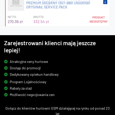
PREMIUM SREBRNY 1307-9861 U50061581
ORYGINAŁ SERVICE PACK
NETTO
BRUTTO
PRODUKT
270.36 zł
332.54 zł
NIEDOSTĘPNY
Zarejestrowani klienci mają jeszcze
lepiej!
Atrakcyjne ceny hurtowe
Dostęp do promocji
Dedykowany opiekun handlowy
Program Lojalnościowy
Rabaty za staż
Możliwość negocjowania cen
Dołącz do klientów hurtowni GSM działającej na rynku od ponad 23
lat