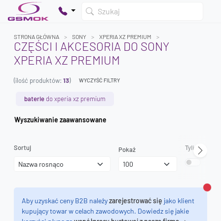
Szukaj
STRONA GŁÓWNA
SONY
XPERIA XZ PREMIUM
CZĘŚCI I AKCESORIA DO SONY
XPERIA XZ PREMIUM
Twój koszyk jest pusty
(ilość produktów:
13
)
Dodaj produkty, aby kontynuować.
WYCZYŚĆ FILTRY
baterie
do xperia xz premium
0 zł
Wyszukiwanie zaawansowane
0 zł
Sortuj
Tylko dostęp
Pokaż
Zamk
Aby uzyskać ceny B2B należy
zarejestrować się
jako klient
kupujący towar w celach zawodowych. Dowiedz się jakie