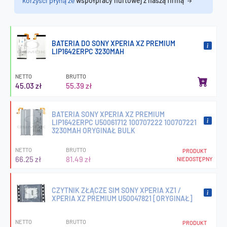
korzyści płyną ze
współpracy hurtowej z naszą firmą
BATERIA DO SONY XPERIA XZ PREMIUM
LIP1642ERPC 3230MAH
NETTO
BRUTTO
45.03 zł
55.39 zł
BATERIA SONY XPERIA XZ PREMIUM
LIP1642ERPC U50061712 100707222 100707221
3230MAH ORYGINAŁ BULK
NETTO
BRUTTO
PRODUKT
66.25 zł
81.49 zł
NIEDOSTĘPNY
CZYTNIK ZŁĄCZE SIM SONY XPERIA XZ1 /
XPERIA XZ PREMIUM U50047821 [ORYGINAŁ]
NETTO
BRUTTO
PRODUKT