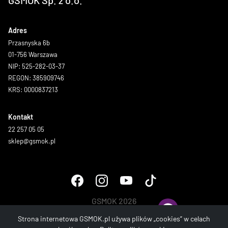
GSMOK Sp. z o.o.
Adres
Przasnyska 6b
01-756 Warszawa
NIP: 525-282-03-37
REGON: 385909746
KRS: 0000837213
Kontakt
22 257 05 05
sklep@gsmok.pl
GSMOK 2026
Wszystkie prawa zastrzeżone.
Strona internetowa GSMOK.pl używa plików „cookies” w celach