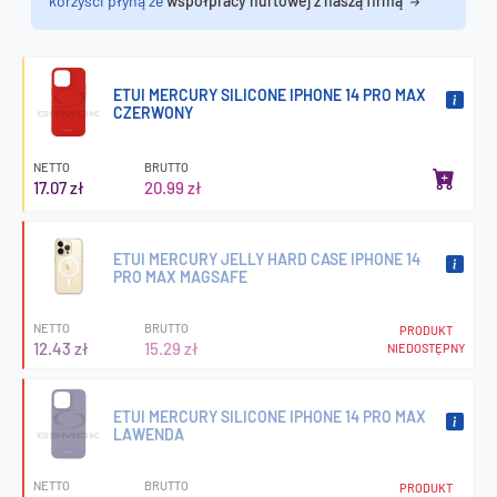
korzyści płyną ze
współpracy hurtowej z naszą firmą
ETUI MERCURY SILICONE IPHONE 14 PRO MAX
CZERWONY
NETTO
BRUTTO
17.07 zł
20.99 zł
ETUI MERCURY JELLY HARD CASE IPHONE 14
PRO MAX MAGSAFE
NETTO
BRUTTO
PRODUKT
12.43 zł
15.29 zł
NIEDOSTĘPNY
ETUI MERCURY SILICONE IPHONE 14 PRO MAX
LAWENDA
NETTO
BRUTTO
PRODUKT