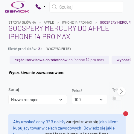
Szukaj
STRONA GŁÓWNA
APPLE
IPHONE 14 PRO MAX
GOOSPERY MERCURY
GOOSPERY MERCURY DO APPLE
IPHONE 14 PRO MAX
Twój koszyk jest pusty
(ilość produktów:
3
)
Dodaj produkty, aby kontynuować.
WYCZYŚĆ FILTRY
części serwisowe do telefonów
do iphone 14 pro max
wyposażen
0 zł
Wyszukiwanie zaawansowane
0 zł
Sortuj
Tylko dostęp
Pokaż
Zamk
Aby uzyskać ceny B2B należy
zarejestrować się
jako klient
kupujący towar w celach zawodowych. Dowiedz się jakie