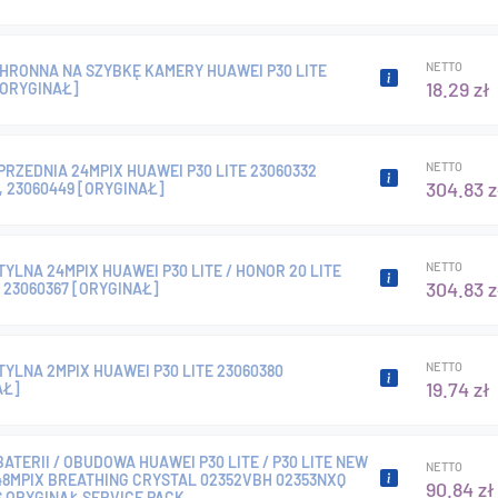
NETTO
CHRONNA NA SZYBKĘ KAMERY HUAWEI P30 LITE
18.29 zł
 [ORYGINAŁ]
NETTO
RZEDNIA 24MPIX HUAWEI P30 LITE 23060332
304.83 z
, 23060449 [ORYGINAŁ]
NETTO
YLNA 24MPIX HUAWEI P30 LITE / HONOR 20 LITE
304.83 z
 23060367 [ORYGINAŁ]
NETTO
YLNA 2MPIX HUAWEI P30 LITE 23060380
19.74 zł
AŁ]
ATERII / OBUDOWA HUAWEI P30 LITE / P30 LITE NEW
NETTO
48MPIX BREATHING CRYSTAL 02352VBH 02353NXQ
90.84 zł
S ORYGINAŁ SERVICE PACK