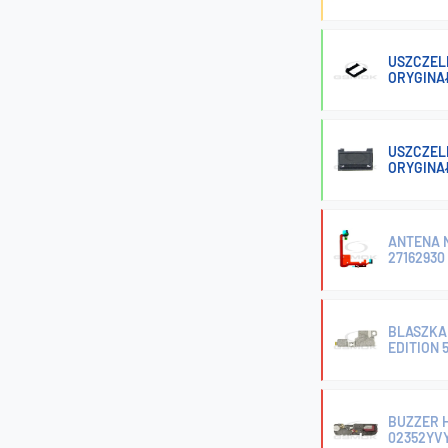
USZCZELK
ORYGINA
USZCZELK
ORYGINA
ANTENA N
27162930
BLASZKA 
EDITION 
BUZZER H
02352YV