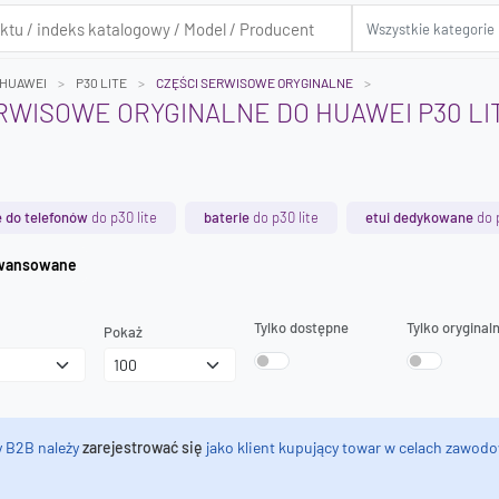
HUAWEI
P30 LITE
CZĘŚCI SERWISOWE ORYGINALNE
RWISOWE ORYGINALNE DO HUAWEI P30 LI
 do telefonów
do p30 lite
baterie
do p30 lite
etui dedykowane
do p
iwanie zaawansowane
Tylko dostępne
Tylko oryginal
Pokaż
y B2B należy
zarejestrować się
jako klient kupujący towar w celach zawodo