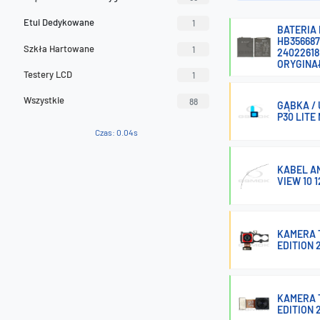
Etui Dedykowane
1
BATERIA 
HB356687
Szkła Hartowane
1
24022618
ORYGINA
Testery LCD
1
Wszystkie
88
GĄBKA / 
P30 LITE
Czas: 0.04s
KABEL AN
VIEW 10 
KAMERA T
EDITION 
KAMERA T
EDITION 