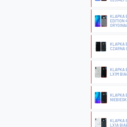
KLAPKA B
EDITION 
ORYGINA
KLAPKA B
CZARNA 
KLAPKA B
LX1M BIA
KLAPKA B
NIEBIESK
KLAPKA B
LX1A BIA