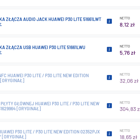
NETTO
A ZŁĄCZA AUDIO JACK HUAWEI P30 LITE 51661LWT
8.12 zł
Ł
NETTO
A ZŁĄCZA USB HUAWEI P30 LITE 51661LWU
5.76 zł
Ł
NETTO
FC HUAWEI P30 LITE / P30 LITE NEW EDITION
32.06 zł
 [ORYGINAŁ]
NETTO
PŁYTY GŁÓWNEJ HUAWEI P30 LITE / P30 LITE NEW
304.83 z
51629964 [ORYGINAŁ]
NETTO
UAWEI P30 LITE / P30 LITE NEW EDITION 02352PJX
18.65 zł
Y [ORYGINAŁ]