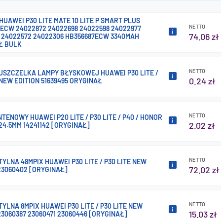
HUAWEI P30 LITE MATE 10 LITE P SMART PLUS
NETTO
ECW 24022872 24022698 24022598 24022977
74.06 zł
 24022572 24022306 HB356687ECW 3340MAH
Ł BULK
NETTO
USZCZELKA LAMPY BŁYSKOWEJ HUAWEI P30 LITE /
0.24 zł
 NEW EDITION 51639495 ORYGINAŁ
NETTO
TENOWY HUAWEI P20 LITE / P30 LITE / P40 / HONOR
2.02 zł
124.5MM 14241142 [ORYGINAŁ]
NETTO
YLNA 48MPIX HUAWEI P30 LITE / P30 LITE NEW
72.02 zł
23060402 [ORYGINAŁ]
NETTO
YLNA 8MPIX HUAWEI P30 LITE / P30 LITE NEW
15.03 zł
23060387 23060471 23060446 [ORYGINAŁ]