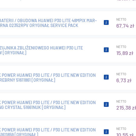
NETTO
ATERII / OBUDOWA HUAWEI P30 LITE 48MPIX MAR-
67.74 zł
ARNA 02352RPV ORYGINAŁ SERVICE PACK
NETTO
ZUJNIKA ZBLIŻENIOWEGO HUAWEI P30 LITE
15.89 zł
W [ORYGINAŁ]
NETTO
 POWER HUAWEI P30 LITE / P30 LITE NEW EDITION
6.73 zł
SREBRNY 51611861 [ORYGINAŁ]
NETTO
 POWER HUAWEI P30 LITE / P30 LITE NEW EDITION
215.38 z
G CRYSTAL 51661NUK [ORYGINAŁ]
NETTO
 POWER HUAWEI P30 LITE / P30 LITE NEW EDITION
10.55 zł
1611859 [ORYGINAŁ]