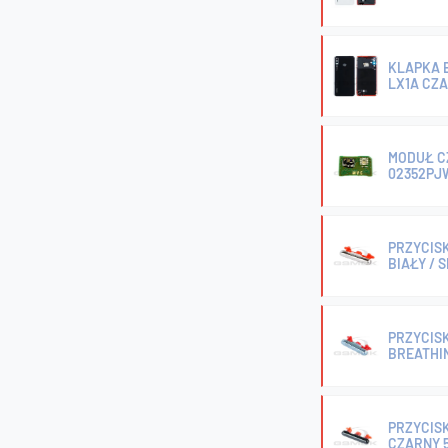
KLAPKA B
LX1A CZ
MODUŁ C
02352PJ
PRZYCISK
BIAŁY / 
PRZYCISK
BREATHIN
PRZYCISK
CZARNY 5