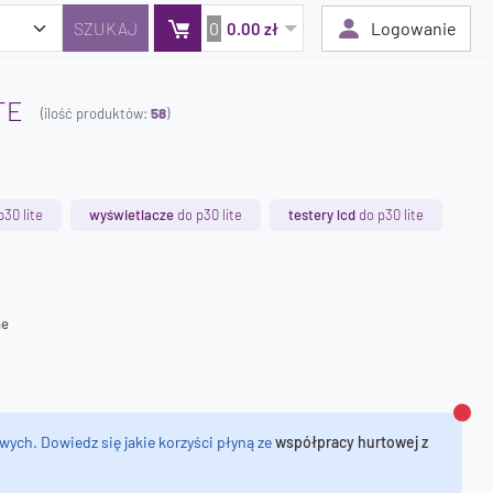
0
Logowanie
0.00 zł
TE
(ilość produktów:
58
)
Twój koszyk jest pusty
Dodaj produkty, aby kontynuować.
30 lite
wyświetlacze
do p30 lite
testery lcd
do p30 lite
0 zł
0 zł
ne
Zamk
wych. Dowiedz się jakie korzyści płyną ze
współpracy hurtowej z