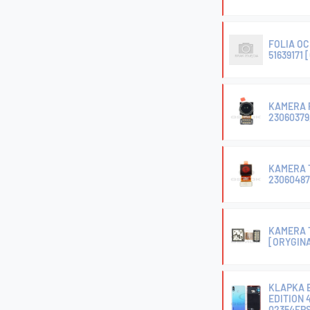
FOLIA O
51639171
KAMERA P
23060379
KAMERA T
23060487
KAMERA T
[ORYGIN
KLAPKA B
EDITION 
02354EP