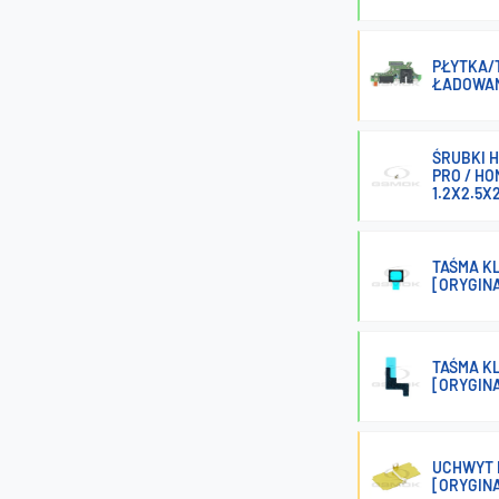
PŁYTKA/T
ŁADOWAN
ŚRUBKI H
PRO / HO
1.2X2.5X
TAŚMA KL
[ORYGIN
TAŚMA KL
[ORYGIN
UCHWYT K
[ORYGIN