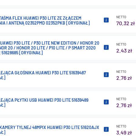
NETTO
AŚMA FLEX HUAWEI P30 LITE ZE ZŁĄCZEM
70.32 zł
IA I ANTENĄ 02352PMD 02352PKB [ORYGINAŁ]
UAWEI P30 LITE / P30 LITE NEW EDITION / HONOR 20
NETTO
NOR 20 / HONOR 20 LITE / P10 LITE / P SMART 2020
2.43 zł
2 51628685 [ORYGINAŁ]
NETTO
EJĄCA GŁOŚNIKA HUAWEI P30 LITE 51639487
2.76 zł
AŁ]
NETTO
EJĄCA PŁYTKI USB HUAWEI P30 LITE 51639489
2.76 zł
AŁ]
NETTO
AMERY TYLNEJ 48MPIX HUAWEI P30 LITE 51620AJX
3.49 zł
AŁ]