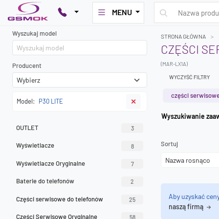
MENU
Wyszukaj model
STRONA GŁÓWNA
CZĘŚCI SE
(MAR-LX1A)
Producent
WYCZYŚĆ FILTRY
części serwisowe
Model:
P30 LITE
✕
Wyszuk
OUTLET
3
Sortuj
Wyświetlacze
8
Wyświetlacze Oryginalne
7
Baterie do telefonów
2
Aby uzyskać cen
Części serwisowe do telefonów
25
naszą firmą
Części Serwisowe Oryginalne
58