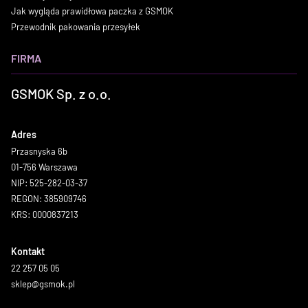
Jak wygląda prawidłowa paczka z GSMOK
Przewodnik pakowania przesyłek
FIRMA
GSMOK Sp. z o.o.
Adres
Przasnyska 6b
01-756 Warszawa
NIP: 525-282-03-37
REGON: 385909746
KRS: 0000837213
Kontakt
22 257 05 05
sklep@gsmok.pl