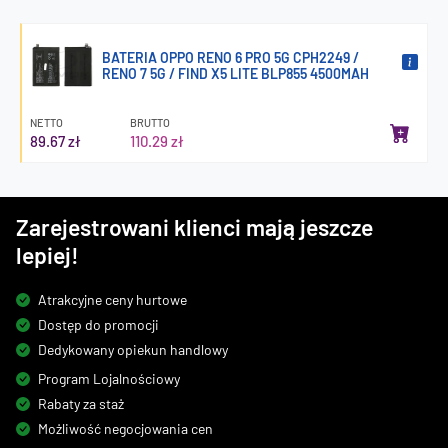
BATERIA OPPO RENO 6 PRO 5G CPH2249 /
RENO 7 5G / FIND X5 LITE BLP855 4500MAH
NETTO
BRUTTO
89.67 zł
110.29 zł
Zarejestrowani klienci mają jeszcze
lepiej!
Atrakcyjne ceny hurtowe
Dostęp do promocji
Dedykowany opiekun handlowy
Program Lojalnościowy
Rabaty za staż
Możliwość negocjowania cen