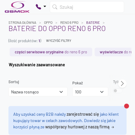
Szukaj
STRONA GŁÓWNA
OPPO
RENO 6 PRO
BATERIE
BATERIE DO OPPO RENO 6 PRO
(ilość produktów:
1
)
WYCZYŚĆ FILTRY
Twój koszyk jest pusty
Dodaj produkty, aby kontynuować.
części serwisowe oryginalne
do reno 6 pro
wyświetlacze
do ren
Wyszukiwanie zaawansowane
0 zł
0 zł
Sortuj
Tylko dostęp
Pokaż
Zamk
Aby uzyskać ceny B2B należy
zarejestrować się
jako klient
kupujący towar w celach zawodowych. Dowiedz się jakie
korzyści płyną ze
współpracy hurtowej z naszą firmą