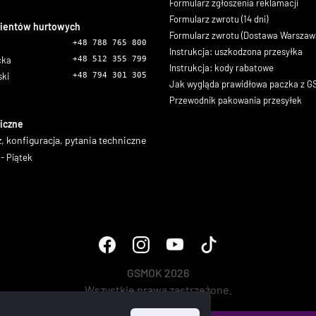
Formularz zgłoszenia reklamacji
Formularz zwrotu (14 dni)
lientów hurtowych
Formularz zwrotu (Dostawa Warszaw
+48 788 765 800
Instrukcja: uszkodzona przesyłka
icka
+48 512 355 799
Instrukcja: kody rabatowe
ski
+48 794 301 305
Jak wygląda prawidłowa paczka z 
Przewodnik pakowania przesyłek
iczne
, konfiguracja, pytania techniczne
- Piątek
GSMOK 2026
Wszystkie prawa zastrzeżone.