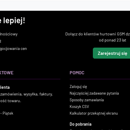
 lepiej!
lnościowy
Dołącz do klientów hurtowni GSM dzi
od ponad 23 lat
ż
gocjowania cen
Zarejestruj się
KTOWE
POMOC
Zaloguj się
lienta
Najczęściej zadawane pytania
 zamówienia, wysyłka, faktury,
Sposoby zamawiania
ność towaru.
Koszyk CSV
- Piątek
Kalkulator przekątnej ekranu
Do pobrania