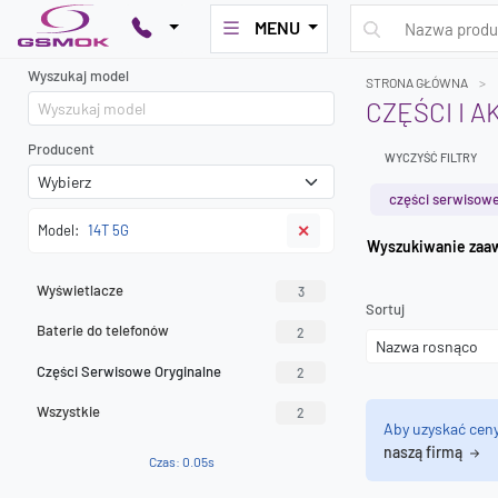
MENU
Wyszukaj model
STRONA GŁÓWNA
CZĘŚCI I 
Producent
WYCZYŚĆ FILTRY
części serwisowe
Model:
14T 5G
✕
Wyszuk
Wyświetlacze
3
Sortuj
Baterie do telefonów
2
Części Serwisowe Oryginalne
2
Wszystkie
2
Aby uzyskać cen
naszą firmą
Czas: 0.05s