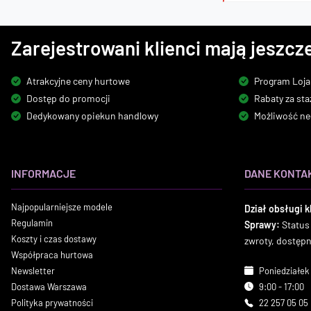
Zarejestrowani klienci mają jeszcze
Atrakcyjne ceny hurtowe
Program Loja
Dostęp do promocji
Rabaty za sta
Dedykowany opiekun handlowy
Możliwość ne
INFORMACJE
DANE KONTA
Najpopularniejsze modele
Dział obsługi k
Regulamin
Sprawy:
Status
Koszty i czas dostawy
zwroty, dostęp
Współpraca hurtowa
Newsletter
Poniedziałek 
Dostawa Warszawa
9:00 - 17:00
Polityka prywatności
22 257 05 05