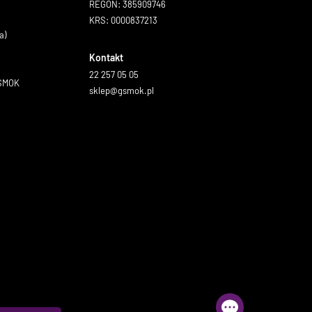
REGON: 385909746
KRS: 0000837213
a)
Kontakt
22 257 05 05
GSMOK
sklep@gsmok.pl