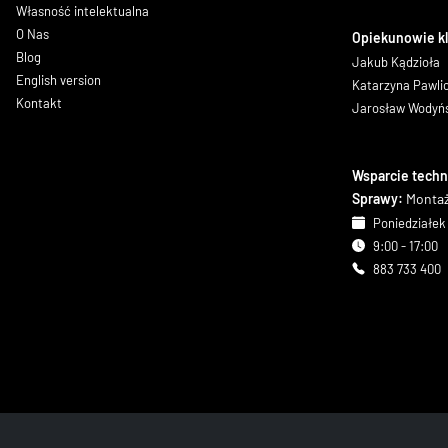
Własność intelektualna
O Nas
Opiekunowie k
Blog
Jakub Kądzioła
English version
Katarzyna Pawl
Kontakt
Jarosław Wodyń
Wsparcie techn
Sprawy:
Montaż
Poniedziałek 
9:00 - 17:00
883 733 400