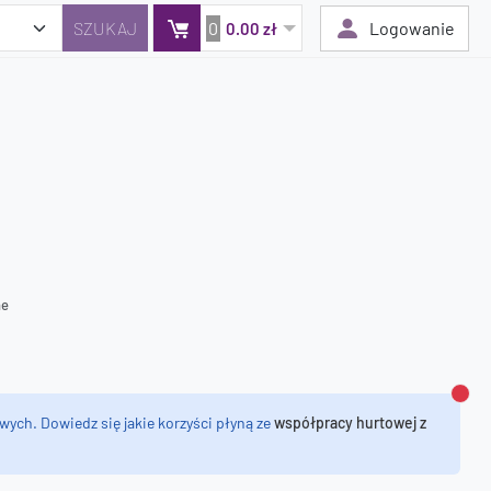
0
Logowanie
0.00 zł
Twój koszyk jest pusty
Dodaj produkty, aby kontynuować.
0 zł
0 zł
ne
Zamk
wych. Dowiedz się jakie korzyści płyną ze
współpracy hurtowej z