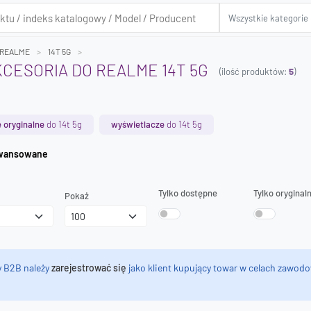
REALME
14T 5G
AKCESORIA DO REALME 14T 5G
(ilość produktów:
5
)
 oryginalne
do 14t 5g
wyświetlacze
do 14t 5g
iwanie zaawansowane
Tylko dostępne
Tylko oryginal
Pokaż
y B2B należy
zarejestrować się
jako klient kupujący towar w celach zawodo