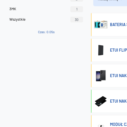
3MK
1
Wszystkie
30
BATERIA
Czas: 0.05s
ETUI FLI
ETUI NA
ETUI NA
MODUŁ C