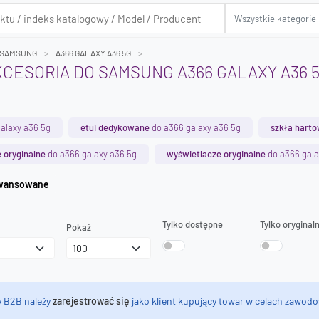
SAMSUNG
A366 GALAXY A36 5G
AKCESORIA DO SAMSUNG A366 GALAXY A36 
alaxy a36 5g
etui dedykowane
do a366 galaxy a36 5g
szkła hart
 oryginalne
do a366 galaxy a36 5g
wyświetlacze oryginalne
do a366 gala
iwanie zaawansowane
Tylko dostępne
Tylko oryginal
Pokaż
y B2B należy
zarejestrować się
jako klient kupujący towar w celach zawodo