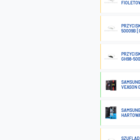
FIOLETO
PRZYCISK
50009B 
PRZYCIS
GH98-50
SAMSUNG 
VEASON 
SAMSUNG 
HARTOWA
SZUFLAD