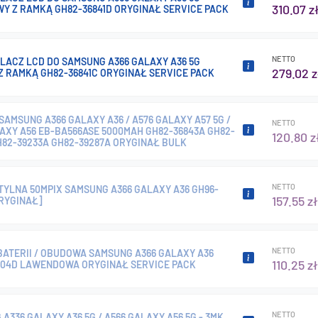
310.07 z
Y Z RAMKĄ GH82-36841D ORYGINAŁ SERVICE PACK
NETTO
LACZ LCD DO SAMSUNG A366 GALAXY A36 5G
279.02 z
Z RAMKĄ GH82-36841C ORYGINAŁ SERVICE PACK
SAMSUNG A366 GALAXY A36 / A576 GALAXY A57 5G /
NETTO
AXY A56 EB-BA566ASE 5000MAH GH82-36843A GH82-
120.80 z
H82-39233A GH82-39287A ORYGINAŁ BULK
NETTO
TYLNA 50MPIX SAMSUNG A366 GALAXY A36 GH96-
157.55 zł
ORYGINAŁ]
NETTO
BATERII / OBUDOWA SAMSUNG A366 GALAXY A36
110.25 zł
804D LAWENDOWA ORYGINAŁ SERVICE PACK
NETTO
A336 GALAXY A36 5G / A566 GALAXY A56 5G - 3MK