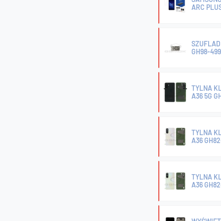
ARC PLU
SZUFLADK
GH98-499
TYLNA K
A36 5G G
TYLNA K
A36 GH82
TYLNA K
A36 GH8