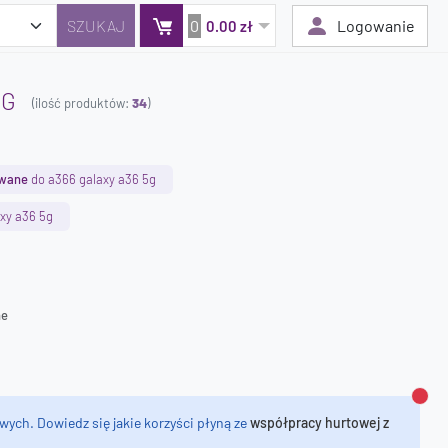
0
Logowanie
0.00 zł
5G
(ilość produktów:
34
)
Twój koszyk jest pusty
Dodaj produkty, aby kontynuować.
owane
do a366 galaxy a36 5g
xy a36 5g
0 zł
0 zł
ne
Zamk
wych. Dowiedz się jakie korzyści płyną ze
współpracy hurtowej z