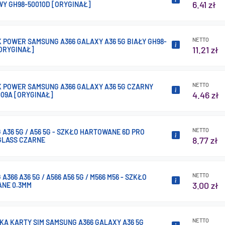
6.41 zł
WY GH98-50010D [ORYGINAŁ]
NETTO
 POWER SAMSUNG A366 GALAXY A36 5G BIAŁY GH98-
11.21 zł
[ORYGINAŁ]
NETTO
K POWER SAMSUNG A366 GALAXY A36 5G CZARNY
4.46 zł
009A [ORYGINAŁ]
NETTO
A36 5G / A56 5G - SZKŁO HARTOWANE 6D PRO
8.77 zł
GLASS CZARNE
NETTO
A366 A36 5G / A566 A56 5G / M566 M56 - SZKŁO
3.00 zł
NE 0.3MM
NETTO
KA KARTY SIM SAMSUNG A366 GALAXY A36 5G