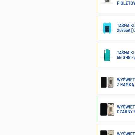
FIOLETO
TAŚMA KL
26755A [
TAŚMA KL
5G GH81-
WYŚWIET
Z RAMKĄ 
WYŚWIET
CZARNY Z
WYŚWIET