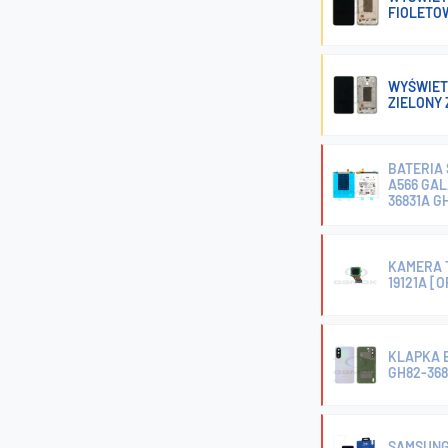
FIOLETOW
WYŚWIET
ZIELONY 
BATERIA 
A566 GAL
36831A G
KAMERA 
19121A [
KLAPKA 
GH82-36
SAMSUNG 