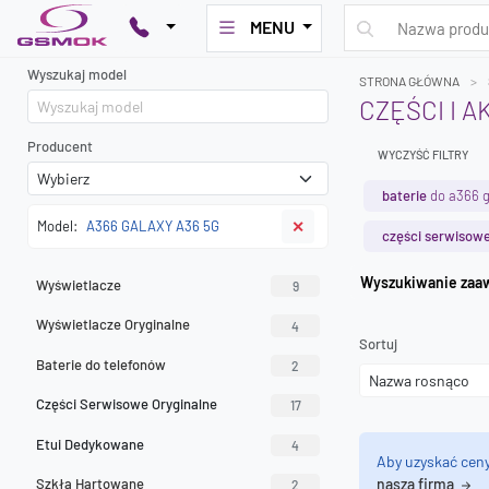
MENU
Wyszukaj model
STRONA GŁÓWNA
CZĘŚCI I 
Producent
WYCZYŚĆ FILTRY
baterie
do a366 g
Model:
A366 GALAXY A36 5G
✕
części serwisowe
Wyszuk
Wyświetlacze
9
Wyświetlacze Oryginalne
4
Sortuj
Baterie do telefonów
2
Części Serwisowe Oryginalne
17
Etui Dedykowane
4
Aby uzyskać cen
Szkła Hartowane
naszą firmą
2