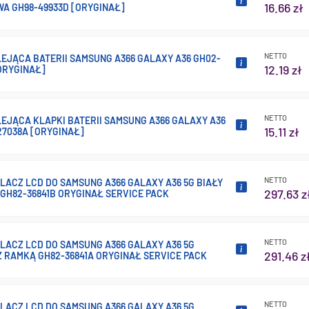
16.66 zł
WA GH98-49933D [ORYGINAŁ]
NETTO
EJĄCA BATERII SAMSUNG A366 GALAXY A36 GH02-
12.19 zł
ORYGINAŁ]
NETTO
EJĄCA KLAPKI BATERII SAMSUNG A366 GALAXY A36
15.11 zł
27038A [ORYGINAŁ]
NETTO
LACZ LCD DO SAMSUNG A366 GALAXY A36 5G BIAŁY
297.63 z
GH82-36841B ORYGINAŁ SERVICE PACK
NETTO
LACZ LCD DO SAMSUNG A366 GALAXY A36 5G
291.46 z
 RAMKĄ GH82-36841A ORYGINAŁ SERVICE PACK
NETTO
LACZ LCD DO SAMSUNG A366 GALAXY A36 5G