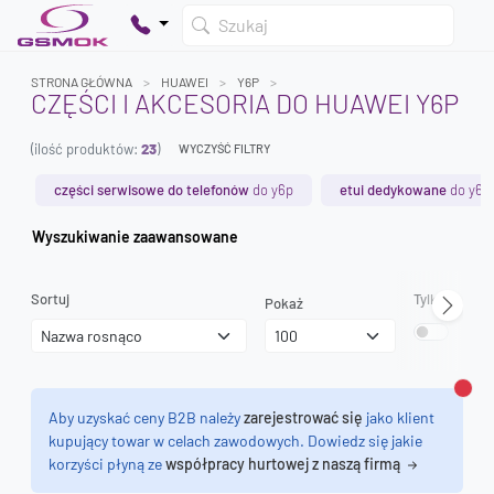
Szukaj
STRONA GŁÓWNA
HUAWEI
Y6P
CZĘŚCI I AKCESORIA DO HUAWEI Y6P
(ilość produktów:
23
)
WYCZYŚĆ FILTRY
Twój koszyk jest pusty
Dodaj produkty, aby kontynuować.
części serwisowe do telefonów
do y6p
etui dedykowane
do y6p
Wyszukiwanie zaawansowane
0 zł
0 zł
Sortuj
Tylko dostęp
Pokaż
Zamk
Aby uzyskać ceny B2B należy
zarejestrować się
jako klient
kupujący towar w celach zawodowych. Dowiedz się jakie
korzyści płyną ze
współpracy hurtowej z naszą firmą