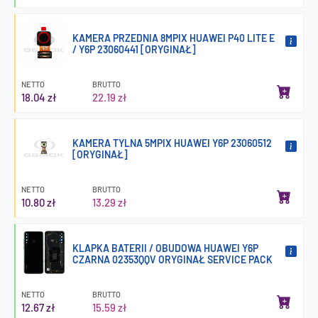
KAMERA PRZEDNIA 8MPIX HUAWEI P40 LITE E
/ Y6P 23060441 [ORYGINAŁ]
NETTO
BRUTTO
18.04 zł
22.19 zł
KAMERA TYLNA 5MPIX HUAWEI Y6P 23060512
[ORYGINAŁ]
NETTO
BRUTTO
10.80 zł
13.29 zł
KLAPKA BATERII / OBUDOWA HUAWEI Y6P
CZARNA 02353QQV ORYGINAŁ SERVICE PACK
NETTO
BRUTTO
12.67 zł
15.59 zł