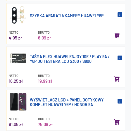
SZYBKA APARATU/KAMERY HUAWEI Y6P
NETTO
BRUTTO
4.95 zł
6.09 zł
TAŚMA FLEX HUAWEI ENJOY 10E / PLAY 9A /
Y6P DO TESTERA LCD S300 / S800
NETTO
BRUTTO
16.25 zł
19.99 zł
WYŚWIETLACZ LCD + PANEL DOTYKOWY
KOMPLET HUAWEI Y6P / HONOR 9A
NETTO
BRUTTO
61.05 zł
75.09 zł