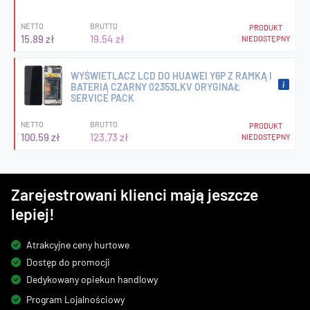
NETTO
BRUTTO
PRODUKT
15.89 zł
19.54 zł
NIEDOSTĘPNY
WYŚWIETLACZ LCD DO HUAWEI Y6P Z RAMKĄ I
BATERIĄ CZARNY 02353LKV ORYGINAŁ
SERVICE PACK
NETTO
BRUTTO
PRODUKT
100.59 zł
123.73 zł
NIEDOSTĘPNY
Zarejestrowani klienci mają jeszcze
lepiej!
Atrakcyjne ceny hurtowe
Dostęp do promocji
Dedykowany opiekun handlowy
Program Lojalnościowy