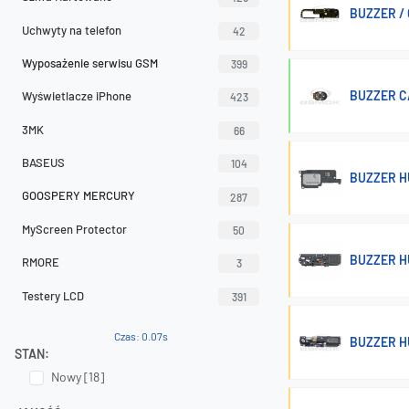
BUZZER /
Uchwyty na telefon
42
Wyposażenie serwisu GSM
399
BUZZER C
Wyświetlacze iPhone
423
3MK
66
BASEUS
104
BUZZER H
GOOSPERY MERCURY
287
MyScreen Protector
50
BUZZER H
RMORE
3
Testery LCD
391
Czas: 0.07s
BUZZER H
STAN:
Nowy [18]