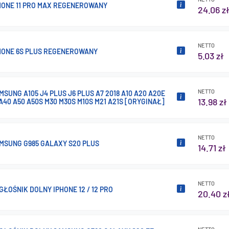
HONE 11 PRO MAX REGENEROWANY
24.06 z
NETTO
HONE 6S PLUS REGENEROWANY
5.03 zł
NETTO
SUNG A105 J4 PLUS J6 PLUS A7 2018 A10 A20 A20E
13.98 zł
A40 A50 A50S M30 M30S M10S M21 A21S [ORYGINAŁ]
NETTO
MSUNG G985 GALAXY S20 PLUS
14.71 zł
NETTO
GŁOŚNIK DOLNY IPHONE 12 / 12 PRO
20.40 z