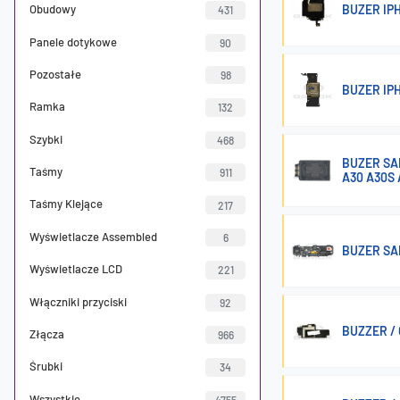
BUZER IP
Obudowy
431
Panele dotykowe
90
Pozostałe
98
BUZER IP
Ramka
132
Szybki
468
BUZER SAM
Taśmy
911
A30 A30S 
Taśmy Klejące
217
Wyświetlacze Assembled
6
BUZER SA
Wyświetlacze LCD
221
Włączniki przyciski
92
BUZZER / 
Złącza
966
Śrubki
34
Wszystkie
4755