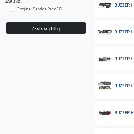
JAKOŚĆ:
BUZZER H
Oryginał Service Pack [16]
Zastosuj filtry
BUZZER H
BUZZER H
BUZZER H
BUZZER H