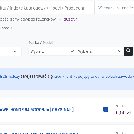
CZĘŚCI SERWISOWE DO TELEFONÓW
BUZERY
8
prod.)
Marka / Model
Wybierz
Wybierz
 B2B należy
zarejestrować się
jako klient kupujący towar w celach zawodow
NETTO
AWEI HONOR 6A 97070RJA [ORYGINAŁ]
6.50 zł
NETTO