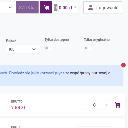
0
Logowanie
0.00 zł
Tylko dostępne
Tylko oryginalne
S
Twój koszyk jest pusty
Pokaż
Dodaj produkty, aby kontynuować.
0 zł
Za
0 zł
ych. Dowiedz się jakie korzyści płyną ze
współpracy hurtowej z
BRUTTO
7.99 zł
BRUTTO