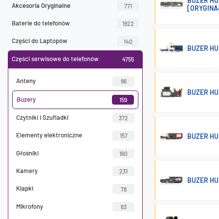
BUZER HU
Akcesoria Oryginalne
771
[ORYGINA
Baterie do telefonów
1922
Części do Laptopów
140
BUZER HU
Części serwisowe do telefonów
4755
Anteny
96
BUZER HU
Buzery
159
Czytniki i Szufladki
372
Elementy elektroniczne
BUZER HU
157
Głośniki
160
Kamery
231
BUZER HU
Klapki
78
Mikrofony
63