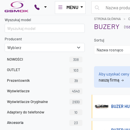
MENU
STRONA GŁÓWNA
Wyszukaj model
BUZERY
(
15
Producent
Sortuj
NOWOŚCI
308
OUTLET
103
Aby uzyskać ceny
naszą firmą
Prezentownik
39
Wyświetlacze
4540
Wyświetlacze Oryginalne
2930
BUZER HU
Adaptery do telefonów
10
Akcesoria
23