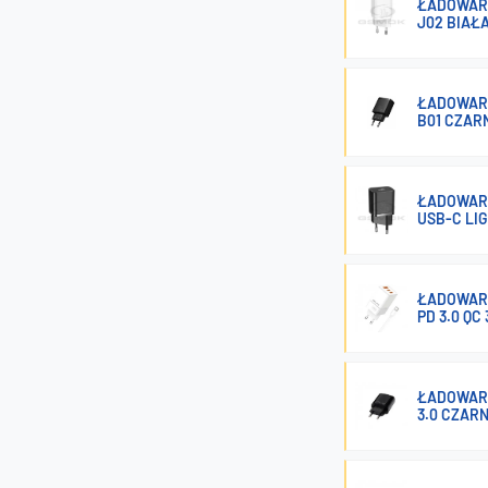
ŁADOWARK
J02 BIAŁ
ŁADOWARK
B01 CZAR
ŁADOWARK
USB-C LI
ŁADOWARK
PD 3.0 QC
ŁADOWARK
3.0 CZAR