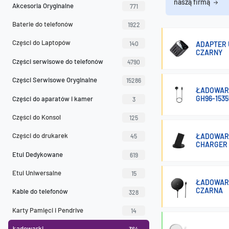
naszą firmą
Akcesoria Oryginalne
771
Baterie do telefonów
1922
Części do Laptopów
140
ADAPTER 
CZARNY
Części serwisowe do telefonów
4790
Części Serwisowe Oryginalne
15286
ŁADOWAR
GH96-153
Części do aparatów i kamer
3
Części do Konsol
125
Części do drukarek
ŁADOWARK
45
CHARGER 
Etui Dedykowane
619
Etui Uniwersalne
15
ŁADOWARK
CZARNA
Kable do telefonów
328
Karty Pamięci i Pendrive
14
Ładowarki