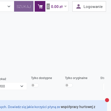
0
Logowanie
0.00 zł
Twój koszyk jest pusty
Dodaj produkty, aby kontynuować.
0 zł
0 zł
Tylko dostępne
Tylko oryginalne
Strona
okaż
Za
ych. Dowiedz się jakie korzyści płyną ze
współpracy hurtowej z