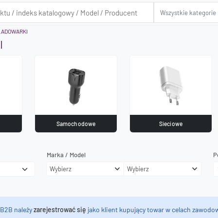
ŁADOWARKI
I
Samochodowe
Sieciowe
Marka / Model
P
Wybierz
Wybierz
 B2B należy
zarejestrować się
jako klient kupujący towar w celach zawodow