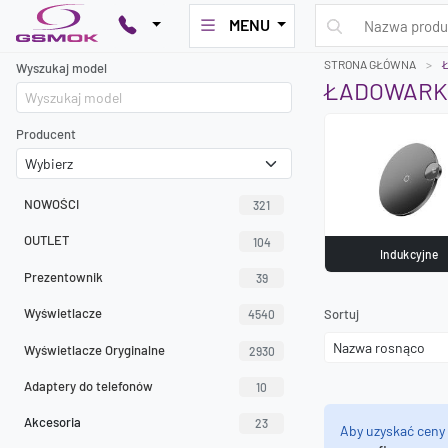
MENU
STRONA GŁÓWNA
Wyszukaj model
ŁADOWARK
Producent
NOWOŚCI
321
OUTLET
104
Indukcyjne
Prezentownik
39
Wyświetlacze
Sortuj
4540
Wyświetlacze Oryginalne
2930
Adaptery do telefonów
10
Akcesoria
23
Aby uzyskać ceny