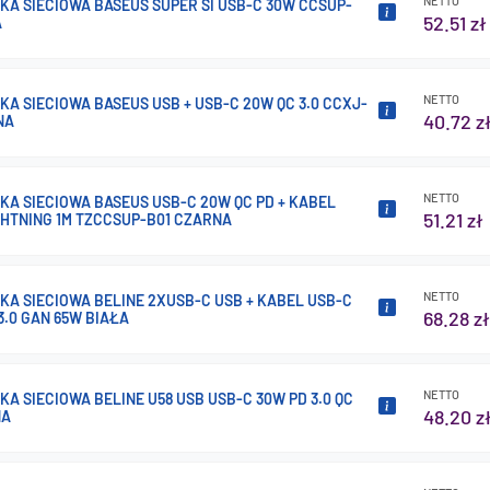
NETTO
A SIECIOWA BASEUS SUPER SI USB-C 30W CCSUP-
52.51 zł
A
NETTO
A SIECIOWA BASEUS USB + USB-C 20W QC 3.0 CCXJ-
40.72 z
NA
NETTO
A SIECIOWA BASEUS USB-C 20W QC PD + KABEL
51.21 zł
GHTNING 1M TZCCSUP-B01 CZARNA
NETTO
A SIECIOWA BELINE 2XUSB-C USB + KABEL USB-C
68.28 zł
 3.0 GAN 65W BIAŁA
NETTO
A SIECIOWA BELINE U58 USB USB-C 30W PD 3.0 QC
48.20 z
NA