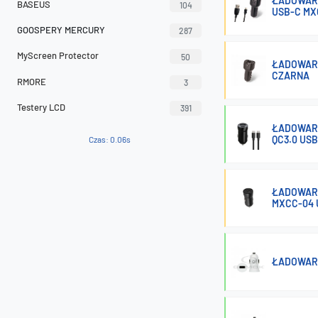
ŁADOWARK
BASEUS
104
USB-C MX
GOOSPERY MERCURY
287
MyScreen Protector
50
ŁADOWARK
CZARNA
RMORE
3
Testery LCD
391
ŁADOWARK
QC3.0 US
Czas: 0.06s
ŁADOWARK
MXCC-04 
ŁADOWARK