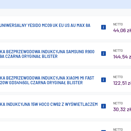
NETTO
UNIWERSALNY YESIDO MC09 UK EU US AU MAX 8A
44.06 z
NETTO
KA BEZPRZEWODOWA INDUKCYJNA SAMSUNG R900
144.54 z
59A CZARNA ORYGINAŁ BLISTER
NETTO
A BEZPRZEWODOWA INDUKCYJNA XIAOMI MI FAST
122.51 z
20W GDS4145GL CZARNA ORYGINAŁ BLISTER
NETTO
A INDUKCYJNA 15W HOCO CW62 Z WYŚWIETLACZEM
30.32 z
NETTO