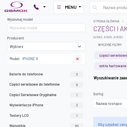
MENU
Wyszukaj model
STRONA GŁÓWNA
CZĘŚCI I 
(A1863, A1905, A1906)
Producent
WYCZYŚĆ FILTRY
części serwisowe
Model:
IPHONE 8
✕
szkła hartowane
Baterie do telefonów
3
Wyszuk
Części serwisowe do telefonów
9
Sortuj
Części Serwisowe Oryginalne
1
Wyświetlacze iPhone
3
Testery LCD
1
Aby uzyskać cen
Wszystkie
85