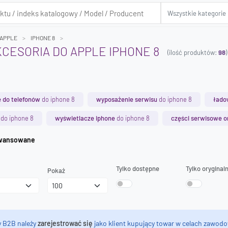
APPLE
IPHONE 8
AKCESORIA DO APPLE IPHONE 8
(ilość produktów:
98
)
 do telefonów
do iphone 8
wyposażenie serwisu
do iphone 8
łado
do iphone 8
wyświetlacze iphone
do iphone 8
części serwisowe o
iwanie zaawansowane
Tylko dostępne
Tylko oryginal
Pokaż
y B2B należy
zarejestrować się
jako klient kupujący towar w celach zawodo