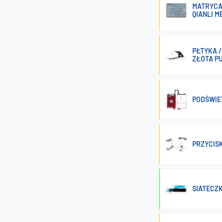
MATRYCA 
QIANLI M
PŁTYKA /
ZŁOTA P
PODŚWIET
PRZYCISK
SIATECZK