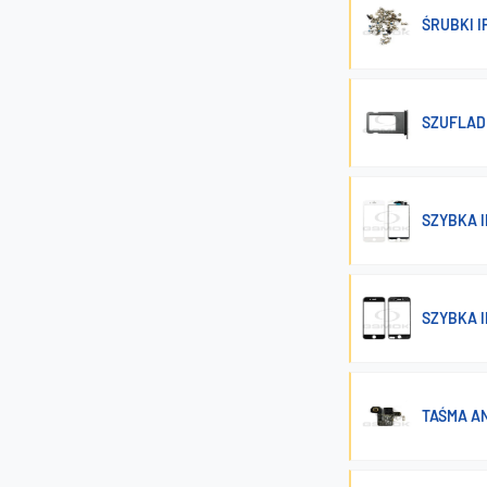
ŚRUBKI I
SZUFLADK
SZYBKA I
SZYBKA I
TAŚMA AN