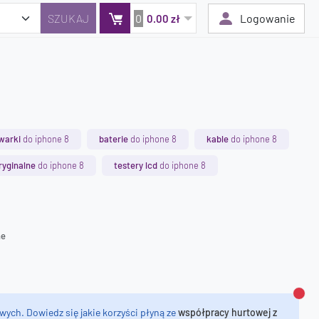
0
Logowanie
0.00 zł
Twój koszyk jest pusty
Dodaj produkty, aby kontynuować.
warki
do iphone 8
baterie
do iphone 8
kable
do iphone 8
0 zł
ryginalne
do iphone 8
testery lcd
do iphone 8
0 zł
ne
Zamk
wych. Dowiedz się jakie korzyści płyną ze
współpracy hurtowej z