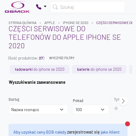
Szukaj
STRONA GŁÓWNA
APPLE
IPHONE SE 2020
CZĘŚCI SERWISOWE DO
CZĘŚCI SERWISOWE DO
TELEFONÓW DO APPLE IPHONE SE
Twój koszyk jest pusty
2020
Dodaj produkty, aby kontynuować.
(ilość produktów:
27
)
WYCZYŚĆ FILTRY
0 zł
ładowarki
do iphone se 2020
baterie
do iphone se 2020
0 zł
Wyszukiwanie zaawansowane
Sortuj
Tylko dostęp
Pokaż
Zamk
Aby uzyskać ceny B2B należy
zarejestrować się
jako klient