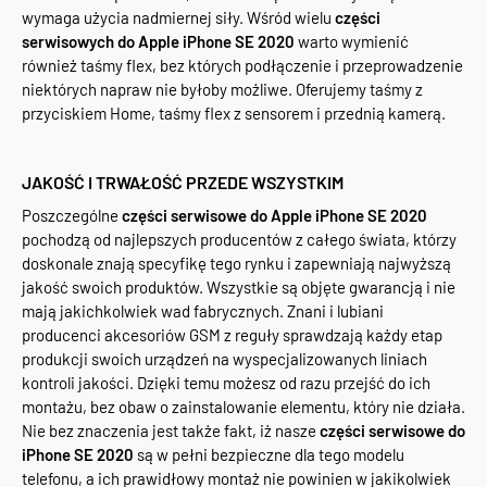
wymaga użycia nadmiernej siły. Wśród wielu
części
serwisowych do Apple iPhone SE 2020
warto wymienić
również taśmy flex, bez których podłączenie i przeprowadzenie
niektórych napraw nie byłoby możliwe. Oferujemy taśmy z
przyciskiem Home, taśmy flex z sensorem i przednią kamerą.
JAKOŚĆ I TRWAŁOŚĆ PRZEDE WSZYSTKIM
Poszczególne
części serwisowe do Apple iPhone SE 2020
pochodzą od najlepszych producentów z całego świata, którzy
doskonale znają specyfikę tego rynku i zapewniają najwyższą
jakość swoich produktów. Wszystkie są objęte gwarancją i nie
mają jakichkolwiek wad fabrycznych. Znani i lubiani
producenci akcesoriów GSM z reguły sprawdzają każdy etap
produkcji swoich urządzeń na wyspecjalizowanych liniach
kontroli jakości. Dzięki temu możesz od razu przejść do ich
montażu, bez obaw o zainstalowanie elementu, który nie działa.
Nie bez znaczenia jest także fakt, iż nasze
części serwisowe do
iPhone SE 2020
są w pełni bezpieczne dla tego modelu
telefonu, a ich prawidłowy montaż nie powinien w jakikolwiek