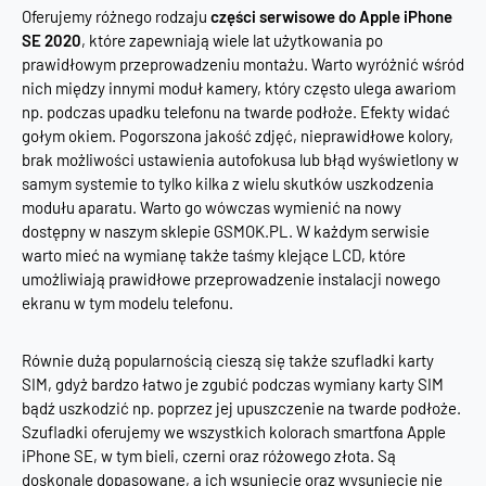
Oferujemy różnego rodzaju
części serwisowe do Apple iPhone
SE 2020
, które zapewniają wiele lat użytkowania po
prawidłowym przeprowadzeniu montażu. Warto wyróżnić wśród
nich między innymi moduł kamery, który często ulega awariom
np. podczas upadku telefonu na twarde podłoże. Efekty widać
gołym okiem. Pogorszona jakość zdjęć, nieprawidłowe kolory,
brak możliwości ustawienia autofokusa lub błąd wyświetlony w
samym systemie to tylko kilka z wielu skutków uszkodzenia
modułu aparatu. Warto go wówczas wymienić na nowy
dostępny w naszym sklepie GSMOK.PL. W każdym serwisie
warto mieć na wymianę także taśmy klejące LCD, które
umożliwiają prawidłowe przeprowadzenie instalacji nowego
ekranu w tym modelu telefonu.
Równie dużą popularnością cieszą się także szufladki karty
SIM, gdyż bardzo łatwo je zgubić podczas wymiany karty SIM
bądź uszkodzić np. poprzez jej upuszczenie na twarde podłoże.
Szufladki oferujemy we wszystkich kolorach smartfona Apple
iPhone SE, w tym bieli, czerni oraz różowego złota. Są
doskonale dopasowane, a ich wsunięcie oraz wysunięcie nie