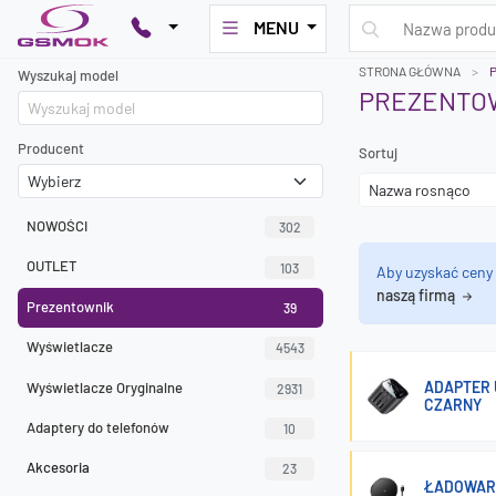
MENU
STRONA GŁÓWNA
Wyszukaj model
PREZENTO
Producent
Sortuj
NOWOŚCI
302
OUTLET
103
Aby uzyskać ceny
naszą firmą
Prezentownik
39
Wyświetlacze
4543
ADAPTER 
Wyświetlacze Oryginalne
2931
CZARNY
Adaptery do telefonów
10
Akcesoria
23
ŁADOWARK