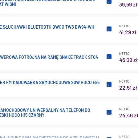
39.59 zł
AT WIŚNI
NETTO
E SŁUCHAWKI BLUETOOTH BWOO TWS BW94-WH
41.29 zł
NETTO
WEROWA POTRÓJNA NA RAMĘ SNAKE TRACK ST04
46.09 zł
NETTO
ER FM ŁADOWARKA SAMOCHODOWA 20W HOCO E85
22.51 zł
NETTO
SAMOCHODOWY UNIWERSALNY NA TELEFON DO
24.46 z
ESKI HOCO H15 CZARNY
NETTO
A INDUKCYJNA MAGNETYCZNA DO APPLE WATCH I