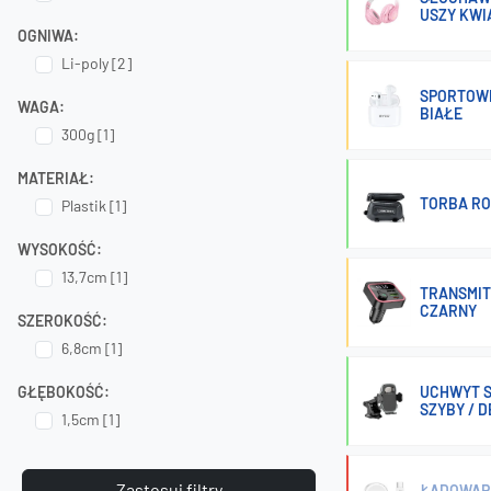
USZY KWI
OGNIWA:
Li-poly [2]
SPORTOW
WAGA:
BIAŁE
300g [1]
MATERIAŁ:
TORBA RO
Plastik [1]
WYSOKOŚĆ:
13,7cm [1]
TRANSMIT
CZARNY
SZEROKOŚĆ:
6,8cm [1]
GŁĘBOKOŚĆ:
UCHWYT 
SZYBY / D
1,5cm [1]
Zastosuj filtry
ŁADOWARK