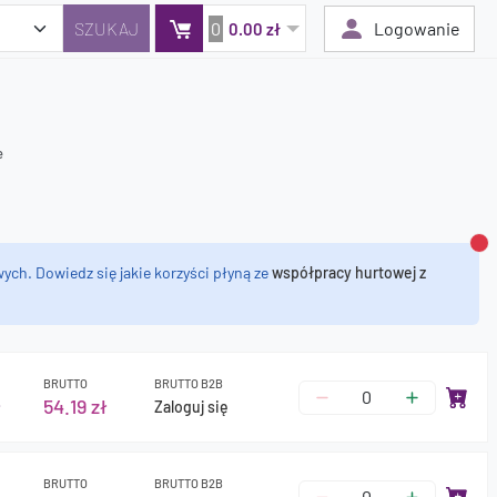
0
Logowanie
0.00 zł
e
Twój koszyk jest pusty
Dodaj produkty, aby kontynuować.
0 zł
Za
0 zł
ych. Dowiedz się jakie korzyści płyną ze
współpracy hurtowej z
BRUTTO
BRUTTO B2B
ł
54.19 zł
Zaloguj się
BRUTTO
BRUTTO B2B