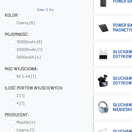
POWER BA
Czas: 0.14s
KOLOR:
Czarny [6]
POWER BA
MAGNETY
POJEMNOŚĆ:
10000mAh [8]
20000mAh [1]
SŁUCHAW
DOTYKOWY
5000mAh [4]
MOC WYJŚCIOWA:
5V 2.4A [1]
SŁUCHAW
DOTYKOWY
ILOŚĆ PORTÓW WYJŚCIOWYCH:
2 [1]
4 [1]
SŁUCHAW
NIEBIESKI
PRODUCENT:
Maxlife [4]
Usams [1]
SŁUCHAWK