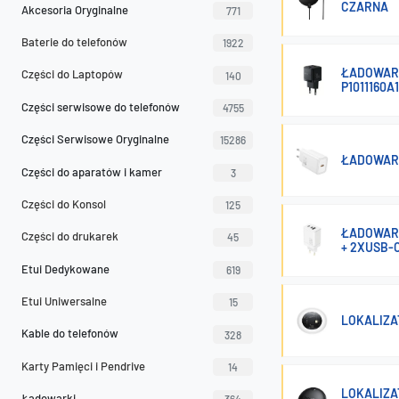
CZARNA
Akcesoria Oryginalne
771
Baterie do telefonów
1922
ŁADOWARK
Części do Laptopów
140
P1011160A
Części serwisowe do telefonów
4755
Części Serwisowe Oryginalne
15286
ŁADOWARK
Części do aparatów i kamer
3
Części do Konsol
125
ŁADOWARK
Części do drukarek
45
+ 2XUSB-
Etui Dedykowane
619
Etui Uniwersalne
15
LOKALIZA
Kable do telefonów
328
Karty Pamięci i Pendrive
14
LOKALIZA
Ładowarki