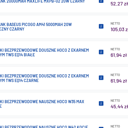
NK 20000MAH MAXLIFE MXPB-02 20W CZARNY
52.27 z
NETTO
NK BASEUS PICOGO AM41 5000MAH 20W
105.03 z
CZNY CZARNY
NETTO
KI BEZPRZEWODOWE DOUSZNE HOCO Z EKARNEM
61.94 zł
M TWS EQ14 BIAŁE
NETTO
KI BEZPRZEWODOWE DOUSZNE HOCO Z EKARNEM
61.94 zł
M TWS EQ14 CZARNE
NETTO
KI BEZPRZEWODOWE NAUSZNE HOCO W35 MAX
45.44 z
E
NETTO
I BEZPRZEWODOWE NAUSZNE HOCO W42 KOCIE