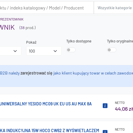
PREZENTOWNIK
WNIK
(
38
prod.)
Tylko dostępne
Tylko oryginaln
Pokaż
 B2B należy
zarejestrować się
jako klient kupujący towar w celach zawodow
NETTO
UNIWERSALNY YESIDO MC09 UK EU US AU MAX 8A
44.06 z
NETTO
A INDUKCYJNA 15W HOCO CW62 Z WYŚWIETLACZEM