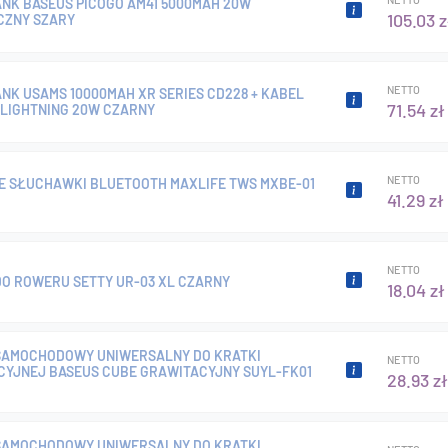
NK BASEUS PICOGO AM41 5000MAH 20W
105.03 z
CZNY SZARY
NETTO
NK USAMS 10000MAH XR SERIES CD228 + KABEL
71.54 zł
 LIGHTNING 20W CZARNY
NETTO
 SŁUCHAWKI BLUETOOTH MAXLIFE TWS MXBE-01
41.29 zł
NETTO
O ROWERU SETTY UR-03 XL CZARNY
18.04 zł
SAMOCHODOWY UNIWERSALNY DO KRATKI
NETTO
YJNEJ BASEUS CUBE GRAWITACYJNY SUYL-FK01
28.93 zł
SAMOCHODOWY UNIWERSALNY DO KRATKI