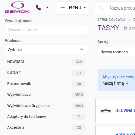
MENU
STRONA GŁÓWNA
Wyszukaj model
TAŚMY
(
910
pr
Producent
Sortuj
NOWOŚCI
329
OUTLET
104
Aby uzyskać ceny
naszą firmą
Prezentownik
39
Wyświetlacze
4540
Wyświetlacze Oryginalne
2930
GŁÓWNA T
Adaptery do telefonów
10
Akcesoria
23