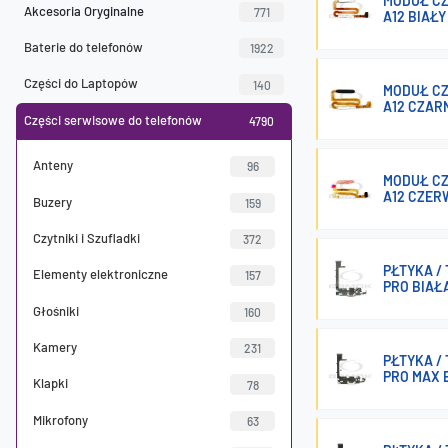
MODUŁ CZ
Akcesoria Oryginalne
771
A12 BIAŁY
Baterie do telefonów
1922
Części do Laptopów
140
MODUŁ CZ
A12 CZAR
Części serwisowe do telefonów
4790
Anteny
96
MODUŁ CZ
A12 CZER
Buzery
159
Czytniki i Szufladki
372
PŁTYKA /
Elementy elektroniczne
157
PRO BIAŁ
Głośniki
160
Kamery
231
PŁTYKA /
PRO MAX 
Klapki
78
Mikrofony
63