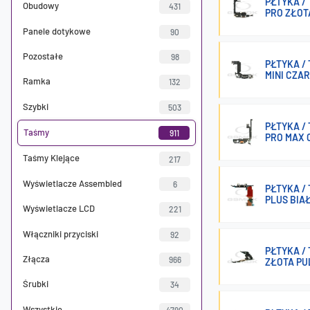
PŁTYKA /
Obudowy
431
PRO ZŁOT
Panele dotykowe
90
Pozostałe
98
PŁTYKA /
MINI CZA
Ramka
132
Szybki
503
PŁTYKA /
Taśmy
911
PRO MAX 
Taśmy Klejące
217
Wyświetlacze Assembled
6
PŁTYKA /
PLUS BIA
Wyświetlacze LCD
221
Włączniki przyciski
92
PŁTYKA /
Złącza
966
ZŁOTA PU
Śrubki
34
Wszystkie
4790