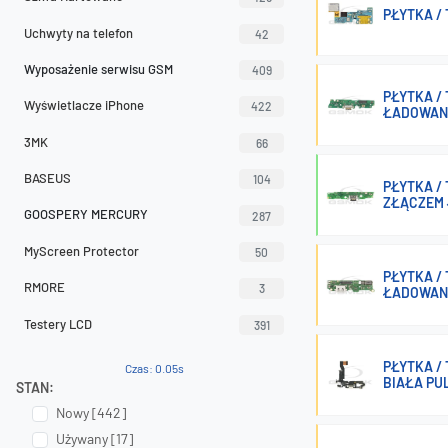
PŁYTKA /
Uchwyty na telefon
42
Wyposażenie serwisu GSM
409
PŁYTKA /
Wyświetlacze iPhone
422
ŁADOWAN
3MK
66
BASEUS
104
PŁYTKA /
ZŁĄCZEM
GOOSPERY MERCURY
287
MyScreen Protector
50
PŁYTKA /
RMORE
3
ŁADOWAN
Testery LCD
391
PŁYTKA /
Czas: 0.05s
BIAŁA PU
STAN:
Nowy [442]
Używany [17]