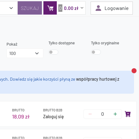
0
Logowanie
0.00 zł
Tylko dostępne
Tylko oryginalne
S
Twój koszyk jest pusty
Pokaż
Dodaj produkty, aby kontynuować.
0 zł
Za
0 zł
ych. Dowiedz się jakie korzyści płyną ze
współpracy hurtowej z
BRUTTO
BRUTTO B2B
18.09 zł
Zaloguj się
BRUTTO
BRUTTO B2B