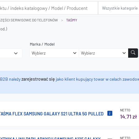
CZĘŚCI SERWISOWE DO TELEFONÓW
TAŚMY
od.)
Marka / Model
Wybierz
Wybierz
 B2B należy
zarejestrować się
jako klient kupujący towar w celach zawodow
NETTO
AŚMA FLEX SAMSUNG GALAXY S21 ULTRA 5G PULLED
14.71 zł
NETTO