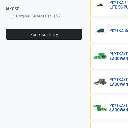
PŁYTKA /
LITE 5G P
JAKOŚĆ:
Oryginał Service Pack [35]
PŁYTKA S
Zastosuj filtry
PŁYTKA/T
ŁADOWAN
PŁYTKA/T
ŁADOWAN
PŁYTKA/T
ŁADOWAN