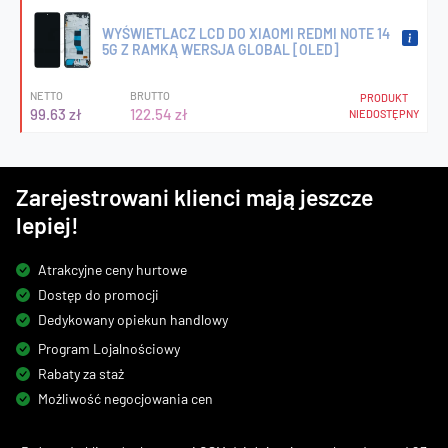
WYŚWIETLACZ LCD DO XIAOMI REDMI NOTE 14
5G Z RAMKĄ WERSJA GLOBAL [OLED]
NETTO
BRUTTO
PRODUKT
99.63 zł
122.54 zł
NIEDOSTĘPNY
Zarejestrowani klienci mają jeszcze
lepiej!
Atrakcyjne ceny hurtowe
Dostęp do promocji
Dedykowany opiekun handlowy
Program Lojalnościowy
Rabaty za staż
Możliwość negocjowania cen