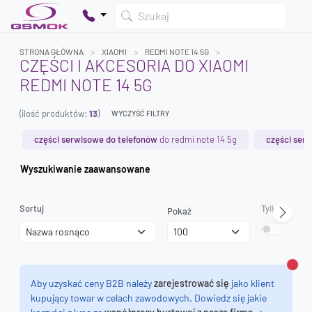
Szukaj
STRONA GŁÓWNA
XIAOMI
REDMI NOTE 14 5G
CZĘŚCI I AKCESORIA DO XIAOMI
REDMI NOTE 14 5G
Twój koszyk jest pusty
(ilość produktów:
13
)
Dodaj produkty, aby kontynuować.
WYCZYŚĆ FILTRY
części serwisowe do telefonów
do redmi note 14 5g
części serw
0 zł
Wyszukiwanie zaawansowane
0 zł
Sortuj
Tylko dostęp
Pokaż
Zamk
Aby uzyskać ceny B2B należy
zarejestrować się
jako klient
kupujący towar w celach zawodowych. Dowiedz się jakie