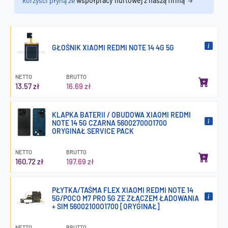
korzyści płyną ze
współpracy hurtowej z naszą firmą
GŁOŚNIK XIAOMI REDMI NOTE 14 4G 5G
NETTO
BRUTTO
13.57 zł
16.69 zł
KLAPKA BATERII / OBUDOWA XIAOMI REDMI
NOTE 14 5G CZARNA 56002700O1700
ORYGINAŁ SERVICE PACK
NETTO
BRUTTO
160.72 zł
197.69 zł
PŁYTKA/TAŚMA FLEX XIAOMI REDMI NOTE 14
5G/POCO M7 PRO 5G ZE ZŁĄCZEM ŁADOWANIA
+ SIM 56002100O1700 [ORYGINAŁ]
NETTO
BRUTTO