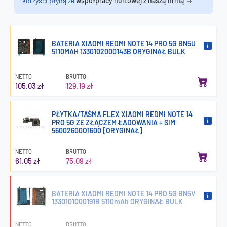
korzyści płyną ze
współpracy hurtowej z naszą firmą
BATERIA XIAOMI REDMI NOTE 14 PRO 5G BN5U
5110MAH 1330102000143B ORYGINAŁ BULK
NETTO
BRUTTO
105.03 zł
129.19 zł
PŁYTKA/TAŚMA FLEX XIAOMI REDMI NOTE 14
PRO 5G ZE ZŁĄCZEM ŁADOWANIA + SIM
56002600O1600 [ORYGINAŁ]
NETTO
BRUTTO
61.05 zł
75.09 zł
BATERIA XIAOMI REDMI NOTE 14 PRO 5G BN5V
1330101000191B 5110mAh ORYGINAŁ BULK
NETTO
BRUTTO