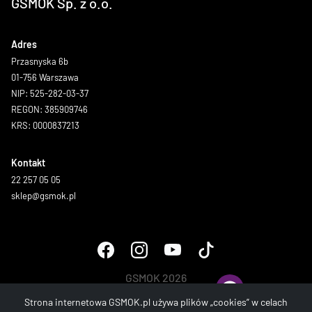
GSMOK Sp. z o.o.
Adres
Przasnyska 6b
01-756 Warszawa
NIP: 525-282-03-37
REGON: 385909746
KRS: 0000837213
Kontakt
22 257 05 05
sklep@gsmok.pl
GSMOK 2026
Wszystkie prawa zastrzeżone.
Strona internetowa GSMOK.pl używa plików „cookies” w celach