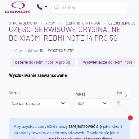
Szukaj
STRONA GŁÓWNA
XIAOMI
REDMI NOTE 14 PRO 5G
CZĘŚCI SERWISOW
CZĘŚCI SERWISOWE ORYGINALNE
DO XIAOMI REDMI NOTE 14 PRO 5G
Twój koszyk jest pusty
(ilość produktów:
3
)
Dodaj produkty, aby kontynuować.
WYCZYŚĆ FILTRY
baterie
do redmi note 14 pro 5g
wyświetlacze
do redmi note 14 
0 zł
Wyszukiwanie zaawansowane
0 zł
Sortuj
Tylko dostęp
Pokaż
Zamk
Aby uzyskać ceny B2B należy
zarejestrować się
jako klient
kupujący towar w celach zawodowych. Dowiedz się jakie