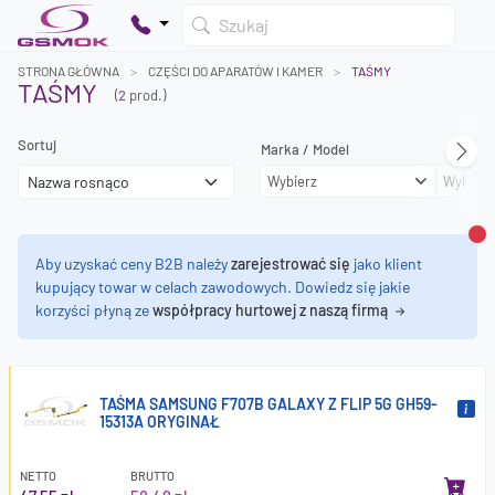
Szukaj
STRONA GŁÓWNA
CZĘŚCI DO APARATÓW I KAMER
TAŚMY
TAŚMY
(
2
prod.)
Sortuj
Marka / Model
Twój koszyk jest pusty
Wybierz
Wybierz
Dodaj produkty, aby kontynuować.
0 zł
Za
Aby uzyskać ceny B2B należy
zarejestrować się
jako klient
0 zł
kupujący towar w celach zawodowych. Dowiedz się jakie
korzyści płyną ze
współpracy hurtowej z naszą firmą
TAŚMA SAMSUNG F707B GALAXY Z FLIP 5G GH59-
15313A ORYGINAŁ
NETTO
BRUTTO