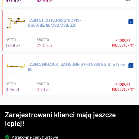
47.55 zł
58.49 zł
TAŚMA LCD PANASONIC NV-
GS80/85/88/320/328/330
NETTO
BRUTTO
PRODUKT
17.96 zł
22.09 zł
NIEDOSTĘPNY
TAŚMA MIGAWKI SAMSUNG S760 S860 ES10 15 17 55
60
NETTO
BRUTTO
PRODUKT
0.64 zł
0.79 zł
NIEDOSTĘPNY
Zarejestrowani klienci mają jeszcze
lepiej!
Atrakcyjne ceny hurtowe