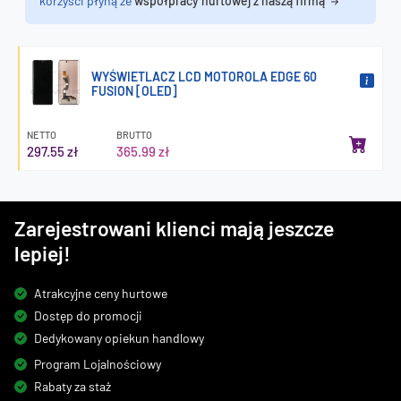
korzyści płyną ze
współpracy hurtowej z naszą firmą
WYŚWIETLACZ LCD MOTOROLA EDGE 60
FUSION [OLED]
NETTO
BRUTTO
297.55 zł
365.99 zł
Zarejestrowani klienci mają jeszcze
lepiej!
Atrakcyjne ceny hurtowe
Dostęp do promocji
Dedykowany opiekun handlowy
Program Lojalnościowy
Rabaty za staż