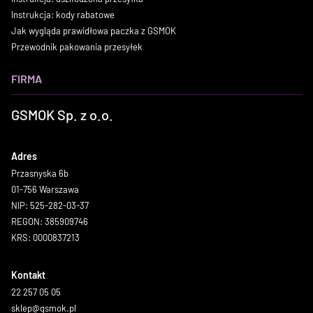
Instrukcja: kody rabatowe
Jak wygląda prawidłowa paczka z GSMOK
Przewodnik pakowania przesyłek
FIRMA
GSMOK Sp. z o.o.
Adres
Przasnyska 6b
01-756 Warszawa
NIP: 525-282-03-37
REGON: 385909746
KRS: 0000837213
Kontakt
22 257 05 05
sklep@gsmok.pl