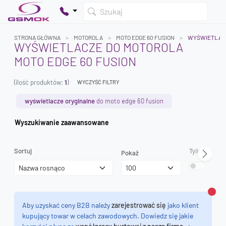
Szukaj
STRONA GŁÓWNA
MOTOROLA
MOTO EDGE 60 FUSION
WYŚWIETLAC
WYŚWIETLACZE DO MOTOROLA
MOTO EDGE 60 FUSION
Twój koszyk jest pusty
(ilość produktów:
1
)
Dodaj produkty, aby kontynuować.
WYCZYŚĆ FILTRY
wyświetlacze oryginalne
do moto edge 60 fusion
0 zł
Wyszukiwanie zaawansowane
0 zł
Sortuj
Tylko dostęp
Pokaż
Zamk
Aby uzyskać ceny B2B należy
zarejestrować się
jako klient
kupujący towar w celach zawodowych. Dowiedz się jakie