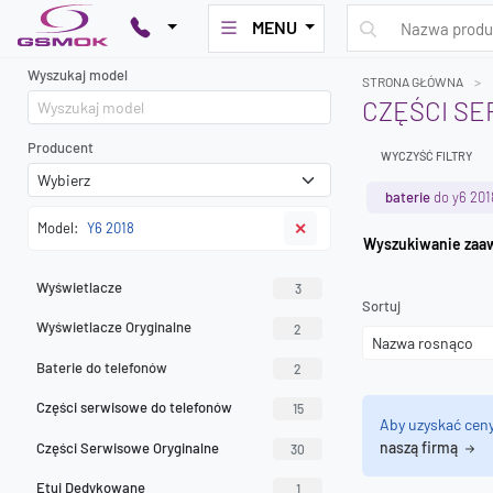
MENU
Wyszukaj model
STRONA GŁÓWNA
CZĘŚCI SE
Producent
WYCZYŚĆ FILTRY
baterie
do y6 201
Model:
Y6 2018
✕
Wyszuk
Wyświetlacze
3
Sortuj
Wyświetlacze Oryginalne
2
Baterie do telefonów
2
Części serwisowe do telefonów
15
Aby uzyskać cen
naszą firmą
Części Serwisowe Oryginalne
30
Etui Dedykowane
1