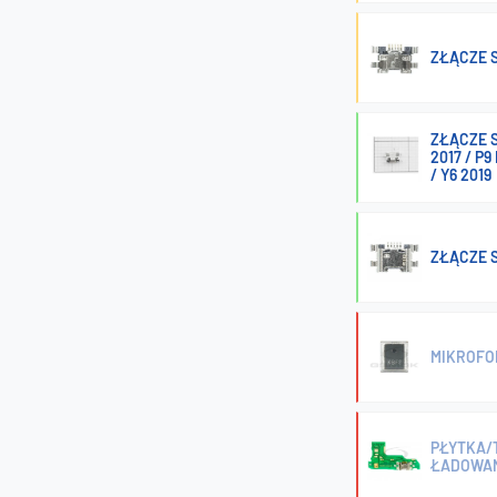
ZŁĄCZE 
ZŁĄCZE S
2017 / P9
/ Y6 2019
ZŁĄCZE 
MIKROFON
PŁYTKA/T
ŁADOWA