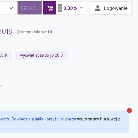
0
Logowanie
0.00 zł
2018
(ilość produktów:
11
)
Twój koszyk jest pusty
Dodaj produkty, aby kontynuować.
2018
wyświetlacze
do y6 2018
0 zł
0 zł
ne
Zamk
wych. Dowiedz się jakie korzyści płyną ze
współpracy hurtowej z