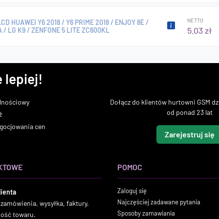
NETTO
CD HUAWEI Y6 2018 / Y6 PRIME 2018 / ENJOY 8E /
5.03 zł
 / LG K9 / ZENFONE 5 LITE ZC600KL
 lepiej!
lnościowy
Dołącz do klientów hurtowni GSM dzi
od ponad 23 lat
ż
gocjowania cen
Zarejestruj się
KTOWE
POMOC
Zaloguj się
lienta
Najczęściej zadawane pytania
 zamówienia, wysyłka, faktury,
Sposoby zamawiania
ność towaru.