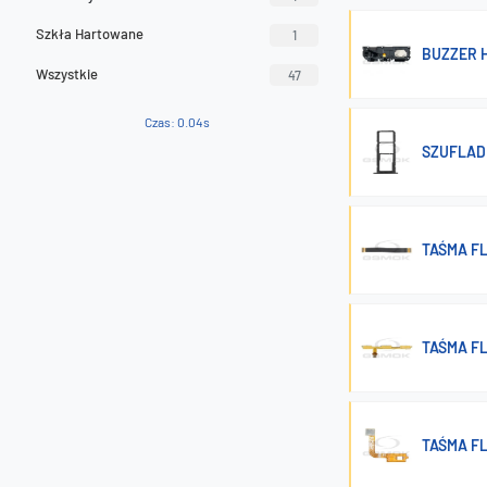
Szkła Hartowane
1
BUZZER H
Wszystkie
47
Czas: 0.04s
SZUFLADK
TAŚMA F
TAŚMA FL
TAŚMA FL