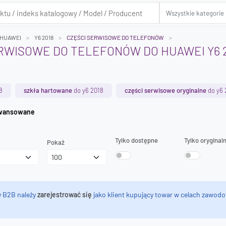
HUAWEI
Y6 2018
CZĘŚCI SERWISOWE DO TELEFONÓW
RWISOWE DO TELEFONÓW DO HUAWEI Y6 
8
szkła hartowane
do y6 2018
części serwisowe oryginalne
do y6 
iwanie zaawansowane
Tylko dostępne
Tylko oryginal
Pokaż
y B2B należy
zarejestrować się
jako klient kupujący towar w celach zawodo