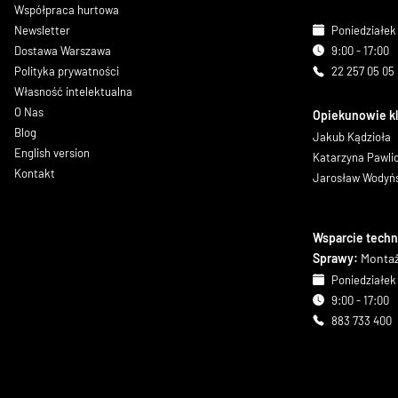
Współpraca hurtowa
Newsletter
Poniedziałek 
Dostawa Warszawa
9:00 - 17:00
Polityka prywatności
22 257 05 05
Własność intelektualna
O Nas
Opiekunowie k
Blog
Jakub Kądzioła
English version
Katarzyna Pawl
Kontakt
Jarosław Wodyń
Wsparcie techn
Sprawy:
Montaż
Poniedziałek 
9:00 - 17:00
883 733 400