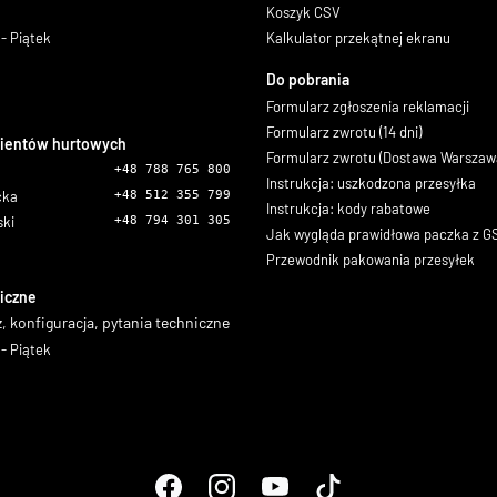
Koszyk CSV
- Piątek
Kalkulator przekątnej ekranu
Do pobrania
Formularz zgłoszenia reklamacji
Formularz zwrotu (14 dni)
lientów hurtowych
Formularz zwrotu (Dostawa Warszaw
+48 788 765 800
Instrukcja: uszkodzona przesyłka
icka
+48 512 355 799
Instrukcja: kody rabatowe
ski
+48 794 301 305
Jak wygląda prawidłowa paczka z 
Przewodnik pakowania przesyłek
iczne
, konfiguracja, pytania techniczne
- Piątek