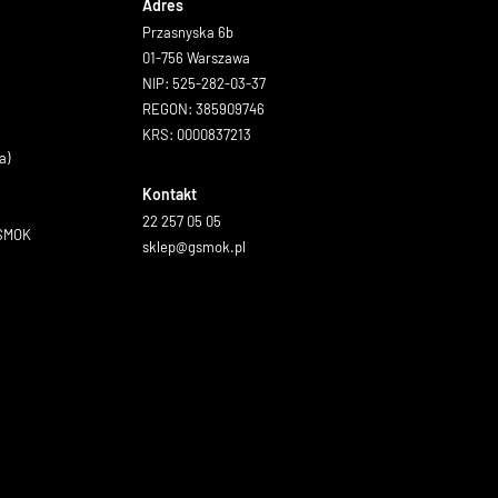
Adres
Przasnyska 6b
01-756 Warszawa
NIP: 525-282-03-37
REGON: 385909746
KRS: 0000837213
a)
Kontakt
22 257 05 05
GSMOK
sklep@gsmok.pl