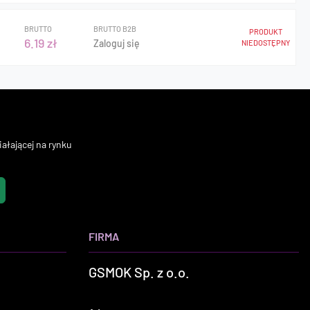
BRUTTO
BRUTTO B2B
PRODUKT
6.19 zł
Zaloguj się
NIEDOSTĘPNY
ałającej na rynku
FIRMA
GSMOK Sp. z o.o.