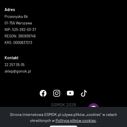
Adres
Przasnyska 6b
01-756 Warszawa
NIP: 525-282-03-37
REGON: 385909746
KRS: 0000837213
Kontakt
22 257 05 05
sklep@gsmok.pl
GSMOK 2026
Wszystkie prawa zastrzeżone.
Strona internetowa GSMOK.pl używa plików „cookies” w celach
określonych w
Polityce plików cookies
.