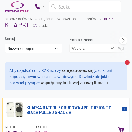
Szukaj
STRONA GŁÓWNA
CZĘŚCI SERWISOWE DO TELEFONÓW
KLAPKI
KLAPKI
(
77
prod.)
Sortuj
Marka / Model
Twój koszyk jest pusty
Wybierz
Wybierz
Dodaj produkty, aby kontynuować.
0 zł
Za
Aby uzyskać ceny B2B należy
zarejestrować się
jako klient
0 zł
kupujący towar w celach zawodowych. Dowiedz się jakie
korzyści płyną ze
współpracy hurtowej z naszą firmą
KLAPKA BATERII / OBUDOWA APPLE IPHONE 11
BIAŁA PULLED GRADE A
NETTO
BRUTTO