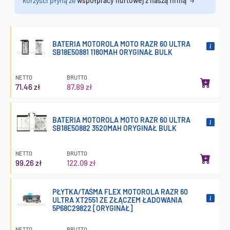
korzyści płyną ze
współpracy hurtowej z naszą firmą
BATERIA MOTOROLA MOTO RAZR 60 ULTRA
SB18E50881 1180MAH ORYGINAŁ BULK
NETTO
BRUTTO
71.46 zł
87.89 zł
BATERIA MOTOROLA MOTO RAZR 60 ULTRA
SB18E50882 3520MAH ORYGINAŁ BULK
NETTO
BRUTTO
99.26 zł
122.09 zł
PŁYTKA/TAŚMA FLEX MOTOROLA RAZR 60
ULTRA XT2551 ZE ZŁĄCZEM ŁADOWANIA
5P68C29822 [ORYGINAŁ]
NETTO
BRUTTO