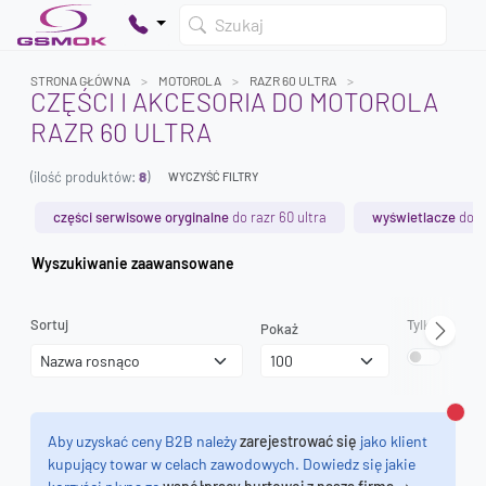
Szukaj
STRONA GŁÓWNA
MOTOROLA
RAZR 60 ULTRA
CZĘŚCI I AKCESORIA DO MOTOROLA
RAZR 60 ULTRA
Twój koszyk jest pusty
(ilość produktów:
8
)
Dodaj produkty, aby kontynuować.
WYCZYŚĆ FILTRY
części serwisowe oryginalne
do razr 60 ultra
wyświetlacze
do r
0 zł
Wyszukiwanie zaawansowane
0 zł
Sortuj
Tylko dostęp
Pokaż
Zamk
Aby uzyskać ceny B2B należy
zarejestrować się
jako klient
kupujący towar w celach zawodowych. Dowiedz się jakie