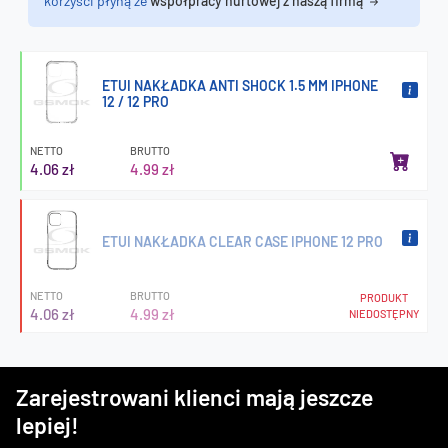
korzyści płyną ze
współpracy hurtowej z naszą firmą
ETUI NAKŁADKA ANTI SHOCK 1.5 MM IPHONE
12 / 12 PRO
NETTO
BRUTTO
4.06 zł
4.99 zł
ETUI NAKŁADKA CLEAR CASE IPHONE 12 PRO
NETTO
BRUTTO
PRODUKT
4.06 zł
4.99 zł
NIEDOSTĘPNY
Zarejestrowani klienci mają jeszcze
lepiej!