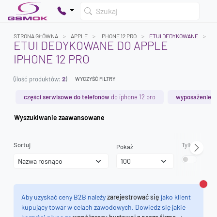
Szukaj
STRONA GŁÓWNA
APPLE
IPHONE 12 PRO
ETUI DEDYKOWANE
ETUI DEDYKOWANE DO APPLE
IPHONE 12 PRO
Twój koszyk jest pusty
(ilość produktów:
2
)
Dodaj produkty, aby kontynuować.
WYCZYŚĆ FILTRY
części serwisowe do telefonów
do iphone 12 pro
wyposażenie s
0 zł
Wyszukiwanie zaawansowane
0 zł
Sortuj
Tylko dostęp
Pokaż
Zamk
Aby uzyskać ceny B2B należy
zarejestrować się
jako klient
kupujący towar w celach zawodowych. Dowiedz się jakie