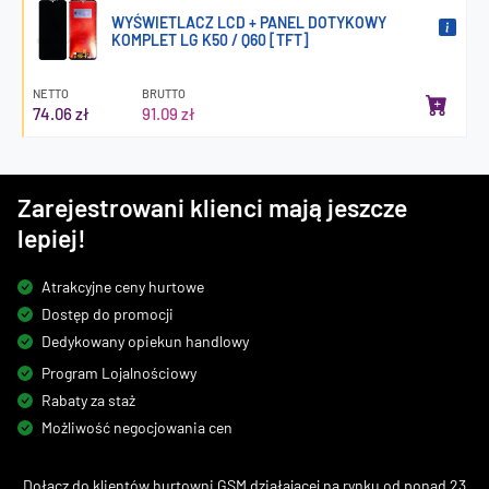
WYŚWIETLACZ LCD + PANEL DOTYKOWY
KOMPLET LG K50 / Q60 [TFT]
NETTO
BRUTTO
74.06 zł
91.09 zł
Zarejestrowani klienci mają jeszcze
lepiej!
Atrakcyjne ceny hurtowe
Dostęp do promocji
Dedykowany opiekun handlowy
Program Lojalnościowy
Rabaty za staż
Możliwość negocjowania cen
Dołącz do klientów hurtowni GSM działającej na rynku od ponad 23