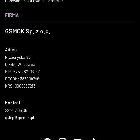
Przewodnik pakowania przesyłek
FIRMA
GSMOK Sp. z o.o.
Adres
Przasnyska 6b
01-756 Warszawa
NIP: 525-282-03-37
REGON: 385909746
KRS: 0000837213
Kontakt
22 257 05 05
sklep@gsmok.pl