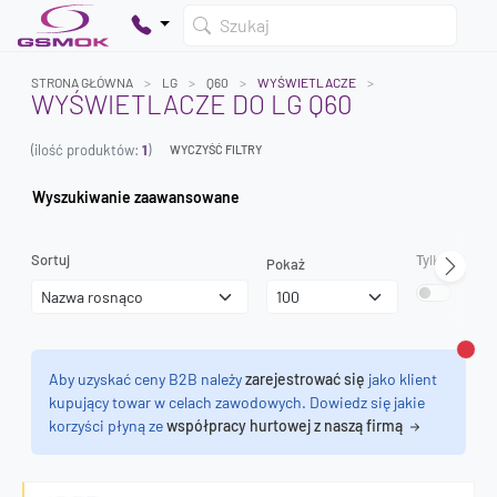
Szukaj
STRONA GŁÓWNA
LG
Q60
WYŚWIETLACZE
WYŚWIETLACZE DO LG Q60
(ilość produktów:
1
)
WYCZYŚĆ FILTRY
Twój koszyk jest pusty
Dodaj produkty, aby kontynuować.
Wyszukiwanie zaawansowane
0 zł
Sortuj
Tylko dostęp
Pokaż
0 zł
Zamk
Aby uzyskać ceny B2B należy
zarejestrować się
jako klient
kupujący towar w celach zawodowych. Dowiedz się jakie
korzyści płyną ze
współpracy hurtowej z naszą firmą