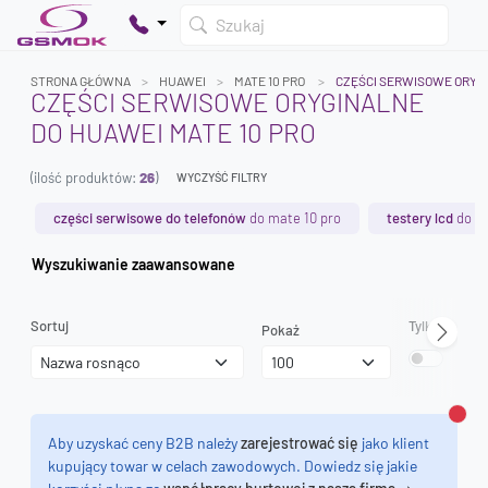
Szukaj
STRONA GŁÓWNA
HUAWEI
MATE 10 PRO
CZĘŚCI SERWISOWE ORYG
CZĘŚCI SERWISOWE ORYGINALNE
DO HUAWEI MATE 10 PRO
Twój koszyk jest pusty
(ilość produktów:
26
)
Dodaj produkty, aby kontynuować.
WYCZYŚĆ FILTRY
części serwisowe do telefonów
do mate 10 pro
testery lcd
do ma
0 zł
Wyszukiwanie zaawansowane
0 zł
Sortuj
Tylko dostęp
Pokaż
Zamk
Aby uzyskać ceny B2B należy
zarejestrować się
jako klient
kupujący towar w celach zawodowych. Dowiedz się jakie