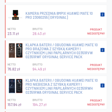
KAMERA PRZEDNIA 8MPIX HUAWEI MATE 10
PRO 23060255 [ORYGINAŁ]
NETTO
BRUTTO
PRODUKT
23.11 zł
28.43 zł
NIEDOSTĘPNY
KLAPKA BATERII / OBUDOWA HUAWEI MATE 10
PRO BRĄZOWA Z SZYBKĄ KAMERY I
CZYTNIKIEM LINII PAPILARNYCH 02351RVW
02351RWF ORYGINAŁ SERVICE PACK
NETTO
BRUTTO
PRODUKT
76.82 zł
94.49 zł
NIEDOSTĘPNY
KLAPKA BATERII / OBUDOWA HUAWEI MATE 10
PRO NIEBIESKA Z SZYBKĄ KAMERY I
CZYTNIKIEM LINII PAPILARNYCH 02351RWH
02351RWA ORYGINAŁ SERVICE PACK
NETTO
BRUTTO
PRODUKT
157.94 zł
194.27 zł
NIEDOSTĘPNY