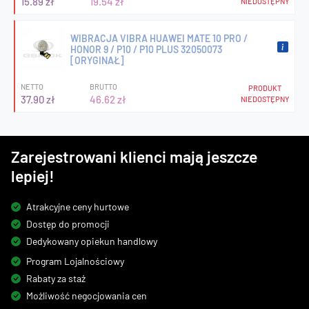
15.89 zł
19.54 zł
NIEDOSTĘPNY
WIBRACJA VIBRA HUAWEI MATE 10 PRO /
HONOR 9 / P10 / P10 PLUS 32050073
[ORYGINAŁ]
NETTO
BRUTTO
PRODUKT
37.90 zł
46.62 zł
NIEDOSTĘPNY
Zarejestrowani klienci mają jeszcze
lepiej!
Atrakcyjne ceny hurtowe
Dostęp do promocji
Dedykowany opiekun handlowy
Program Lojalnościowy
Rabaty za staż
Możliwość negocjowania cen