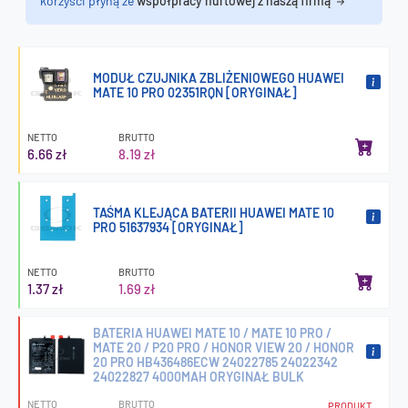
korzyści płyną ze
współpracy hurtowej z naszą firmą
MODUŁ CZUJNIKA ZBLIŻENIOWEGO HUAWEI
MATE 10 PRO 02351RQN [ORYGINAŁ]
NETTO
BRUTTO
6.66 zł
8.19 zł
TAŚMA KLEJĄCA BATERII HUAWEI MATE 10
PRO 51637934 [ORYGINAŁ]
NETTO
BRUTTO
1.37 zł
1.69 zł
BATERIA HUAWEI MATE 10 / MATE 10 PRO /
MATE 20 / P20 PRO / HONOR VIEW 20 / HONOR
20 PRO HB436486ECW 24022785 24022342
24022827 4000MAH ORYGINAŁ BULK
NETTO
BRUTTO
PRODUKT