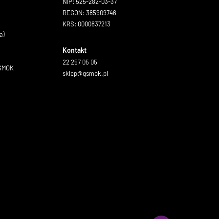
NIP: 525-282-03-37
REGON: 385909746
KRS: 0000837213
a)
Kontakt
22 257 05 05
GSMOK
sklep@gsmok.pl