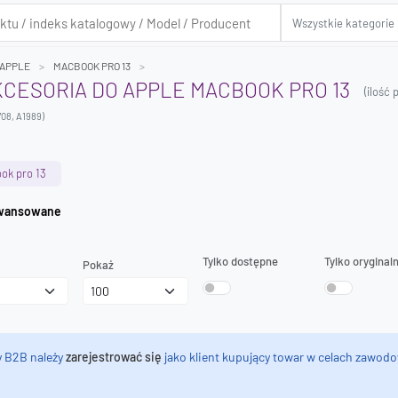
APPLE
MACBOOK PRO 13
AKCESORIA DO APPLE MACBOOK PRO 13
(ilość
708, A1989)
ok pro 13
iwanie zaawansowane
Tylko dostępne
Tylko oryginal
Pokaż
y B2B należy
zarejestrować się
jako klient kupujący towar w celach zawodo