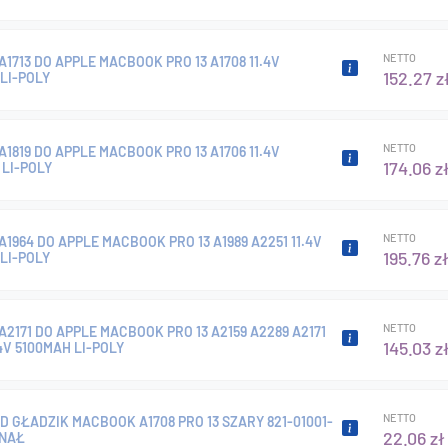
NETTO
A1713 DO APPLE MACBOOK PRO 13 A1708 11.4V
152.27 z
LI-POLY
NETTO
A1819 DO APPLE MACBOOK PRO 13 A1706 11.4V
174.06 z
LI-POLY
NETTO
A1964 DO APPLE MACBOOK PRO 13 A1989 A2251 11.4V
195.76 z
LI-POLY
NETTO
A2171 DO APPLE MACBOOK PRO 13 A2159 A2289 A2171
145.03 z
.4V 5100MAH LI-POLY
NETTO
 GŁADZIK MACBOOK A1708 PRO 13 SZARY 821-01001-
22.06 zł
INAŁ