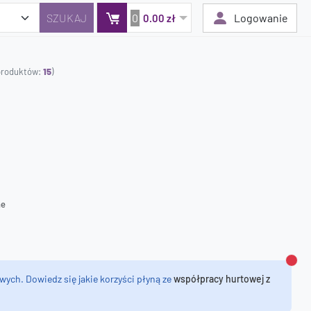
0
Logowanie
0.00 zł
 produktów:
15
)
Twój koszyk jest pusty
Dodaj produkty, aby kontynuować.
0 zł
0 zł
ne
Zamk
wych. Dowiedz się jakie korzyści płyną ze
współpracy hurtowej z