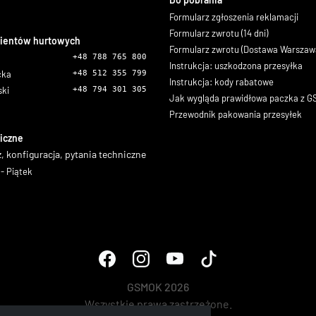
Formularz zgłoszenia reklamacji
Formularz zwrotu (14 dni)
lientów hurtowych
Formularz zwrotu (Dostawa Warszaw
+48 788 765 800
Instrukcja: uszkodzona przesyłka
icka
+48 512 355 799
Instrukcja: kody rabatowe
ski
+48 794 301 305
Jak wygląda prawidłowa paczka z 
Przewodnik pakowania przesyłek
iczne
, konfiguracja, pytania techniczne
- Piątek
GSMOK 2026
Wszystkie prawa zastrzeżone.