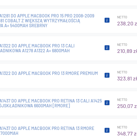
A1281 DO APPLE MACBOOK PRO 15 PRO 2008-2009
NETTO
281 COBALT Z WIĘKSZĄ WYTRZYMAŁOŚCIĄ
238.20 z
A A+ 5400MAH SREBRNY
NETTO
A1322 DO APPLE MACBOOK PRO 13 CALI
210.89 z
ADNIKOWA A1278 A1322 A+ 6800MAH
NETTO
A1322 DO APPLE MACBOOK PRO 13 RMORE PREMIUM
323.81 z
NETTO
A1437 DO APPLE MACBOOK PRO RETINA 13 CALI A1425
250.07 z
RÓJSKŁADNIKOWA 6600MAH [RMORE]
NETTO
A1437 DO APPLE MACBOOK PRO RETINA 13 RMORE
348.77 z
 7000MAH