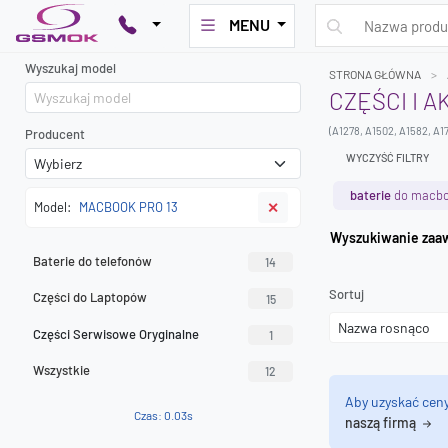
MENU
Wyszukaj model
STRONA GŁÓWNA
CZĘŚCI I 
(A1278, A1502, A1582, A1
Producent
WYCZYŚĆ FILTRY
baterie
do macbo
Model:
MACBOOK PRO 13
✕
Wyszuk
Baterie do telefonów
14
Sortuj
Części do Laptopów
15
Części Serwisowe Oryginalne
1
Wszystkie
12
Aby uzyskać cen
Czas: 0.03s
naszą firmą