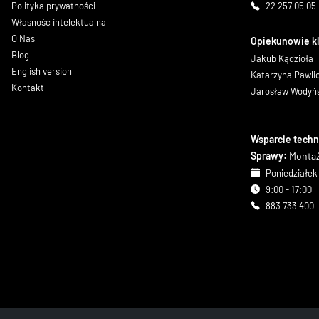
Polityka prywatności
22 257 05 05
Własność intelektualna
O Nas
Opiekunowie k
Blog
Jakub Kądzioła
English version
Katarzyna Pawl
Kontakt
Jarosław Wodyń
Wsparcie techn
Sprawy:
Montaż
Poniedziałek 
9:00 - 17:00
883 733 400