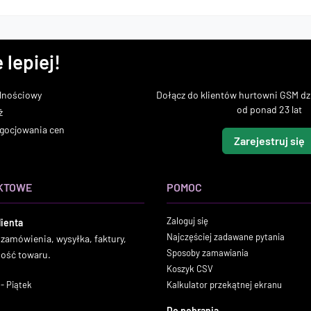
 lepiej!
lnościowy
Dołącz do klientów hurtowni GSM dzi
od ponad 23 lat
ż
gocjowania cen
Zarejestruj się
KTOWE
POMOC
Zaloguj się
lienta
Najczęściej zadawane pytania
 zamówienia, wysyłka, faktury,
Sposoby zamawiania
ność towaru.
Koszyk CSV
- Piątek
Kalkulator przekątnej ekranu
Do pobrania