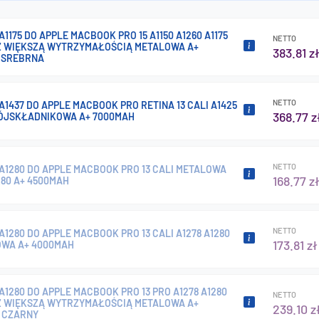
A1175 DO APPLE MACBOOK PRO 15 A1150 A1260 A1175
NETTO
Z WIĘKSZĄ WYTRZYMAŁOŚCIĄ METALOWA A+
383.81 z
 SREBRNA
NETTO
A1437 DO APPLE MACBOOK PRO RETINA 13 CALI A1425
368.77 z
RÓJSKŁADNIKOWA A+ 7000MAH
NETTO
A1280 DO APPLE MACBOOK PRO 13 CALI METALOWA
168.77 z
280 A+ 4500MAH
NETTO
A1280 DO APPLE MACBOOK PRO 13 CALI A1278 A1280
173.81 zł
OWA A+ 4000MAH
A1280 DO APPLE MACBOOK PRO 13 PRO A1278 A1280
NETTO
Z WIĘKSZĄ WYTRZYMAŁOŚCIĄ METALOWA A+
239.10 z
 CZARNY