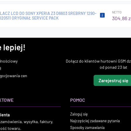
NETTO
ACZ LCD DO SONY XPERIA Z3 D6603 SREBRNY 1290-
304.86 z
020511 ORYGINAŁ SERVICE PACK
 lepiej!
lnościowy
Dołącz do klientów hurtowni GSM dzi
od ponad 23 lat
ż
gocjowania cen
Zarejestruj się
KTOWE
POMOC
Zaloguj się
lienta
Najczęściej zadawane pytania
 zamówienia, wysyłka, faktury,
Sposoby zamawiania
ność towaru.