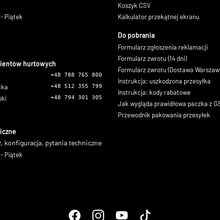
Koszyk CSV
- Piątek
Kalkulator przekątnej ekranu
Do pobrania
Formularz zgłoszenia reklamacji
Formularz zwrotu (14 dni)
lientów hurtowych
Formularz zwrotu (Dostawa Warszaw
+48 788 765 800
Instrukcja: uszkodzona przesyłka
icka
+48 512 355 799
Instrukcja: kody rabatowe
ski
+48 794 301 305
Jak wygląda prawidłowa paczka z 
Przewodnik pakowania przesyłek
iczne
, konfiguracja, pytania techniczne
- Piątek