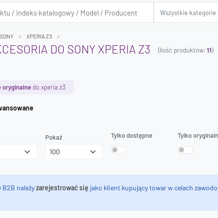
SONY
XPERIA Z3
KCESORIA DO SONY XPERIA Z3
(ilość produktów:
11
)
 oryginalne
do xperia z3
iwanie zaawansowane
Tylko dostępne
Tylko oryginal
Pokaż
y B2B należy
zarejestrować się
jako klient kupujący towar w celach zawodo