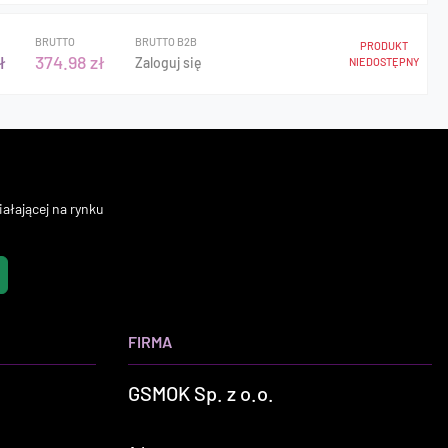
BRUTTO
BRUTTO B2B
PRODUKT
ł
374.98 zł
Zaloguj się
NIEDOSTĘPNY
ałającej na rynku
FIRMA
GSMOK Sp. z o.o.