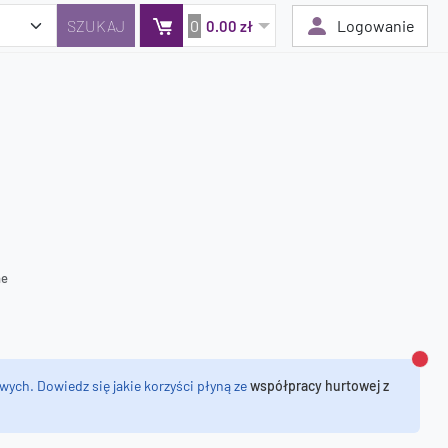
0
Logowanie
0.00 zł
Twój koszyk jest pusty
Dodaj produkty, aby kontynuować.
0 zł
0 zł
ne
Zamk
wych. Dowiedz się jakie korzyści płyną ze
współpracy hurtowej z