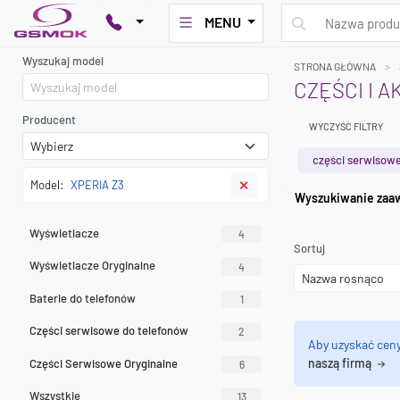
MENU
Wyszukaj model
STRONA GŁÓWNA
CZĘŚCI I A
Producent
WYCZYŚĆ FILTRY
części serwisowe
Model:
XPERIA Z3
✕
Wyszuk
Wyświetlacze
4
Sortuj
Wyświetlacze Oryginalne
4
Baterie do telefonów
1
Części serwisowe do telefonów
2
Aby uzyskać cen
naszą firmą
Części Serwisowe Oryginalne
6
Wszystkie
13