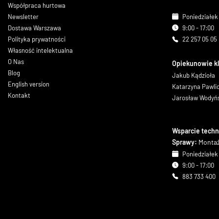
Współpraca hurtowa
Newsletter
Poniedziałek 
Dostawa Warszawa
9:00 - 17:00
Polityka prywatności
22 257 05 05
Własność intelektualna
O Nas
Opiekunowie k
Blog
Jakub Kądzioła
English version
Katarzyna Pawl
Kontakt
Jarosław Wodyń
Wsparcie techn
Sprawy:
Montaż
Poniedziałek 
9:00 - 17:00
883 733 400