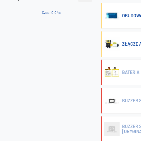
Czas: 0.04s
OBUDOWA 
ZŁĄCZE A
BATERIA 
BUZZER S
BUZZER S
[ORYGIN