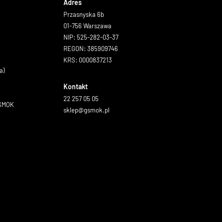
Adres
Przasnyska 6b
01-756 Warszawa
NIP: 525-282-03-37
REGON: 385909746
KRS: 0000837213
a)
Kontakt
22 257 05 05
GSMOK
sklep@gsmok.pl