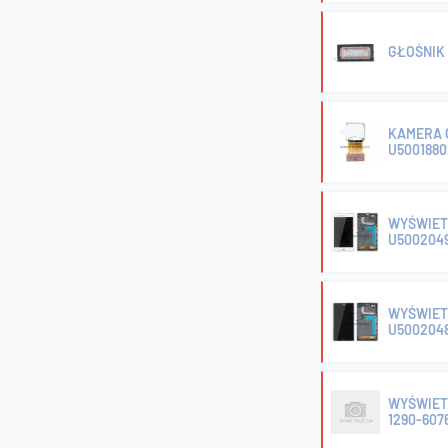
GŁOŚNIK 
KAMERA G
U5001880
WYŚWIETL
U5002049
WYŚWIETL
U5002048
WYŚWIETL
1290-607