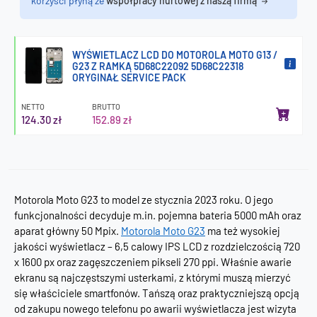
korzyści płyną ze
współpracy hurtowej z naszą firmą
WYŚWIETLACZ LCD DO MOTOROLA MOTO G13 /
G23 Z RAMKĄ 5D68C22092 5D68C22318
ORYGINAŁ SERVICE PACK
NETTO
BRUTTO
124.30 zł
152.89 zł
Motorola Moto G23 to model ze stycznia 2023 roku. O jego
funkcjonalności decyduje m.in. pojemna bateria 5000 mAh oraz
aparat główny 50 Mpix.
Motorola Moto G23
ma też wysokiej
jakości wyświetlacz – 6,5 calowy IPS LCD z rozdzielczością 720
x 1600 px oraz zagęszczeniem pikseli 270 ppi. Właśnie awarie
ekranu są najczęstszymi usterkami, z którymi muszą mierzyć
się właściciele smartfonów. Tańszą oraz praktyczniejszą opcją
od zakupu nowego telefonu po awarii wyświetlacza jest wizyta