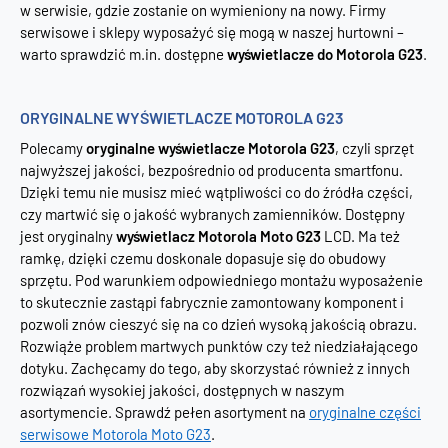
w serwisie, gdzie zostanie on wymieniony na nowy. Firmy
serwisowe i sklepy wyposażyć się mogą w naszej hurtowni –
warto sprawdzić m.in. dostępne
wyświetlacze do Motorola G23
.
ORYGINALNE WYŚWIETLACZE MOTOROLA G23
Polecamy
oryginalne wyświetlacze Motorola G23
, czyli sprzęt
najwyższej jakości, bezpośrednio od producenta smartfonu.
Dzięki temu nie musisz mieć wątpliwości co do źródła części,
czy martwić się o jakość wybranych zamienników. Dostępny
jest oryginalny
wyświetlacz Motorola Moto G23
LCD. Ma też
ramkę, dzięki czemu doskonale dopasuje się do obudowy
sprzętu. Pod warunkiem odpowiedniego montażu wyposażenie
to skutecznie zastąpi fabrycznie zamontowany komponent i
pozwoli znów cieszyć się na co dzień wysoką jakością obrazu.
Rozwiąże problem martwych punktów czy też niedziałającego
dotyku. Zachęcamy do tego, aby skorzystać również z innych
rozwiązań wysokiej jakości, dostępnych w naszym
asortymencie. Sprawdź pełen asortyment na
oryginalne części
serwisowe Motorola Moto G23
.