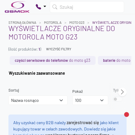
Szukaj
STRONA GŁÓWNA
MOTOROLA
MOTO G23
WYŚWIETLACZE ORYGINA
WYŚWIETLACZE ORYGINALNE DO
MOTOROLA MOTO G23
Twój koszyk jest pusty
(ilość produktów:
1
)
Dodaj produkty, aby kontynuować.
WYCZYŚĆ FILTRY
części serwisowe do telefonów
do moto g23
baterie
do moto g
0 zł
Wyszukiwanie zaawansowane
0 zł
Sortuj
Tylko dostęp
Pokaż
Zamk
Aby uzyskać ceny B2B należy
zarejestrować się
jako klient
kupujący towar w celach zawodowych. Dowiedz się jakie