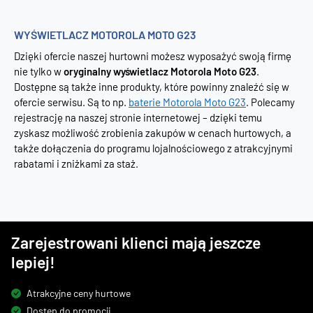
WYŚWIETLACZ MOTOROLA MOTO G23
Dzięki ofercie naszej hurtowni możesz wyposażyć swoją firmę
nie tylko w
oryginalny wyświetlacz Motorola Moto G23
.
Dostępne są także inne produkty, które powinny znaleźć się w
ofercie serwisu. Są to np.
baterie Motorola Moto G23
. Polecamy
rejestrację na naszej stronie internetowej – dzięki temu
zyskasz możliwość zrobienia zakupów w cenach hurtowych, a
także dołączenia do programu lojalnościowego z atrakcyjnymi
rabatami i zniżkami za staż.
Zarejestrowani klienci mają jeszcze
lepiej!
Atrakcyjne ceny hurtowe
Dostęp do promocji