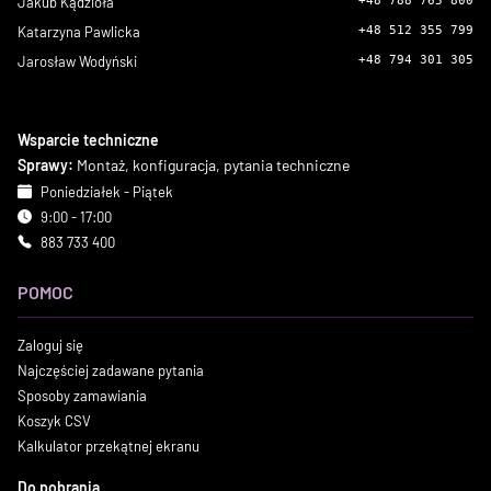
Jakub Kądzioła
+48 788 765 800
Katarzyna Pawlicka
+48 512 355 799
Jarosław Wodyński
+48 794 301 305
Wsparcie techniczne
Sprawy:
Montaż, konfiguracja, pytania techniczne
Poniedziałek - Piątek
9:00 - 17:00
883 733 400
POMOC
Zaloguj się
Najczęściej zadawane pytania
Sposoby zamawiania
Koszyk CSV
Kalkulator przekątnej ekranu
Do pobrania