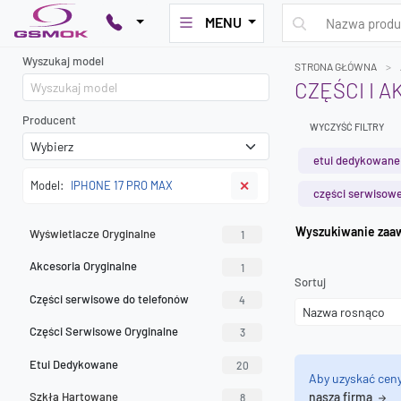
MENU
Wyszukaj model
STRONA GŁÓWNA
CZĘŚCI I 
Producent
WYCZYŚĆ FILTRY
etui dedykowane
Model:
IPHONE 17 PRO MAX
✕
części serwisowe
Wyszuk
Wyświetlacze Oryginalne
1
Akcesoria Oryginalne
1
Sortuj
Części serwisowe do telefonów
4
Części Serwisowe Oryginalne
3
Etui Dedykowane
20
Aby uzyskać cen
Szkła Hartowane
naszą firmą
8