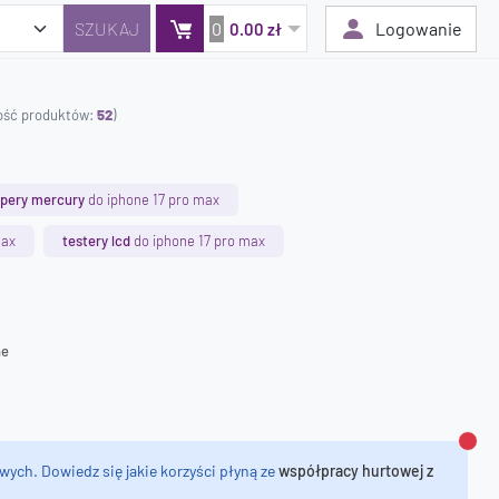
0
Logowanie
0.00 zł
lość produktów:
52
)
Twój koszyk jest pusty
Dodaj produkty, aby kontynuować.
pery mercury
do iphone 17 pro max
max
testery lcd
do iphone 17 pro max
0 zł
0 zł
ne
Zamk
wych. Dowiedz się jakie korzyści płyną ze
współpracy hurtowej z