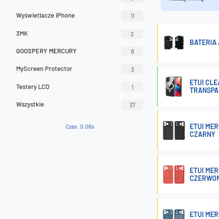
Wyświetlacze iPhone
11
3MK
2
BATERIA 
GOOSPERY MERCURY
8
MyScreen Protector
3
ETUI CLE
Testery LCD
1
TRANSPA
Wszystkie
37
ETUI MER
Czas: 0.06s
CZARNY
ETUI MER
CZERWO
ETUI MER