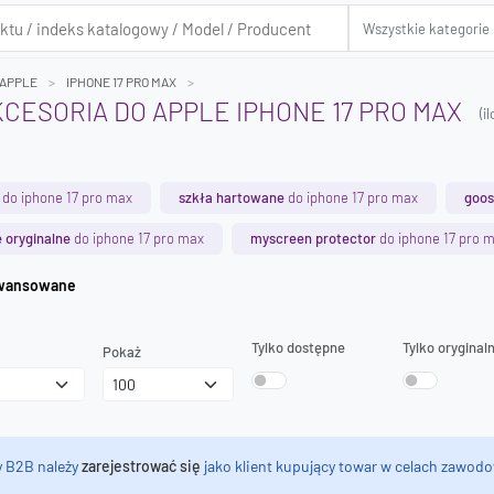
APPLE
IPHONE 17 PRO MAX
AKCESORIA DO APPLE IPHONE 17 PRO MAX
(i
do iphone 17 pro max
szkła hartowane
do iphone 17 pro max
goos
 oryginalne
do iphone 17 pro max
myscreen protector
do iphone 17 pro 
iwanie zaawansowane
Tylko dostępne
Tylko oryginal
Pokaż
y B2B należy
zarejestrować się
jako klient kupujący towar w celach zawodo