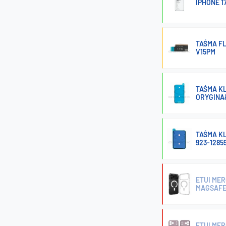
IPHONE 
TAŚMA FL
V15PM
TAŚMA KL
ORYGINA
TAŚMA KL
923-1285
ETUI MER
MAGSAF
ETUI MER