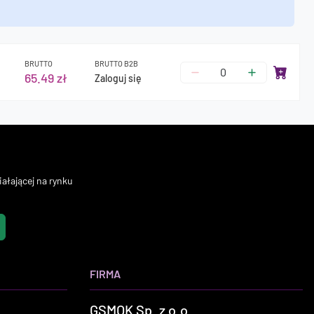
BRUTTO
BRUTTO B2B
65.49 zł
Zaloguj się
ałającej na rynku
FIRMA
GSMOK Sp. z o.o.