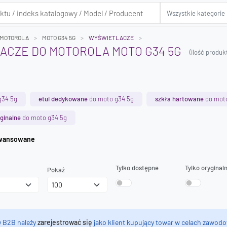
MOTOROLA
MOTO G34 5G
WYŚWIETLACZE
ACZE DO MOTOROLA MOTO G34 5G
(ilość produ
g34 5g
etui dedykowane
do moto g34 5g
szkła hartowane
do moto
ginalne
do moto g34 5g
iwanie zaawansowane
Tylko dostępne
Tylko oryginal
Pokaż
y B2B należy
zarejestrować się
jako klient kupujący towar w celach zawodo