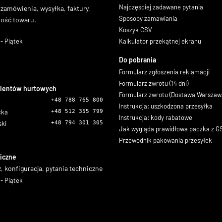
Najczęściej zadawane pytania
 zamówienia, wysyłka, faktury,
Sposoby zamawiania
ność towaru.
Koszyk CSV
- Piątek
Kalkulator przekątnej ekranu
Do pobrania
Formularz zgłoszenia reklamacji
Formularz zwrotu (14 dni)
lientów hurtowych
Formularz zwrotu (Dostawa Warszaw
+48 788 765 800
Instrukcja: uszkodzona przesyłka
icka
+48 512 355 799
Instrukcja: kody rabatowe
ski
+48 794 301 305
Jak wygląda prawidłowa paczka z 
Przewodnik pakowania przesyłek
iczne
, konfiguracja, pytania techniczne
- Piątek