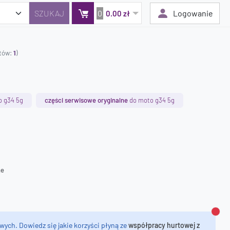
0
Logowanie
0.00 zł
któw:
1
)
Twój koszyk jest pusty
Dodaj produkty, aby kontynuować.
 g34 5g
części serwisowe oryginalne
do moto g34 5g
0 zł
0 zł
ne
Zamk
wych. Dowiedz się jakie korzyści płyną ze
współpracy hurtowej z