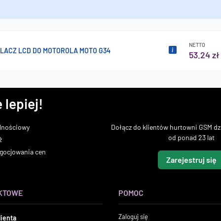
NETTO
LACZ LCD DO MOTOROLA MOTO G34
53.24 zł
 lepiej!
lnościowy
Dołącz do klientów hurtowni GSM dzi
od ponad 23 lat
ż
gocjowania cen
Zarejestruj się
KTOWE
POMOC
Zaloguj się
lienta