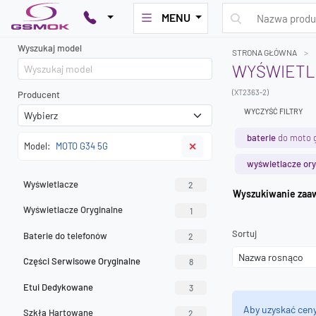
MENU
Wyszukaj model
STRONA GŁÓWNA
WYŚWIETL
(XT2363-2)
Producent
WYCZYŚĆ FILTRY
baterie
do moto 
Model:
MOTO G34 5G
✕
wyświetlacze ory
Wyświetlacze
2
Wyszuk
Wyświetlacze Oryginalne
1
Sortuj
Baterie do telefonów
2
Części Serwisowe Oryginalne
8
Etui Dedykowane
3
Aby uzyskać cen
Szkła Hartowane
2