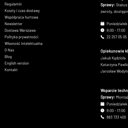
Regulamin
Sprawy:
Status
Koszty i czas dostawy
zwroty, dostęp
Współpraca hurtowa
Newsletter
Poniedziałek 
Dostawa Warszawa
9:00 - 17:00
Polityka prywatności
22 257 05 05
Własność intelektualna
O Nas
Opiekunowie k
Blog
Jakub Kądzioła
English version
Katarzyna Pawl
Kontakt
Jarosław Wodyń
Wsparcie techn
Sprawy:
Montaż
Poniedziałek 
9:00 - 17:00
883 733 400