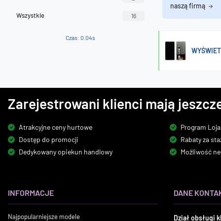
naszą firmą
Wszystkie
16
Czas: 0.04s
WYŚWIET
Zarejestrowani klienci mają jeszcze
Atrakcyjne ceny hurtowe
Program Loja
Dostęp do promocji
Rabaty za sta
Dedykowany opiekun handlowy
Możliwość ne
INFORMACJE
DANE KONTA
Najpopularniejsze modele
Dział obsługi k