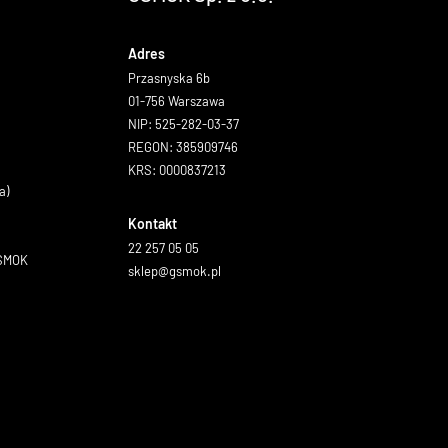
Adres
Przasnyska 6b
01-756 Warszawa
NIP: 525-282-03-37
REGON: 385909746
KRS: 0000837213
a)
Kontakt
22 257 05 05
GSMOK
sklep@gsmok.pl