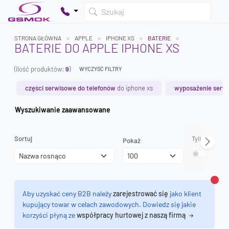
Szukaj
STRONA GŁÓWNA
APPLE
IPHONE XS
BATERIE
BATERIE DO APPLE IPHONE XS
(ilość produktów:
9
)
WYCZYŚĆ FILTRY
Twój koszyk jest pusty
Dodaj produkty, aby kontynuować.
części serwisowe do telefonów
do iphone xs
wyposażenie serw
Wyszukiwanie zaawansowane
0 zł
0 zł
Sortuj
Tylko dostęp
Pokaż
Zamk
Aby uzyskać ceny B2B należy
zarejestrować się
jako klient
kupujący towar w celach zawodowych. Dowiedz się jakie
korzyści płyną ze
współpracy hurtowej z naszą firmą