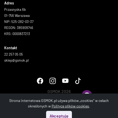
Adres
Przasnyska 6b
01-756 Warszawa
NIP: 525-282-03-37
REGON: 385909746
KRS: 0000837213
Kontakt
22 257 05 05
sklep@gsmok.pl
GSMOK 2026
Wszystkie prawa zastrzeżone.
Strona internetowa GSMOK.pl używa plików „cookies” w celach
określonych w
Polityce plików cookies
.
Akceptuję