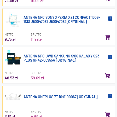
74.06 zł
91.09 zł
ANTENA NFC SONY XPERIA XZ1 COMPACT 1308-
1133 U50047081 U50047082[ORYGINAŁ]
NETTO
BRUTTO
9.75 zł
11.99 zł
ANTENA NFC UWB SAMSUNG S916 GALAXY S23
PLUS GH42-06955A [ORYGINAŁ]
NETTO
BRUTTO
48.53 zł
59.69 zł
ANTENA ONEPLUS 7T 1041100067 [ORYGINAŁ]
NETTO
BRUTTO
3.81 zł
4.69 zł