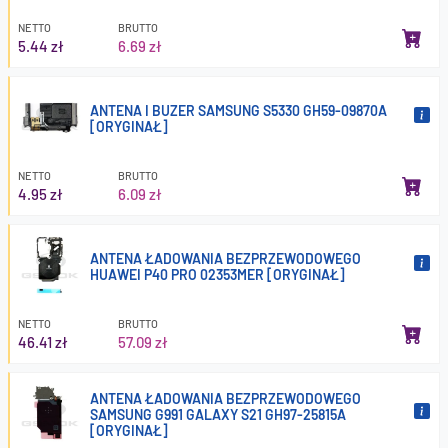
NETTO
BRUTTO
5.44 zł
6.69 zł
ANTENA I BUZER SAMSUNG S5330 GH59-09870A
[ORYGINAŁ]
NETTO
BRUTTO
4.95 zł
6.09 zł
ANTENA ŁADOWANIA BEZPRZEWODOWEGO
HUAWEI P40 PRO 02353MER [ORYGINAŁ]
NETTO
BRUTTO
46.41 zł
57.09 zł
ANTENA ŁADOWANIA BEZPRZEWODOWEGO
SAMSUNG G991 GALAXY S21 GH97-25815A
[ORYGINAŁ]