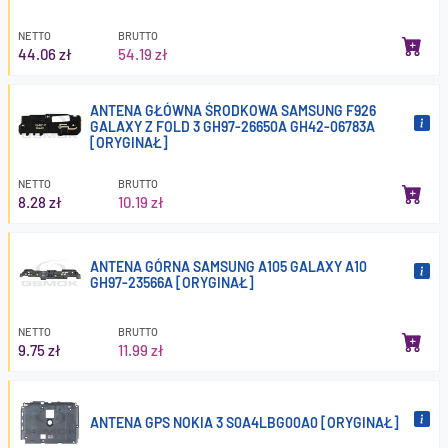
NETTO
BRUTTO
44.06 zł
54.19 zł
ANTENA GŁÓWNA ŚRODKOWA SAMSUNG F926
GALAXY Z FOLD 3 GH97-26650A GH42-06783A
[ORYGINAŁ]
NETTO
BRUTTO
8.28 zł
10.19 zł
ANTENA GÓRNA SAMSUNG A105 GALAXY A10
GH97-23566A [ORYGINAŁ]
NETTO
BRUTTO
9.75 zł
11.99 zł
ANTENA GPS NOKIA 3 S0A4LBG00A0 [ORYGINAŁ]