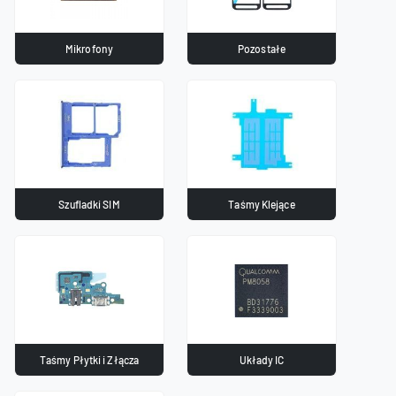
Mikrofony
Pozostałe
Szufladki SIM
Taśmy Klejące
Taśmy Płytki i Złącza
Układy IC