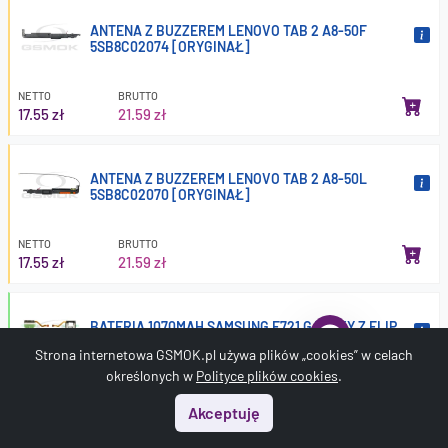
ANTENA Z BUZZEREM LENOVO TAB 2 A8-50F
5SB8C02074 [ORYGINAŁ]
NETTO
BRUTTO
17.55 zł
21.59 zł
ANTENA Z BUZZEREM LENOVO TAB 2 A8-50L
5SB8C02070 [ORYGINAŁ]
NETTO
BRUTTO
17.55 zł
21.59 zł
BATERIA 1070MAH SAMSUNG F721 GALAXY Z FLIP
4 EB-BF724ABY GH82-29433A ORYGINAŁ BULK
Strona internetowa GSMOK.pl używa plików „cookies” w celach
określonych w
Polityce plików cookies
.
NETTO
BRUTTO
92.76 zł
114.09 zł
Akceptuję
Start
Menu
Szukaj
Koszyk
Konto