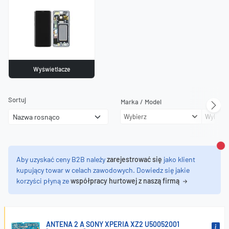
Wyświetlacze
Sortuj
Marka / Model
Wybierz
Wybierz
Za
Aby uzyskać ceny B2B należy
zarejestrować się
jako klient
kupujący towar w celach zawodowych. Dowiedz się jakie
korzyści płyną ze
współpracy hurtowej z naszą firmą
ANTENA 2 A SONY XPERIA XZ2 U50052001