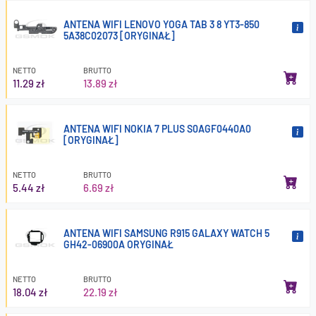
ANTENA WIFI LENOVO YOGA TAB 3 8 YT3-850
5A38C02073 [ORYGINAŁ]
NETTO
BRUTTO
11.29 zł
13.89 zł
ANTENA WIFI NOKIA 7 PLUS S0AGF0440A0
[ORYGINAŁ]
NETTO
BRUTTO
5.44 zł
6.69 zł
ANTENA WIFI SAMSUNG R915 GALAXY WATCH 5
GH42-06900A ORYGINAŁ
NETTO
BRUTTO
18.04 zł
22.19 zł