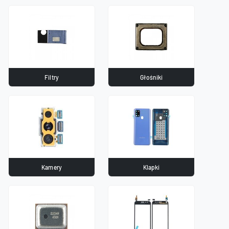
Filtry
Głośniki
Kamery
Klapki