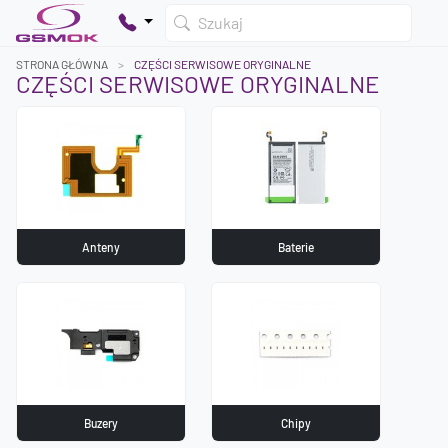
Szukaj
STRONA GŁÓWNA
CZĘŚCI SERWISOWE ORYGINALNE
CZĘŚCI SERWISOWE ORYGINALNE
Twój koszyk jest pusty
Dodaj produkty, aby kontynuować.
0 zł
0 zł
Anteny
Baterie
Buzery
Chipy