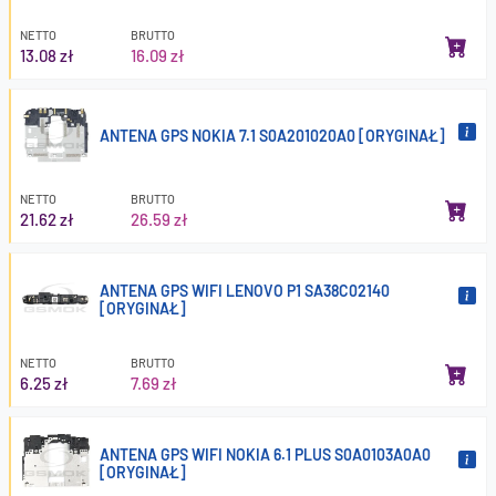
NETTO
BRUTTO
13.08 zł
16.09 zł
ANTENA GPS NOKIA 7.1 S0A201020A0 [ORYGINAŁ]
NETTO
BRUTTO
21.62 zł
26.59 zł
ANTENA GPS WIFI LENOVO P1 SA38C02140
[ORYGINAŁ]
NETTO
BRUTTO
6.25 zł
7.69 zł
ANTENA GPS WIFI NOKIA 6.1 PLUS S0A0103A0A0
[ORYGINAŁ]