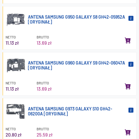
ANTENA SAMSUNG G950 GALAXY S8 GH42-05952A
[ORYGINAŁ]
NETTO
BRUTTO
11.13 zł
13.69 zł
ANTENA SAMSUNG G960 GALAXY S9 GH42-06047A
[ORYGINAŁ]
NETTO
BRUTTO
11.13 zł
13.69 zł
ANTENA SAMSUNG G973 GALAXY S10 GH42-
06200A [ORYGINAŁ]
NETTO
BRUTTO
20.80 zł
25.59 zł