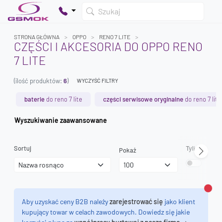
Szukaj
STRONA GŁÓWNA
OPPO
RENO 7 LITE
CZĘŚCI I AKCESORIA DO OPPO RENO
7 LITE
Twój koszyk jest pusty
(ilość produktów:
6
)
Dodaj produkty, aby kontynuować.
WYCZYŚĆ FILTRY
baterie
do reno 7 lite
części serwisowe oryginalne
do reno 7 lite
0 zł
Wyszukiwanie zaawansowane
0 zł
Sortuj
Tylko dostęp
Pokaż
Zamk
Aby uzyskać ceny B2B należy
zarejestrować się
jako klient
kupujący towar w celach zawodowych. Dowiedz się jakie