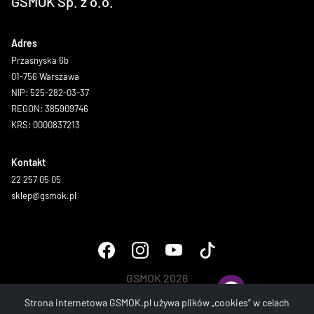
GSMOK Sp. z o.o.
Adres
Przasnyska 6b
01-756 Warszawa
NIP: 525-282-03-37
REGON: 385909746
KRS: 0000837213
Kontakt
22 257 05 05
sklep@gsmok.pl
GSMOK 2026
Wszystkie prawa zastrzeżone.
Strona internetowa GSMOK.pl używa plików „cookies” w celach