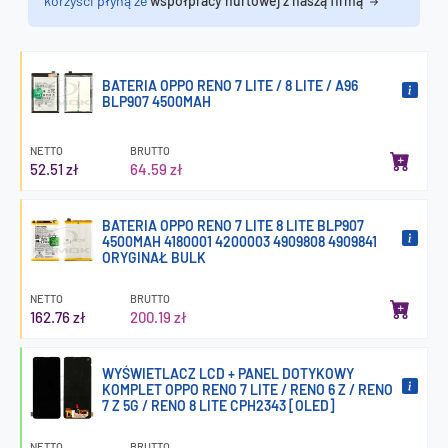
korzyści płyną ze
współpracy hurtowej z naszą firmą
BATERIA OPPO RENO 7 LITE / 8 LITE / A96
BLP907 4500MAH
NETTO
BRUTTO
52.51 zł
64.59 zł
BATERIA OPPO RENO 7 LITE 8 LITE BLP907
4500MAH 4180001 4200003 4909808 4909841
ORYGINAŁ BULK
NETTO
BRUTTO
162.76 zł
200.19 zł
WYŚWIETLACZ LCD + PANEL DOTYKOWY
KOMPLET OPPO RENO 7 LITE / RENO 6 Z / RENO
7 Z 5G / RENO 8 LITE CPH2343 [OLED]
NETTO
BRUTTO