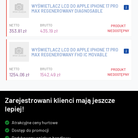
WYŚWIETLACZ LCD DO APPLE IPHONE 17 PRO
MAX REGENEROWANY DIAGNOSABLE
NETTO
BRUTTO
PRODUKT
353.81 zł
435.19 zł
NIEDOSTĘPNY
WYŚWIETLACZ LCD DO APPLE IPHONE 17 PRO
MAX REGENEROWANY FHD IC MOVABLE
NETTO
BRUTTO
PRODUKT
1254.06 zł
1542.49 zł
NIEDOSTĘPNY
Zarejestrowani klienci mają jeszcze
lepiej!
Atrakcyjne ceny hurtowe
Dostęp do promocji
Dedykowany opiekun handlowy