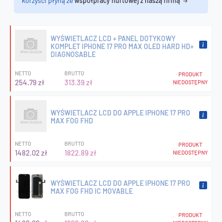
korzyści płyną ze
współpracy hurtowej z naszą firmą
WYŚWIETLACZ LCD + PANEL DOTYKOWY
KOMPLET IPHONE 17 PRO MAX OLED HARD HD+
DIAGNOSABLE
NETTO
BRUTTO
PRODUKT
254.79 zł
313.39 zł
NIEDOSTĘPNY
WYŚWIETLACZ LCD DO APPLE IPHONE 17 PRO
MAX FOG FHD
NETTO
BRUTTO
PRODUKT
1482.02 zł
1822.89 zł
NIEDOSTĘPNY
WYŚWIETLACZ LCD DO APPLE IPHONE 17 PRO
MAX FOG FHD IC MOVABLE
NETTO
BRUTTO
PRODUKT