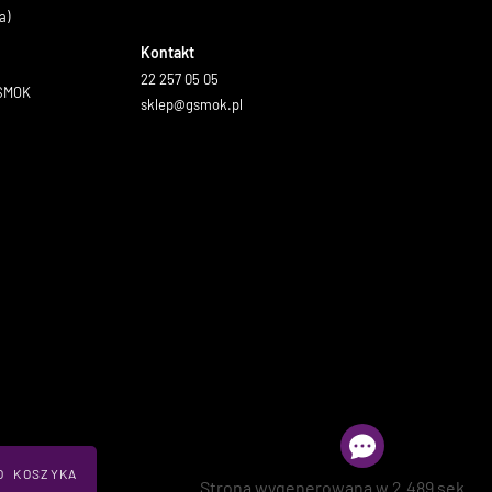
a)
Kontakt
22 257 05 05
GSMOK
sklep@gsmok.pl
O KOSZYKA
Strona wygenerowana w 2.489 sek