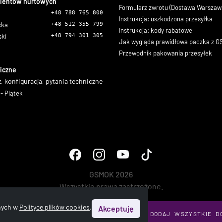
lientów hurtowych
Formularz zwrotu (Dostawa Warszaw
+48 788 765 800
Instrukcja: uszkodzona przesyłka
icka
+48 512 355 799
Instrukcja: kody rabatowe
ski
+48 794 301 305
Jak wygląda prawidłowa paczka z 
Przewodnik pakowania przesyłek
iczne
, konfiguracja, pytania techniczne
- Piątek
GSMOK 2026
Wszystkie prawa zastrzeżone.
onych w
Polityce plików cookies
.
Akceptuję
DODAJ WSZYSTKIE D