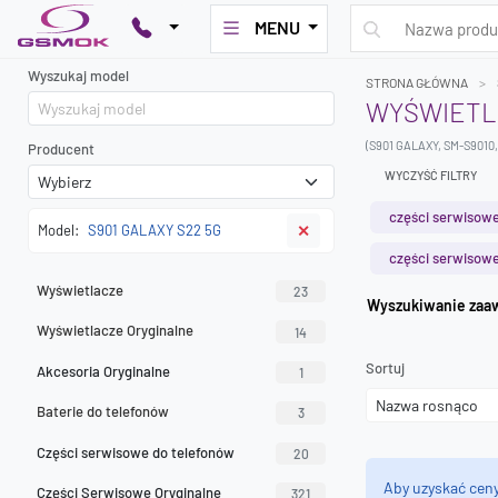
MENU
Wyszukaj model
STRONA GŁÓWNA
WYŚWIETLA
(S901 GALAXY, SM-S9010
Producent
WYCZYŚĆ FILTRY
części serwisowe
Model:
S901 GALAXY S22 5G
✕
części serwisowe
Wyświetlacze
23
Wyszuk
Wyświetlacze Oryginalne
14
Sortuj
Akcesoria Oryginalne
1
Baterie do telefonów
3
Części serwisowe do telefonów
20
Aby uzyskać cen
Części Serwisowe Oryginalne
321