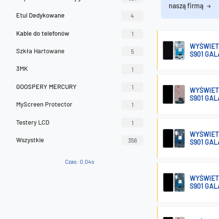
naszą firmą
Etui Dedykowane
4
Kable do telefonów
1
WYŚWIET
Szkła Hartowane
5
S901 GAL
3MK
1
GOOSPERY MERCURY
1
WYŚWIET
S901 GAL
MyScreen Protector
1
Testery LCD
1
WYŚWIET
Wszystkie
356
S901 GAL
Czas: 0.04s
WYŚWIET
S901 GAL