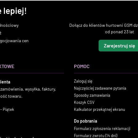
 lepiej!
lnościowy
Dołącz do klientów hurtowni GSM dzi
od ponad 23 lat
ż
gocjowania cen
Zarejestruj się
KTOWE
POMOC
Zaloguj się
lienta
Najczęściej zadawane pytania
 zamówienia, wysyłka, faktury,
Sposoby zamawiania
ność towaru.
Koszyk CSV
- Piątek
Kalkulator przekątnej ekranu
Do pobrania
Formularz zgłoszenia reklamacji
Formularz zwrotu (14 dni)