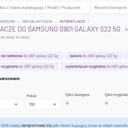
SAMSUNG
S901 GALAXY S22 5G
WYŚWIETLACZE
CZE DO SAMSUNG S901 GALAXY S22 5G
(
, SM-S901B, SM-S901E)
 do telefonów
do s901 galaxy s22 5g
baterie
do s901 galaxy s22 5g
 oryginalne
do s901 galaxy s22 5g
wyświetlacze oryginalne
do s901 galax
iwanie zaawansowane
Tylko dostępne
Tylko oryginal
Pokaż
y B2B należy
zarejestrować się
jako klient kupujący towar w celach zawodo