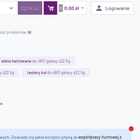
0
Logowanie
0.00 zł
ilość produktów:
9
)
Twój koszyk jest pusty
Dodaj produkty, aby kontynuować.
szkła hartowane
do s901 galaxy s22 5g
0 zł
y s22 5g
testery lcd
do s901 galaxy s22 5g
0 zł
ne
Zamk
wych. Dowiedz się jakie korzyści płyną ze
współpracy hurtowej z