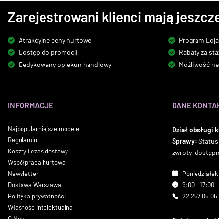
Zarejestrowani klienci mają jeszcze
Atrakcyjne ceny hurtowe
Program Loja
Dostęp do promocji
Rabaty za sta
Dedykowany opiekun handlowy
Możliwość ne
INFORMACJE
DANE KONTA
Najpopularniejsze modele
Dział obsługi k
Regulamin
Sprawy:
Status
Koszty i czas dostawy
zwroty, dostęp
Współpraca hurtowa
Newsletter
Poniedziałek 
Dostawa Warszawa
9:00 - 17:00
Polityka prywatności
22 257 05 05
Własność intelektualna
O Nas