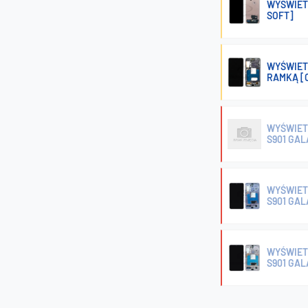
WYŚWIET
SOFT]
WYŚWIETL
RAMKĄ [
WYŚWIET
S901 GA
WYŚWIET
S901 GAL
WYŚWIET
S901 GAL