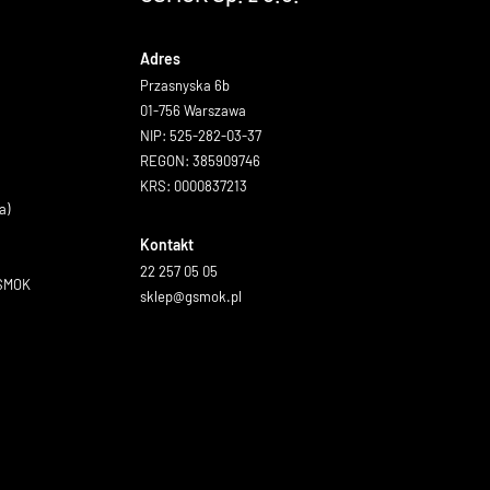
Adres
Przasnyska 6b
01-756 Warszawa
NIP: 525-282-03-37
REGON: 385909746
KRS: 0000837213
a)
Kontakt
22 257 05 05
GSMOK
sklep@gsmok.pl