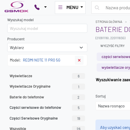
MENU
Wyszukaj model
STRONA GŁÓWNA
BATERIE DO
(21091116I, 2201116SG)
Producent
WYCZYŚĆ FILTRY
części serwisowe
Model:
REDMI NOTE 11 PRO 5G
✕
wyświetlacze ory
Wyświetlacze
6
Wyszuk
Wyświetlacze Oryginalne
1
Sortuj
Baterie do telefonów
2
Części serwisowe do telefonów
5
Części Serwisowe Oryginalne
19
Aby uzyskać cen
Wszystkie
26