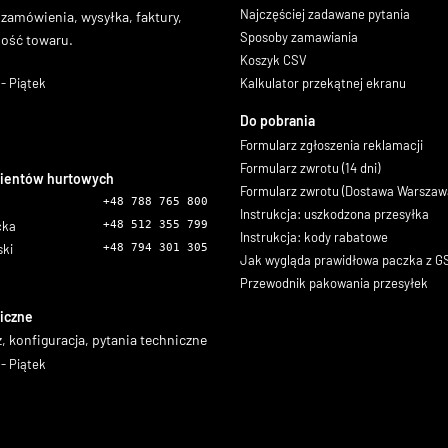
Najczęściej zadawane pytania
 zamówienia, wysyłka, faktury,
Sposoby zamawiania
ność towaru.
Koszyk CSV
- Piątek
Kalkulator przekątnej ekranu
Do pobrania
Formularz zgłoszenia reklamacji
Formularz zwrotu (14 dni)
lientów hurtowych
Formularz zwrotu (Dostawa Warszaw
+48 788 765 800
Instrukcja: uszkodzona przesyłka
icka
+48 512 355 799
Instrukcja: kody rabatowe
ski
+48 794 301 305
Jak wygląda prawidłowa paczka z 
Przewodnik pakowania przesyłek
iczne
, konfiguracja, pytania techniczne
- Piątek