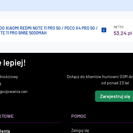
NETTO
DO XIAOMI REDMI NOTE 11 PRO 5G / POCO X4 PRO 5G /
53.24 zł
TE 11 PRO BN5E 5000MAH
 lepiej!
lnościowy
Dołącz do klientów hurtowni GSM dzi
od ponad 23 lat
ż
gocjowania cen
Zarejestruj się
KTOWE
POMOC
Zaloguj się
lienta