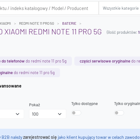
XIAOMI
REDMI NOTE 11 PRO 5G
BATERIE
 XIAOMI REDMI NOTE 11 PRO 5G
(ilość produktów:
1
 do telefonów
do redmi note 11 pro 5g
części serwisowe oryginalne
do re
ginalne
do redmi note 11 pro 5g
iwanie zaawansowane
Tylko dostępne
Tylko oryginal
Pokaż
y B2B należy
zarejestrować się
jako klient kupujący towar w celach zawodo