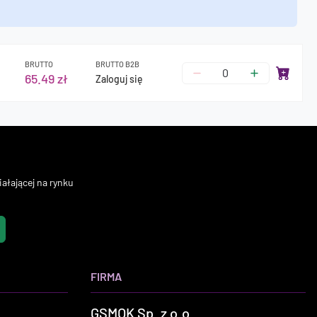
BRUTTO
BRUTTO B2B
65.49 zł
Zaloguj się
ałającej na rynku
FIRMA
GSMOK Sp. z o.o.