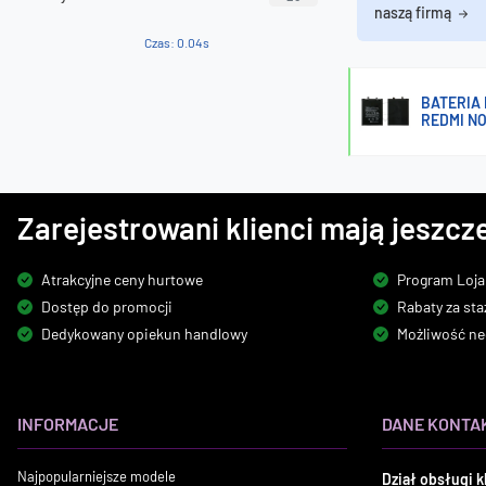
naszą firmą
Czas: 0.04s
BATERIA 
REDMI NO
Zarejestrowani klienci mają jeszcze
Atrakcyjne ceny hurtowe
Program Loja
Dostęp do promocji
Rabaty za sta
Dedykowany opiekun handlowy
Możliwość ne
INFORMACJE
DANE KONTA
Najpopularniejsze modele
Dział obsługi k