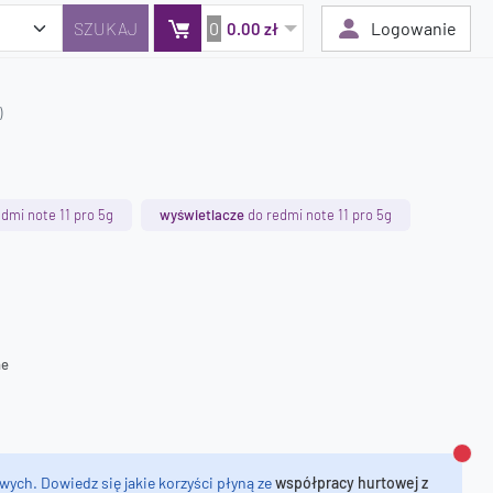
0
Logowanie
0.00 zł
)
Twój koszyk jest pusty
Dodaj produkty, aby kontynuować.
dmi note 11 pro 5g
wyświetlacze
do redmi note 11 pro 5g
0 zł
0 zł
ne
Zamk
wych. Dowiedz się jakie korzyści płyną ze
współpracy hurtowej z