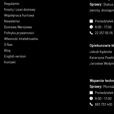
Regulamin
Sprawy:
Status
Koszty i czas dostawy
zwroty, dostęp
Współpraca hurtowa
Newsletter
Poniedziałek 
Dostawa Warszawa
9:00 - 17:00
Polityka prywatności
22 257 05 05
Własność intelektualna
O Nas
Opiekunowie k
Blog
Jakub Kądzioła
English version
Katarzyna Pawl
Kontakt
Jarosław Wodyń
Wsparcie techn
Sprawy:
Montaż
Poniedziałek 
9:00 - 17:00
883 733 400