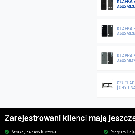
KLAPKA B
A502493
KLAPKA B
A502493
KLAPKA B
A502493
SZUFLADK
[ORYGIN
Zarejestrowani klienci mają jeszcze
Atrakcyjne ceny hurtowe
Program Loja