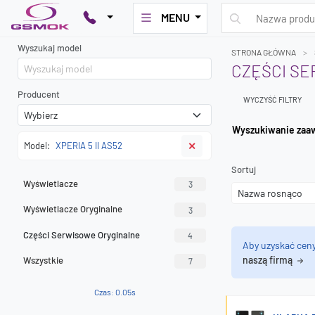
MENU
Wyszukaj model
STRONA GŁÓWNA
CZĘŚCI SE
Producent
WYCZYŚĆ FILTRY
Wyszuk
Model:
XPERIA 5 II AS52
✕
Sortuj
Wyświetlacze
3
Wyświetlacze Oryginalne
3
Części Serwisowe Oryginalne
4
Aby uzyskać cen
naszą firmą
Wszystkie
7
Czas: 0.05s