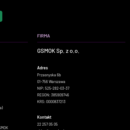
FIRMA
GSMOK Sp. z o.o.
Adres
Przasnyska 6b
01-756 Warszawa
NIP: 525-282-03-37
REGON: 385909746
KRS: 0000837213
a)
Kontakt
22 257 05 05
GSMOK