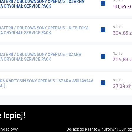
NETTO
ATERII / OBUDOWA SONY XPERIA 5 II CZARNA
161.54 zł
6A ORYGINAŁ SERVICE PACK
NETTO
ATERII / OBUDOWA SONY XPERIA 5 II NIEBIESKA
304.83 z
8A ORYGINAŁ SERVICE PACK
NETTO
ATERII / OBUDOWA SONY XPERIA 5 II SZARA
304.83 z
7A ORYGINAŁ SERVICE PACK
NETTO
A KARTY SIM SONY XPERIA 5 II SZARA A5024924A
27.04 zł
AŁ]
 lepiej!
lnościowy
Dołącz do klientów hurtowni GSM dzi