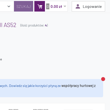
0
Logowanie
0.00 zł
I AS52
(ilość produktów:
4
)
Twój koszyk jest pusty
Dodaj produkty, aby kontynuować.
0 zł
ne
0 zł
Zamk
wych. Dowiedz się jakie korzyści płyną ze
współpracy hurtowej z