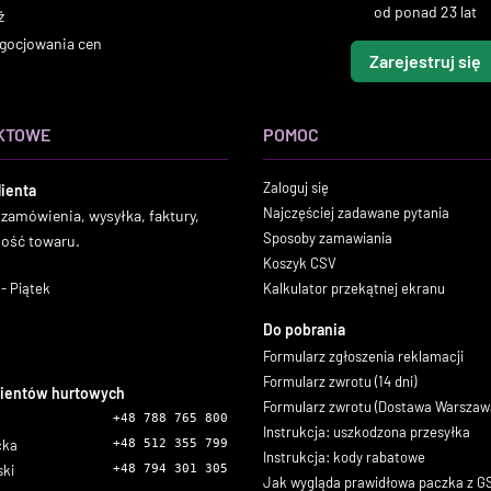
od ponad 23 lat
ż
gocjowania cen
Zarejestruj się
KTOWE
POMOC
Zaloguj się
lienta
Najczęściej zadawane pytania
 zamówienia, wysyłka, faktury,
Sposoby zamawiania
ność towaru.
Koszyk CSV
- Piątek
Kalkulator przekątnej ekranu
Do pobrania
Formularz zgłoszenia reklamacji
Formularz zwrotu (14 dni)
lientów hurtowych
Formularz zwrotu (Dostawa Warszaw
+48 788 765 800
Instrukcja: uszkodzona przesyłka
icka
+48 512 355 799
Instrukcja: kody rabatowe
ski
+48 794 301 305
Jak wygląda prawidłowa paczka z 