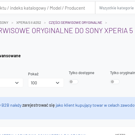
SONY
XPERIA 5 II AS52
CZĘŚCI SERWISOWE ORYGINALNE
RWISOWE ORYGINALNE DO SONY XPERIA 5 I
iwanie zaawansowane
Tylko dostępne
Tylko oryginal
Pokaż
y B2B należy
zarejestrować się
jako klient kupujący towar w celach zawodo