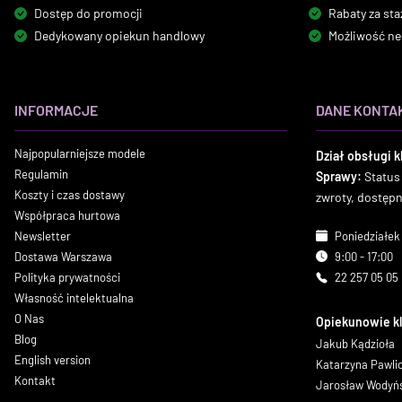
Dostęp do promocji
Rabaty za sta
Dedykowany opiekun handlowy
Możliwość ne
INFORMACJE
DANE KONTA
Najpopularniejsze modele
Dział obsługi k
Regulamin
Sprawy:
Status
Koszty i czas dostawy
zwroty, dostęp
Współpraca hurtowa
Newsletter
Poniedziałek 
Dostawa Warszawa
9:00 - 17:00
Polityka prywatności
22 257 05 05
Własność intelektualna
O Nas
Opiekunowie k
Blog
Jakub Kądzioła
English version
Katarzyna Pawl
Kontakt
Jarosław Wodyń