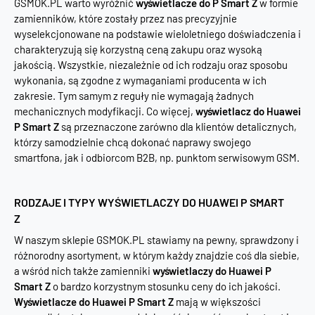
GSMOK.PL warto wyróżnić
wyświetlacze do P Smart Z
w formie
zamienników, które zostały przez nas precyzyjnie
wyselekcjonowane na podstawie wieloletniego doświadczenia i
charakteryzują się korzystną ceną zakupu oraz wysoką
jakością. Wszystkie, niezależnie od ich rodzaju oraz sposobu
wykonania, są zgodne z wymaganiami producenta w ich
zakresie. Tym samym z reguły nie wymagają żadnych
mechanicznych modyfikacji. Co więcej,
wyświetlacz do Huawei
P Smart Z
są przeznaczone zarówno dla klientów detalicznych,
którzy samodzielnie chcą dokonać naprawy swojego
smartfona, jak i odbiorcom B2B, np. punktom serwisowym GSM.
RODZAJE I TYPY WYŚWIETLACZY DO HUAWEI P SMART
Z
W naszym sklepie GSMOK.PL stawiamy na pewny, sprawdzony i
różnorodny asortyment, w którym każdy znajdzie coś dla siebie,
a wśród nich także zamienniki
wyświetlaczy do Huawei P
Smart Z
o bardzo korzystnym stosunku ceny do ich jakości.
Wyświetlacze do Huawei P Smart Z
mają w większości