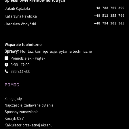
Opiekunowie klientów hurtowych
Jakub Kądzioła
+48 788 765 800
Katarzyna Pawlicka
+48 512 355 799
Jarosław Wodyński
+48 794 301 305
Wsparcie techniczne
Sprawy:
Montaż, konfiguracja, pytania techniczne
Poniedziałek - Piątek
9:00 - 17:00
883 733 400
POMOC
Zaloguj się
Najczęściej zadawane pytania
Sposoby zamawiania
Koszyk CSV
Kalkulator przekątnej ekranu