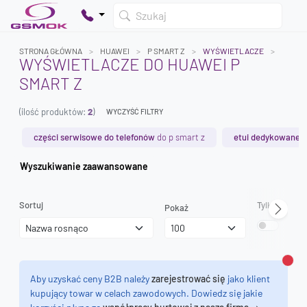
Szukaj
STRONA GŁÓWNA
HUAWEI
P SMART Z
WYŚWIETLACZE
WYŚWIETLACZE DO HUAWEI P
SMART Z
Twój koszyk jest pusty
(ilość produktów:
2
)
Dodaj produkty, aby kontynuować.
WYCZYŚĆ FILTRY
części serwisowe do telefonów
do p smart z
etui dedykowane
d
0 zł
Wyszukiwanie zaawansowane
0 zł
Sortuj
Tylko dostęp
Pokaż
Zamk
Aby uzyskać ceny B2B należy
zarejestrować się
jako klient
kupujący towar w celach zawodowych. Dowiedz się jakie