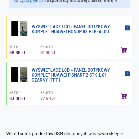
korzyści płyną ze
współpracy hurtowej z naszą firmą
WYŚWIETLACZ LCD + PANEL DOTYKOWY
KOMPLET HUAWEI HONOR 9X HLK-AL00
NETTO
BRUTTO
66.66 zł
81.99 zł
WYŚWIETLACZ LCD + PANEL DOTYKOWY
KOMPLET HUAWEI P SMART Z STK-LX1
CZARNY [TFT]
NETTO
BRUTTO
63.00 zł
77.49 zł
Wśród setek produktów GSM dostępnych w naszym sklepie