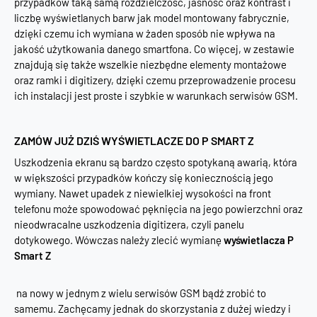
przypadków taką samą rozdzielczość, jasność oraz kontrast i
liczbę wyświetlanych barw jak model montowany fabrycznie,
dzięki czemu ich wymiana w żaden sposób nie wpływa na
jakość użytkowania danego smartfona. Co więcej, w zestawie
znajdują się także wszelkie niezbędne elementy montażowe
oraz ramki i digitizery, dzięki czemu przeprowadzenie procesu
ich instalacji jest proste i szybkie w warunkach serwisów GSM.
ZAMÓW JUŻ DZIŚ WYŚWIETLACZE DO P SMART Z
Uszkodzenia ekranu są bardzo często spotykaną awarią, która
w większości przypadków kończy się koniecznością jego
wymiany. Nawet upadek z niewielkiej wysokości na front
telefonu może spowodować pęknięcia na jego powierzchni oraz
nieodwracalne uszkodzenia digitizera, czyli panelu
dotykowego. Wówczas należy zlecić wymianę
wyświetlacza P
Smart Z
na nowy w jednym z wielu serwisów GSM bądź zrobić to
samemu. Zachęcamy jednak do skorzystania z dużej wiedzy i