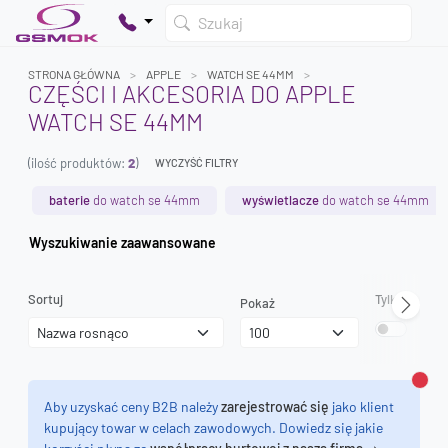
Szukaj
STRONA GŁÓWNA
APPLE
WATCH SE 44MM
CZĘŚCI I AKCESORIA DO APPLE
WATCH SE 44MM
Twój koszyk jest pusty
(ilość produktów:
2
)
Dodaj produkty, aby kontynuować.
WYCZYŚĆ FILTRY
baterie
do watch se 44mm
wyświetlacze
do watch se 44mm
0 zł
Wyszukiwanie zaawansowane
0 zł
Sortuj
Tylko dostęp
Pokaż
Zamk
Aby uzyskać ceny B2B należy
zarejestrować się
jako klient
kupujący towar w celach zawodowych. Dowiedz się jakie