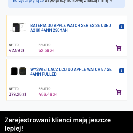
korzyści płyną ze
współpracy hurtowej z naszą firmą
BATERIA DO APPLE WATCH SERIES SE USED
A2181 44MM 296MAH
NETTO
BRUTTO
42.59 zł
52.39 zł
WYŚWIETLACZ LCD DO APPLE WATCH 5 / SE
44MM PULLED
NETTO
BRUTTO
379.26 zł
466.49 zł
Zarejestrowani klienci mają jeszcze
lepiej!