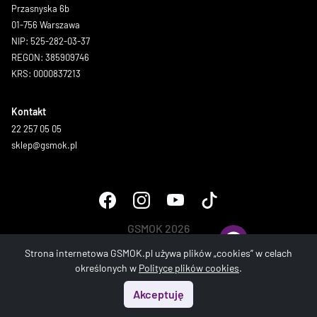
Przasnyska 6b
01-756 Warszawa
NIP: 525-282-03-37
REGON: 385909746
KRS: 0000837213
Kontakt
22 257 05 05
sklep@gsmok.pl
GSMOK 2026
Wszystkie prawa zastrzeżone.
Strona internetowa GSMOK.pl używa plików „cookies” w celach
określonych w
Polityce plików cookies
.
Akceptuję
Start
Menu
Szukaj
Koszyk
Konto
Strona wygenerowana w 0.226 sek