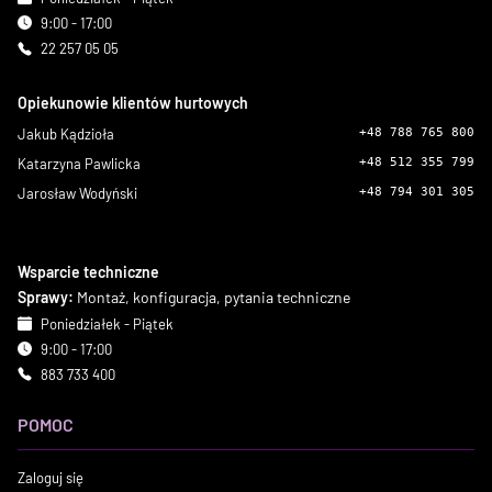
9:00 - 17:00
22 257 05 05
Opiekunowie klientów hurtowych
Jakub Kądzioła
+48 788 765 800
Katarzyna Pawlicka
+48 512 355 799
Jarosław Wodyński
+48 794 301 305
Wsparcie techniczne
Sprawy:
Montaż, konfiguracja, pytania techniczne
Poniedziałek - Piątek
9:00 - 17:00
883 733 400
POMOC
Zaloguj się