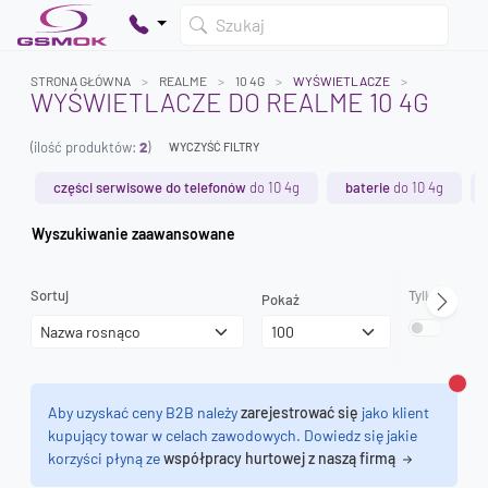
Szukaj
STRONA GŁÓWNA
REALME
10 4G
WYŚWIETLACZE
WYŚWIETLACZE DO REALME 10 4G
(ilość produktów:
2
)
WYCZYŚĆ FILTRY
Twój koszyk jest pusty
Dodaj produkty, aby kontynuować.
części serwisowe do telefonów
do 10 4g
baterie
do 10 4g
Wyszukiwanie zaawansowane
0 zł
0 zł
Sortuj
Tylko dostęp
Pokaż
Zamk
Aby uzyskać ceny B2B należy
zarejestrować się
jako klient
kupujący towar w celach zawodowych. Dowiedz się jakie
korzyści płyną ze
współpracy hurtowej z naszą firmą