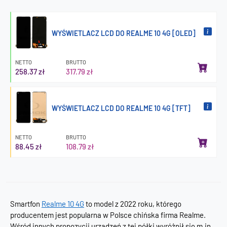
WYŚWIETLACZ LCD DO REALME 10 4G [OLED]
NETTO
BRUTTO
258.37 zł
317.79 zł
WYŚWIETLACZ LCD DO REALME 10 4G [TFT]
NETTO
BRUTTO
88.45 zł
108.79 zł
Smartfon
Realme 10 4G
to model z 2022 roku, którego
producentem jest popularna w Polsce chińska firma Realme.
Wśród innych propozycji urządzeń z tej półki wyróżnił się m.in.