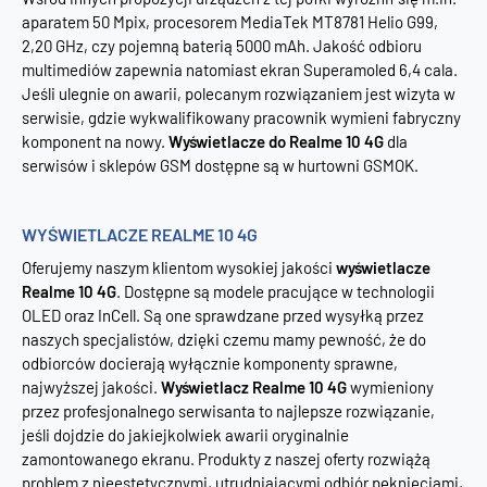
aparatem 50 Mpix, procesorem MediaTek MT8781 Helio G99,
2,20 GHz, czy pojemną baterią 5000 mAh. Jakość odbioru
multimediów zapewnia natomiast ekran Superamoled 6,4 cala.
Jeśli ulegnie on awarii, polecanym rozwiązaniem jest wizyta w
serwisie, gdzie wykwalifikowany pracownik wymieni fabryczny
komponent na nowy.
Wyświetlacze do Realme 10 4G
dla
serwisów i sklepów GSM dostępne są w hurtowni GSMOK.
WYŚWIETLACZE REALME 10 4G
Oferujemy naszym klientom wysokiej jakości
wyświetlacze
Realme 10 4G
. Dostępne są modele pracujące w technologii
OLED oraz InCell. Są one sprawdzane przed wysyłką przez
naszych specjalistów, dzięki czemu mamy pewność, że do
odbiorców docierają wyłącznie komponenty sprawne,
najwyższej jakości.
Wyświetlacz Realme 10 4G
wymieniony
przez profesjonalnego serwisanta to najlepsze rozwiązanie,
jeśli dojdzie do jakiejkolwiek awarii oryginalnie
zamontowanego ekranu. Produkty z naszej oferty rozwiążą
problem z nieestetycznymi, utrudniającymi odbiór pęknięciami,