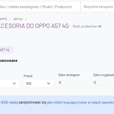
OPPO
A57 4G
KCESORIA DO OPPO A57 4G
(ilość produktów:
4
)
a57 4g
iwanie zaawansowane
Tylko dostępne
Tylko oryginal
Pokaż
y B2B należy
zarejestrować się
jako klient kupujący towar w celach zawodo