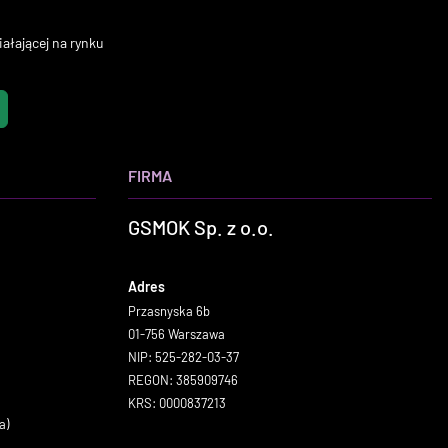
ałającej na rynku
FIRMA
GSMOK Sp. z o.o.
Adres
Przasnyska 6b
01-756 Warszawa
NIP: 525-282-03-37
REGON: 385909746
KRS: 0000837213
a)