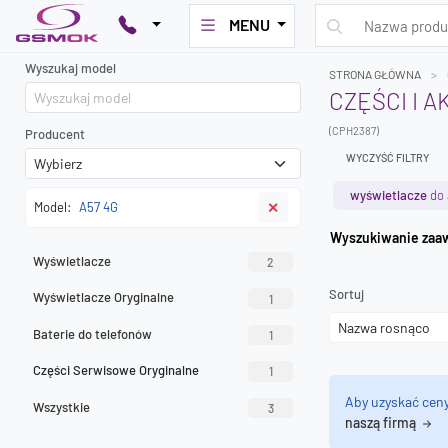
MENU
Wyszukaj model
STRONA GŁÓWNA
CZĘŚCI I A
(CPH2387)
Producent
WYCZYŚĆ FILTRY
wyświetlacze
do 
Model:
A57 4G
✕
Wyszuk
Wyświetlacze
2
Sortuj
Wyświetlacze Oryginalne
1
Baterie do telefonów
1
Części Serwisowe Oryginalne
1
Aby uzyskać cen
Wszystkie
3
naszą firmą