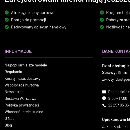
Atrakcyjne ceny hurtowe
Program Loja
Dostęp do promocji
Rabaty za sta
Dedykowany opiekun handlowy
Możliwość ne
INFORMACJE
DANE KONTA
Najpopularniejsze modele
Dział obsługi k
Regulamin
Sprawy:
Status
Koszty i czas dostawy
zwroty, dostęp
Współpraca hurtowa
Newsletter
Poniedziałek 
Dostawa Warszawa
9:00 - 17:00
Polityka prywatności
22 257 05 05
Własność intelektualna
O Nas
Opiekunowie k
Blog
Jakub Kądzioła