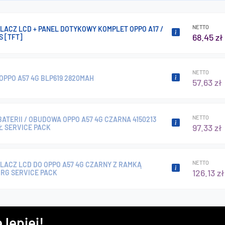
NETTO
LACZ LCD + PANEL DOTYKOWY KOMPLET OPPO A17 /
68.45 zł
S [TFT]
NETTO
OPPO A57 4G BLP619 2820MAH
57.63 zł
NETTO
ATERII / OBUDOWA OPPO A57 4G CZARNA 4150213
97.33 zł
Ł SERVICE PACK
NETTO
LACZ LCD DO OPPO A57 4G CZARNY Z RAMKĄ
126.13 zł
ORG SERVICE PACK
 lepiej!