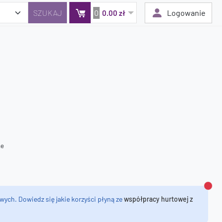
0
Logowanie
0.00 zł
Twój koszyk jest pusty
Dodaj produkty, aby kontynuować.
0 zł
0 zł
ne
Zamk
wych. Dowiedz się jakie korzyści płyną ze
współpracy hurtowej z