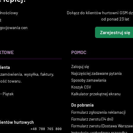
lnościowy
Dołącz do klientów hurtowni GSM dzi
od ponad 23 lat
ż
gocjowania cen
Zarejestruj się
KTOWE
POMOC
Zaloguj się
lienta
Najczęściej zadawane pytania
 zamówienia, wysyłka, faktury,
Sposoby zamawiania
ność towaru.
Koszyk CSV
- Piątek
Kalkulator przekątnej ekranu
Do pobrania
Formularz zgłoszenia reklamacji
Formularz zwrotu (14 dni)
lientów hurtowych
Formularz zwrotu (Dostawa Warszaw
+48 788 765 800
Instrukcja: uszkodzona przesyłka