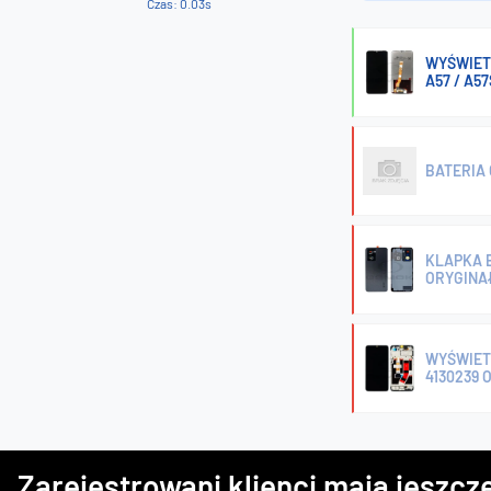
Czas: 0.03s
WYŚWIET
A57 / A57
BATERIA 
KLAPKA B
ORYGINA
WYŚWIET
4130239 
Zarejestrowani klienci mają jeszcze