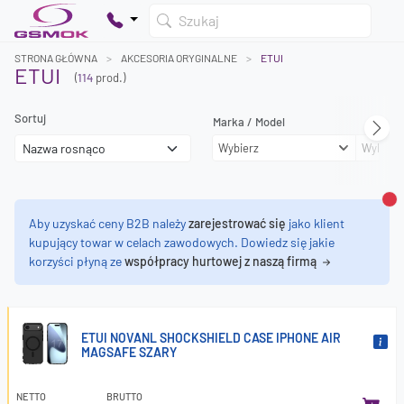
Szukaj
STRONA GŁÓWNA
AKCESORIA ORYGINALNE
ETUI
ETUI
(
114
prod.)
Sortuj
Marka / Model
Twój koszyk jest pusty
Wybierz
Wybierz
Dodaj produkty, aby kontynuować.
0 zł
Za
0 zł
Aby uzyskać ceny B2B należy
zarejestrować się
jako klient
kupujący towar w celach zawodowych. Dowiedz się jakie
korzyści płyną ze
współpracy hurtowej z naszą firmą
ETUI NOVANL SHOCKSHIELD CASE IPHONE AIR
MAGSAFE SZARY
NETTO
BRUTTO