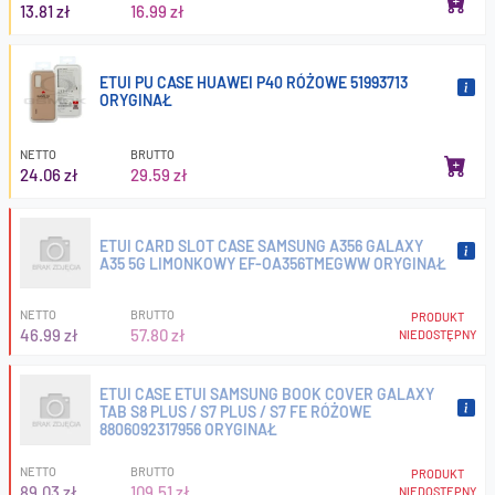
13.81 zł
16.99 zł
ETUI PU CASE HUAWEI P40 RÓŻOWE 51993713
ORYGINAŁ
NETTO
BRUTTO
24.06 zł
29.59 zł
ETUI CARD SLOT CASE SAMSUNG A356 GALAXY
A35 5G LIMONKOWY EF-OA356TMEGWW ORYGINAŁ
NETTO
BRUTTO
PRODUKT
46.99 zł
57.80 zł
NIEDOSTĘPNY
ETUI CASE ETUI SAMSUNG BOOK COVER GALAXY
TAB S8 PLUS / S7 PLUS / S7 FE RÓŻOWE
8806092317956 ORYGINAŁ
NETTO
BRUTTO
PRODUKT
89.03 zł
109.51 zł
NIEDOSTĘPNY