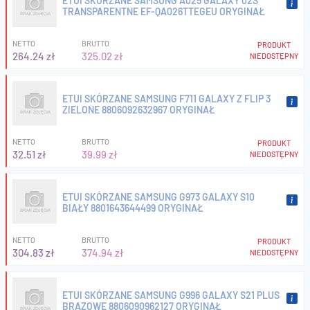
ETUI SKÓRZANE SAMSUNG A025 GALAXY 02S
TRANSPARENTNE EF-QA026TTEGEU ORYGINAŁ
NETTO
BRUTTO
PRODUKT
264.24 zł
325.02 zł
NIEDOSTĘPNY
ETUI SKÓRZANE SAMSUNG F711 GALAXY Z FLIP 3
ZIELONE 8806092632967 ORYGINAŁ
NETTO
BRUTTO
PRODUKT
32.51 zł
39.99 zł
NIEDOSTĘPNY
ETUI SKÓRZANE SAMSUNG G973 GALAXY S10
BIAŁY 8801643644499 ORYGINAŁ
NETTO
BRUTTO
PRODUKT
304.83 zł
374.94 zł
NIEDOSTĘPNY
ETUI SKÓRZANE SAMSUNG G996 GALAXY S21 PLUS
BRĄZOWE 8806090962127 ORYGINAŁ