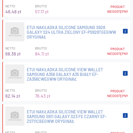
NETTO
BRUTTO
PRODUKT
46.48 zł
57.17 zł
NIEDOSTĘPNY
ETUI NAKŁADKA SILICONE SAMSUNG S928
GALAXY S24 ULTRA ZIELONY EF-PS928TGEGWW
ORYGINAŁ
NETTO
BRUTTO
PRODUKT
68.38 zł
84.11 zł
NIEDOSTĘPNY
ETUI NAKŁADKA SILICONE VIEW WALLET
SAMSUNG A356 GALAXY A35 BIAŁY EF-
ZA356CWEGWW ORYGINAŁ
NETTO
BRUTTO
PRODUKT
62.14 zł
76.43 zł
NIEDOSTĘPNY
ETUI NAKŁADKA SILICONE VIEW WALLET
SAMSUNG S911 GALAXY S23 FE CZARNY EF-
ZS711CBEGWW ORYGINAŁ
NETTO
BRUTTO