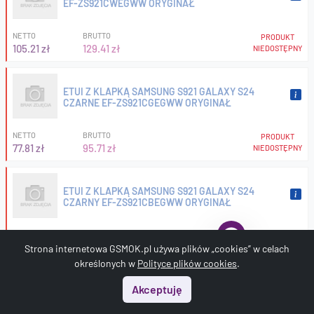
EF-ZS921CWEGWW ORYGINAŁ
NETTO
BRUTTO
PRODUKT
105.21 zł
129.41 zł
NIEDOSTĘPNY
ETUI Z KLAPKĄ SAMSUNG S921 GALAXY S24
CZARNE EF-ZS921CGEGWW ORYGINAŁ
NETTO
BRUTTO
PRODUKT
77.81 zł
95.71 zł
NIEDOSTĘPNY
ETUI Z KLAPKĄ SAMSUNG S921 GALAXY S24
CZARNY EF-ZS921CBEGWW ORYGINAŁ
NETTO
BRUTTO
PRODUKT
53.10 zł
65.31 zł
Strona internetowa GSMOK.pl używa plików „cookies” w celach
NIEDOSTĘPNY
określonych w
Polityce plików cookies
.
Akceptuję
ETUI Z KLAPKĄ SAMSUNG S926 GALAXY S24 PLUS
BIAŁY EF-ZS926CWEGWW ORYGINAŁ
Start
Menu
Szukaj
Koszyk
Konto