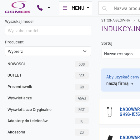
MENU
STRONA GŁÓWNA
Wyszukaj model
INDUKCYJ
Producent
Sortuj
NOWOŚCI
308
OUTLET
103
Aby uzyskać ceny
naszą firmą
Prezentownik
39
Wyświetlacze
4543
ŁADOWAR
Wyświetlacze Oryginalne
2931
GH96-153
Adaptery do telefonów
10
Akcesoria
23
ŁADOWARK