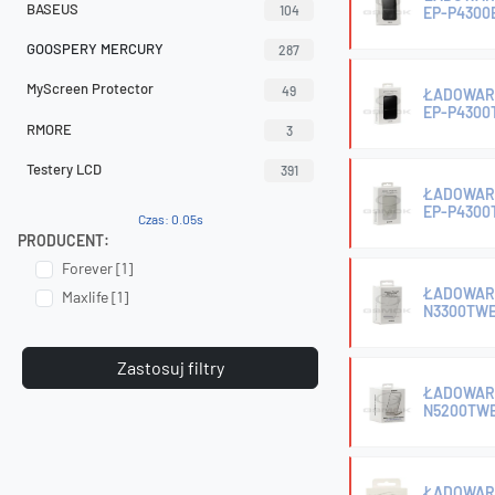
BASEUS
104
EP-P4300
GOOSPERY MERCURY
287
MyScreen Protector
49
ŁADOWAR
EP-P4300
RMORE
3
Testery LCD
391
ŁADOWAR
EP-P4300
Czas: 0.05s
PRODUCENT:
Forever [1]
ŁADOWAR
Maxlife [1]
N3300TWE
Zastosuj filtry
ŁADOWAR
N5200TWE
ŁADOWAR