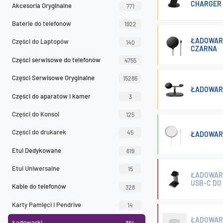
CHARGER 
Akcesoria Oryginalne
771
Baterie do telefonów
1922
ŁADOWARK
Części do Laptopów
140
CZARNA
Części serwisowe do telefonów
4755
Części Serwisowe Oryginalne
15286
ŁADOWARK
Części do aparatów i kamer
3
Części do Konsol
125
Części do drukarek
45
ŁADOWARK
Etui Dedykowane
619
Etui Uniwersalne
15
ŁADOWARK
USB-C DO
Kable do telefonów
328
Karty Pamięci i Pendrive
14
ŁADOWARK
Ładowarki