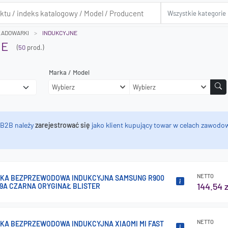
ŁADOWARKI
INDUKCYJNE
NE
(
50
prod.)
Marka / Model
Wybierz
Wybierz
 B2B należy
zarejestrować się
jako klient kupujący towar w celach zawodow
NETTO
KA BEZPRZEWODOWA INDUKCYJNA SAMSUNG R900
144.54 z
59A CZARNA ORYGINAŁ BLISTER
NETTO
A BEZPRZEWODOWA INDUKCYJNA XIAOMI MI FAST