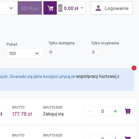
0
Logowanie
0.00 zł
Tylko dostępne
Tylko oryginalne
Twój koszyk jest pusty
Pokaż
Dodaj produkty, aby kontynuować.
0 zł
Za
0 zł
ych. Dowiedz się jakie korzyści płyną ze
współpracy hurtowej z
BRUTTO
BRUTTO B2B
ł
177.79 zł
Zaloguj się
BRUTTO
BRUTTO B2B