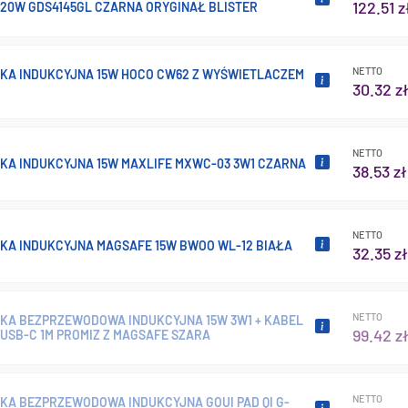
122.51 z
20W GDS4145GL CZARNA ORYGINAŁ BLISTER
NETTO
A INDUKCYJNA 15W HOCO CW62 Z WYŚWIETLACZEM
30.32 z
NETTO
A INDUKCYJNA 15W MAXLIFE MXWC-03 3W1 CZARNA
38.53 zł
NETTO
A INDUKCYJNA MAGSAFE 15W BWOO WL-12 BIAŁA
32.35 zł
NETTO
A BEZPRZEWODOWA INDUKCYJNA 15W 3W1 + KABEL
99.42 z
 USB-C 1M PROMIZ Z MAGSAFE SZARA
NETTO
A BEZPRZEWODOWA INDUKCYJNA GOUI PAD QI G-