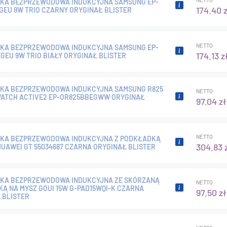
KA BEZPRZEWODOWA INDUKCYJNA SAMSUNG EP-
174.40 z
GEU 9W TRIO CZARNY ORYGINAŁ BLISTER
NETTO
KA BEZPRZEWODOWA INDUKCYJNA SAMSUNG EP-
174.13 z
GEU 9W TRIO BIAŁY ORYGINAŁ BLISTER
KA BEZPRZEWODOWA INDUKCYJNA SAMSUNG R825
NETTO
ATCH ACTIVE2 EP-OR825BBEGWW ORYGINAŁ
97.04 zł
NETTO
KA BEZPRZEWODOWA INDUKCYJNA Z PODKŁADKĄ
304.83 
HUAWEI GT 55034687 CZARNA ORYGINAŁ BLISTER
KA BEZPRZEWODOWA INDUKCYJNA ZE SKÓRZANĄ
NETTO
Ą NA MYSZ GOUI 15W G-PAD15WQI-K CZARNA
97.50 zł
 BLISTER