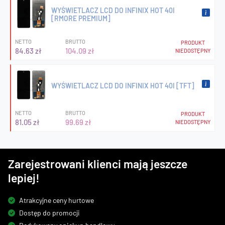
WYŚWIETLACZ LCD DO INFINIX HOT 40I
[RMORE PREMIUM]
NETTO
BRUTTO
PRODUKT
84.63 zł
104.09 zł
NIEDOSTĘPNY
WYŚWIETLACZ LCD DO INFINIX HOT 40I [TFT]
NETTO
BRUTTO
PRODUKT
81.05 zł
99.69 zł
NIEDOSTĘPNY
Zarejestrowani klienci mają jeszcze
lepiej!
Atrakcyjne ceny hurtowe
Dostęp do promocji