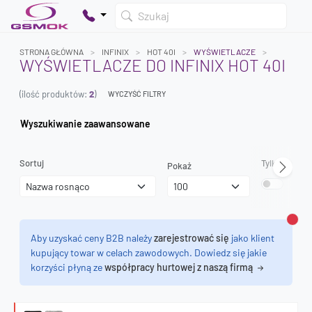
Szukaj
STRONA GŁÓWNA
INFINIX
HOT 40I
WYŚWIETLACZE
WYŚWIETLACZE DO INFINIX HOT 40I
(ilość produktów:
2
)
WYCZYŚĆ FILTRY
Twój koszyk jest pusty
Dodaj produkty, aby kontynuować.
Wyszukiwanie zaawansowane
0 zł
Sortuj
Tylko dostęp
Pokaż
0 zł
Zamk
Aby uzyskać ceny B2B należy
zarejestrować się
jako klient
kupujący towar w celach zawodowych. Dowiedz się jakie
korzyści płyną ze
współpracy hurtowej z naszą firmą