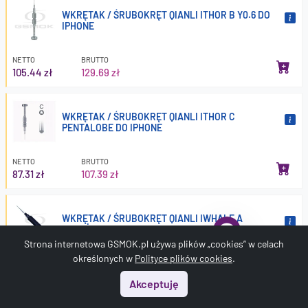
WKRĘTAK / ŚRUBOKRĘT QIANLI ITHOR B Y0.6 DO
IPHONE
NETTO
BRUTTO
105.44 zł
129.69 zł
WKRĘTAK / ŚRUBOKRĘT QIANLI ITHOR C
PENTALOBE DO IPHONE
NETTO
BRUTTO
87.31 zł
107.39 zł
WKRĘTAK / ŚRUBOKRĘT QIANLI IWHALE A
KRZYŻAKOWY DO IPHONE
Strona internetowa GSMOK.pl używa plików „cookies” w celach
określonych w
Polityce plików cookies
.
NETTO
BRUTTO
108.85 zł
133.89 zł
Akceptuję
Start
Menu
Szukaj
Koszyk
Konto