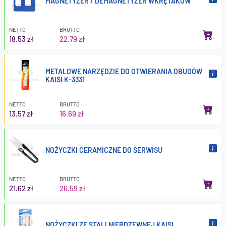
MAGNETYZER / DEMAGNETYZER WKRĘTAKÓW
NETTO
BRUTTO
18.53 zł
22.79 zł
METALOWE NARZĘDZIE DO OTWIERANIA OBUDÓW
KAISI K-3331
NETTO
BRUTTO
13.57 zł
16.69 zł
NOŻYCZKI CERAMICZNE DO SERWISU
NETTO
BRUTTO
21.62 zł
26.59 zł
NOŻYCZKI ZE STALI NIERDZEWNEJ KAISI