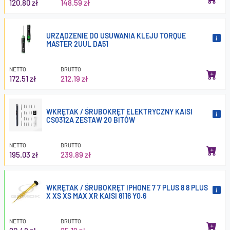
120.80 zł
148.59 zł
URZĄDZENIE DO USUWANIA KLEJU TORQUE
MASTER 2UUL DA51
NETTO
BRUTTO
172.51 zł
212.19 zł
WKRĘTAK / ŚRUBOKRĘT ELEKTRYCZNY KAISI
CS0312A ZESTAW 20 BITÓW
NETTO
BRUTTO
195.03 zł
239.89 zł
WKRĘTAK / ŚRUBOKRĘT IPHONE 7 7 PLUS 8 8 PLUS
X XS XS MAX XR KAISI 8116 Y0.6
NETTO
BRUTTO