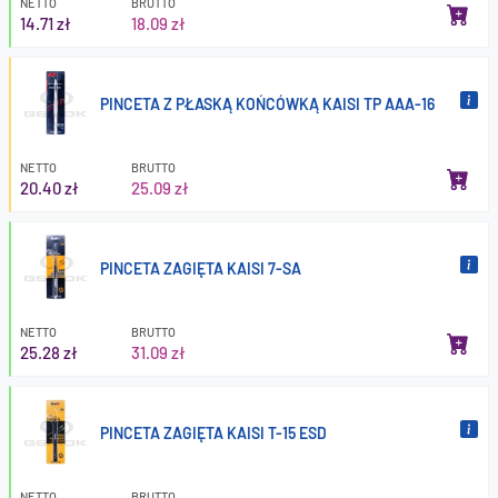
NETTO
BRUTTO
14.71 zł
18.09 zł
PINCETA Z PŁASKĄ KOŃCÓWKĄ KAISI TP AAA-16
NETTO
BRUTTO
20.40 zł
25.09 zł
PINCETA ZAGIĘTA KAISI 7-SA
NETTO
BRUTTO
25.28 zł
31.09 zł
PINCETA ZAGIĘTA KAISI T-15 ESD
NETTO
BRUTTO