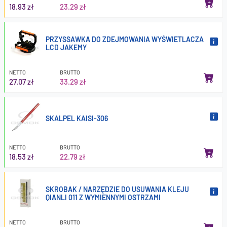
18.93 zł
23.29 zł
PRZYSSAWKA DO ZDEJMOWANIA WYŚWIETLACZA
LCD JAKEMY
NETTO
BRUTTO
27.07 zł
33.29 zł
SKALPEL KAISI-306
NETTO
BRUTTO
18.53 zł
22.79 zł
SKROBAK / NARZĘDZIE DO USUWANIA KLEJU
QIANLI 011 Z WYMIENNYMI OSTRZAMI
NETTO
BRUTTO