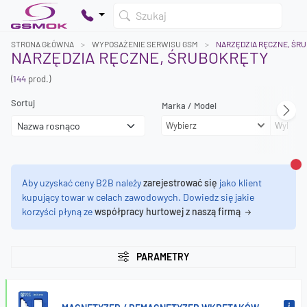
Szukaj
STRONA GŁÓWNA
WYPOSAŻENIE SERWISU GSM
NARZĘDZIA RĘCZNE, ŚR
NARZĘDZIA RĘCZNE, ŚRUBOKRĘTY
(
144
prod.)
Twój koszyk jest pusty
Sortuj
Marka / Model
Dodaj produkty, aby kontynuować.
Wybierz
Wybierz
0 zł
0 zł
Za
Aby uzyskać ceny B2B należy
zarejestrować się
jako klient
kupujący towar w celach zawodowych. Dowiedz się jakie
korzyści płyną ze
współpracy hurtowej z naszą firmą
PARAMETRY